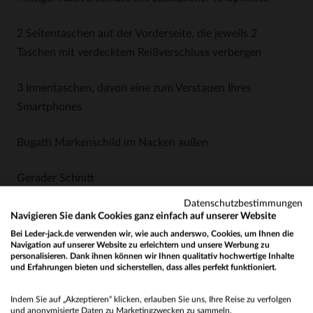
2 Seitentaschen auf der Vorderseite, die jeweils 2
Taschen mit verdecktem Reißverschluss verbergen
3 Innentaschen, davon eine zum Verstauen Ihres
Smartphones
Bugatti Markenschild im Nacken außen
Gerader Schnitt
Datenschutzbestimmungen
Diese marineblaue Jacke ist ein Garant für Schlichtheit
Navigieren Sie dank Cookies ganz einfach auf unserer Website
und Eleganz.
Bei Leder-jack.de verwenden wir, wie auch anderswo, Cookies, um Ihnen die
Navigation auf unserer Website zu erleichtern und unsere Werbung zu
personalisieren. Dank ihnen können wir Ihnen qualitativ hochwertige Inhalte
Das Modell GLOVE NAPPA ist ebenfalls in schwarz
und Erfahrungen bieten und sicherstellen, dass alles perfekt funktioniert.
Would you like to be redirected to our English site?
erhältlich.
Indem Sie auf „Akzeptieren“ klicken, erlauben Sie uns, Ihre Reise zu verfolgen
No
und anonymisierte Daten zu Marketingzwecken zu sammeln.