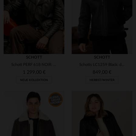
SCHOTT
SCHOTT
Schott PERF 618 NOIR: der legendäre Perfecto aus US-Steerhide.
Schotts LC1259 Black: doppelseitiges Schafsleder, warm und robust.
1 299,00 €
849,00 €
NEUE KOLLEKTION
HERBST/WINTER