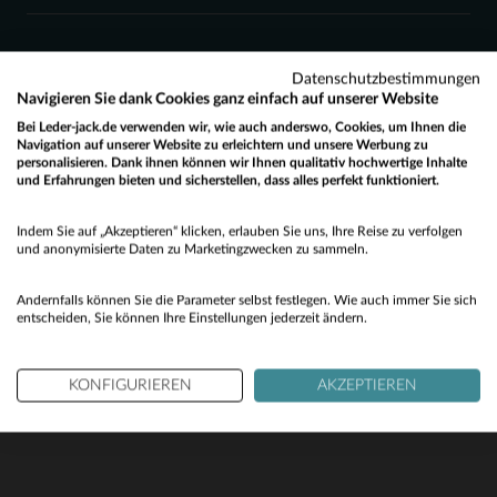
Datenschutzbestimmungen
Navigieren Sie dank Cookies ganz einfach auf unserer Website
Bei Leder-jack.de verwenden wir, wie auch anderswo, Cookies, um Ihnen die
KUNDENSERVICE
Navigation auf unserer Website zu erleichtern und unsere Werbung zu
personalisieren. Dank ihnen können wir Ihnen qualitativ hochwertige Inhalte
und Erfahrungen bieten und sicherstellen, dass alles perfekt funktioniert.
Unsere Berater stehen Ihnen gerne zur Verfügung
Would you like to be redirected to our English site?
contact@leder-jack.de
per E-Mail
Indem Sie auf „Akzeptieren“ klicken, erlauben Sie uns, Ihre Reise zu verfolgen
No
und anonymisierte Daten zu Marketingzwecken zu sammeln.
Yes
Andernfalls können Sie die Parameter selbst festlegen. Wie auch immer Sie sich
entscheiden, Sie können Ihre Einstellungen jederzeit ändern.
UNSERE VERTRAUENSWÜRDIGEN PARTNER
KONFIGURIEREN
AKZEPTIEREN