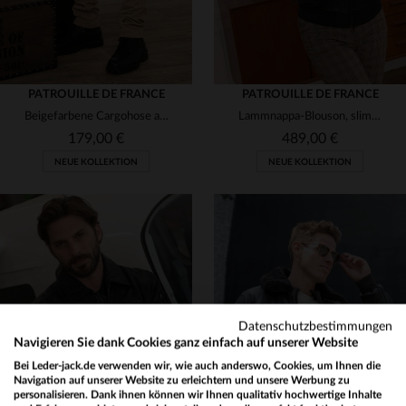
PATROUILLE DE FRANCE
PATROUILLE DE FRANCE
Beigefarbene Cargohose aus Baumwolle mit Aufnähern
Lammnappa-Blouson, slim Fit, mit abnehmbarer Schaffellkapuze.
179,00 €
489,00 €
NEUE KOLLEKTION
NEUE KOLLEKTION
VERFÜGBARE GRÖSSEN
30
31
32
33
34
VERFÜGBARE GRÖSSEN
Datenschutzbestimmungen
Navigieren Sie dank Cookies ganz einfach auf unserer Website
36
S
M
L
XL
2XL
Bei Leder-jack.de verwenden wir, wie auch anderswo, Cookies, um Ihnen die
Navigation auf unserer Website zu erleichtern und unsere Werbung zu
personalisieren. Dank ihnen können wir Ihnen qualitativ hochwertige Inhalte