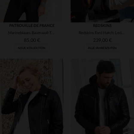
PATROUILLE DE FRANCE
REDSKINS
Marineblaues Baumwoll-T-Shirt mit Ton-in-Ton-Logo
Redskins Ford Hatch: Leder und Nylon für urbanen, lässigen Style.
85,00 €
239,00 €
NEUE KOLLEKTION
ALLE JAHRESZEITEN
VERFÜGBARE GRÖSSEN
S
M
L
XL
2XL
VERFÜGBARE GRÖSSEN
3XL
L
XL
2XL