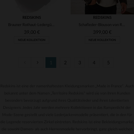
REDSKINS
REDSKINS
Brauner Rothaut-Ledergürtel für Männer
Schafleder-Blouson von Redskins, schokoladenbraun, perforiert.
39,00 €
399,00 €
NEUE KOLLEKTION
NEUE KOLLEKTION
1
2
3
4
5
Redskins ist eine der namenhaftesten Kleidungsmarken „Made in France“. Auch
VERFÜGBARE GRÖSSEN
VERFÜGBARE GRÖSSEN
bekannt unter dem Namen „Territoire Redskins“ wird sie von ihren Kunden
90
95
XL
besonders bevorzugt aufgrund ihres Qualitätsleder und ihren talentierten
Designern. Jedes Jahr werden mehrere Kollektionen in das Rampenlicht der
Mode-Szene gestellt und viele Lederjackenmodelle präsentiert, die in den für
die Legende reservierten Zirkel eintreten. Redskins ist eine Bekleidungsmarke,
die sowohl Damen- als auch Herrenmodelle hervorbringt, ganz gleich welchen