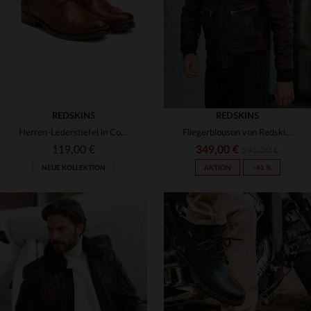
3XL
3XL
REDSKINS
REDSKINS
Herren-Lederstiefel in Cognac und Marineblau
Fliegerblouson von Redskins aus gegerbtem Schafsleder.
119,00 €
349,00 €
595,00 €
NEUE KOLLEKTION
AKTION
−41 %
VERFÜGBARE GRÖSSEN
40
41
42
43
44
VERFÜGBARE GRÖSSEN
45
46
47
48
M
L
XL
2XL