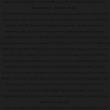
Alters, ohne die Kinder zu vernachlässigen, die eine eigene Kollektion zur
Auswahl haben: „Redskins Junior“.
Für die Erwachsenen finden Sie die berühmten Daunenjacken, farbig und im
Sportswear- Look, welche Sie vor der Kälte während des gesamten Winters
schützt ohne die klassischen Mäntel zu vergessen, die man immer zum
Business- oder Casual-Look anziehen kann. Lederjacken und Mäntel aus
weichem oder dickerem Leder können Sie in der Wintersaison als auch in der
Übergangssaison anziehen, sowohl im Frühling als auch im Herbst. Sie haben die
Wahl zwischen vielen Farben. Schwarz oder ein dunkles Braun gehören zu den
Klassikern dieser Marke. Trotzdem sind auch noch andere Farben erhältlich.
Dank verschiedenen Schnittmustern, klassisch oder originell können Sie sich
dank eines sehr modischen Looks von der Menge abheben. Wähle Sie mit
großer Sorgfalt ihren Lieblingsschnitt aus (Slimfit oder Regular), damit dieser
Mantel sich perfekt an ihre Silhouette anschmiegt. Dieses Kleidungsstück darf
nicht zu eng sitzen aber Sie dürfen auch nicht das Gefühl haben, darin zu
„schwimmen“. Sie können dazu einige Tipps online finden, wenn Sie im
Onlineshop bestellen möchten. Viele Größen sind verfügbar, von der Größe S
über M und L bis 3 XL.
In der vielfältigen Auswahl dieser Marke gibt es sicherlich ein Produkt, was