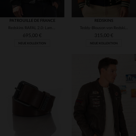
PATROUILLE DE FRANCE
REDSKINS
Redskins RAFAL 2.0: Lammleder, abnehmbar gefüttert, zeitlos.
Teddy-Blouson von Redskins - Wollkörper und Lederärmel in zwei Tönen.
695,00 €
315,00 €
NEUE KOLLEKTION
NEUE KOLLEKTION
VERFÜGBARE GRÖSSEN
VERFÜGBARE GRÖSSEN
M
L
XL
2XL
3XL
S
M
L
XL
2XL