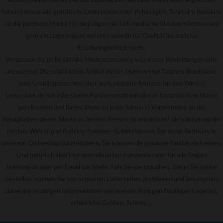
letzten Saison waren, die uns Lederjacken aus zwei Materialien angeboten
haben ebenso wie gefütterte Lederjacken oder Pelzkragen. Territoire Redskins
ist die perfekte Marke für diejenigen die sich modische kleiden möchten und
gern ein Logo tragen, welches sowohl für Qualität als auch für
Erschwinglichkeit steht.
Vergessen Sie nicht sich die Modeaccessoires von dieser Bekleidungsmarke
anzusehen! Die erhältlichen Artikel dieser Marken sind Taschen (Rucksäcke
oder Umhängetaschen) aber auch elegante Mützen für den Winter.
Leder-Jack.de hat eine starke Partnerschaft mit dieser französischen Marke
geschlossen und bietet Ihnen zu jeder Saison in Vorpremiere an die
Neuigkeiten dieser Marke zu besten Preisen zu entdecken! Sie können so die
Herbst-Winter und Frühling-Sommer-Kollektion von Territoire Redskins in
unserem Onlineshop durchstöbern. Sie können die gesamte Familie einkleiden.
Und natürlich sind ihre spezialisierten Kundenberater für alle Fragen
telefonisch oder per Email zur Stelle, falls Sie sie brauchen. Wenn Sie online
bestellen, können Sie von schnellen Lieferzeiten profitieren und bekommen
dabei alle wichtigen Informationen wie in einer richtigen Boutique: Lederart,
erhältliche Größen, Schnitt,…