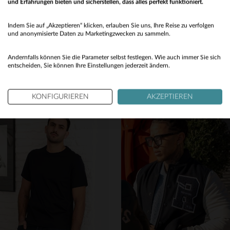
und Erfahrungen bieten und sicherstellen, dass alles perfekt funktioniert.
Would you like to be redirected to our English site?
Indem Sie auf „Akzeptieren“ klicken, erlauben Sie uns, Ihre Reise zu verfolgen
No
und anonymisierte Daten zu Marketingzwecken zu sammeln.
PATROUILLE DE FRANCE
PATROUILLE DE FRANCE
Yes
Andernfalls können Sie die Parameter selbst festlegen. Wie auch immer Sie sich
Marineblauer Schafleder-Blouson von Redskins mit glänzender Patina.
Lammleder-Fliegerblouson RAFAL 2.0 YCON in Braun von Redskins.
entscheiden, Sie können Ihre Einstellungen jederzeit ändern.
695,00 €
695,00 €
NEUE KOLLEKTION
NEUE KOLLEKTION
KONFIGURIEREN
AKZEPTIEREN
VERFÜGBARE GRÖSSEN
VERFÜGBARE GRÖSSEN
M
L
XL
2XL
3XL
M
L
XL
2XL
3XL
4XL
5XL