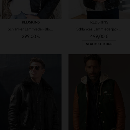
REDSKINS
REDSKINS
Schlanker Lammleder-Blouson Bridget Holster Black - rockig & feminin.
Schlankes Lammlederjackett von Redskins mit abnehmbarer Wollkapuze.
299,00 €
499,00 €
NEUE KOLLEKTION
VERFÜGBARE GRÖSSEN
VERFÜGBARE GRÖSSEN
XS
XL
2XL
3XL