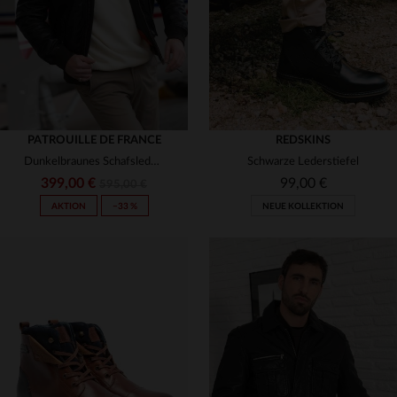
PATROUILLE DE FRANCE
REDSKINS
Dunkelbraunes Schafsleder - der Redskins BLOWER DITY in slimfit.
Schwarze Lederstiefel
399,00 €
99,00 €
595,00 €
AKTION
−33 %
NEUE KOLLEKTION
VERFÜGBARE GRÖSSEN
40
41
42
43
44
VERFÜGBARE GRÖSSEN
S
M
L
XL
2XL
45
47