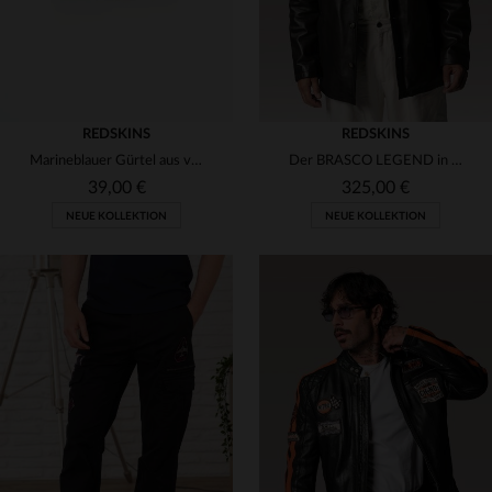
REDSKINS
REDSKINS
Marineblauer Gürtel aus vollnarbigem Leder
Der BRASCO LEGEND in Braun: echtes Schafleder, zeitloser Eleganz.
39,00 €
325,00 €
NEUE KOLLEKTION
NEUE KOLLEKTION
VERFÜGBARE GRÖSSEN
VERFÜGBARE GRÖSSEN
90
95
100
S
M
L
XL
2XL