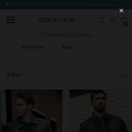
KOSTENLOSE LIEFERUNG UND RÜCKGABE
(siehe Bedingungen)
0
VÊTEMENTS REDSKINS
400 Artikel
Filter
(33)
(3)
(43)
(364)
(2)