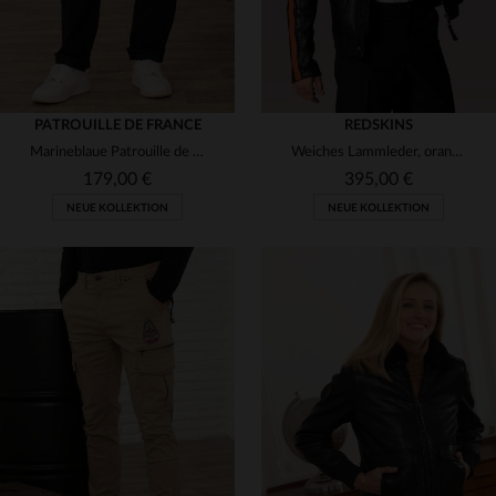
PATROUILLE DE FRANCE
REDSKINS
Marineblaue Patrouille de France-Hose mit Aufnähern
Weiches Lammleder, orange Akzente - Biker-Blouson mit Vintage-Patches.
179,00 €
395,00 €
NEUE KOLLEKTION
NEUE KOLLEKTION
VERFÜGBARE GRÖSSEN
28
29
30
31
32
VERFÜGBARE GRÖSSEN
33
34
36
38
M
L
XL
2XL
3XL