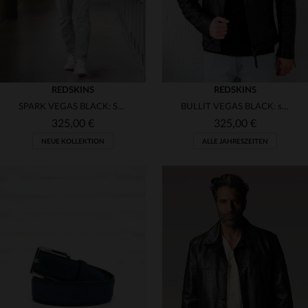
REDSKINS
REDSKINS
SPARK VEGAS BLACK: Schafsleder mit sportlichem Touch für jeden Tag.
BULLIT VEGAS BLACK: schwarze Lammlederjacke von Redskins für Biker.
325,00 €
325,00 €
NEUE KOLLEKTION
ALLE JAHRESZEITEN
VERFÜGBARE GRÖSSEN
S
M
L
XL
2XL
VERFÜGBARE GRÖSSEN
M
L
XL
2XL
3XL