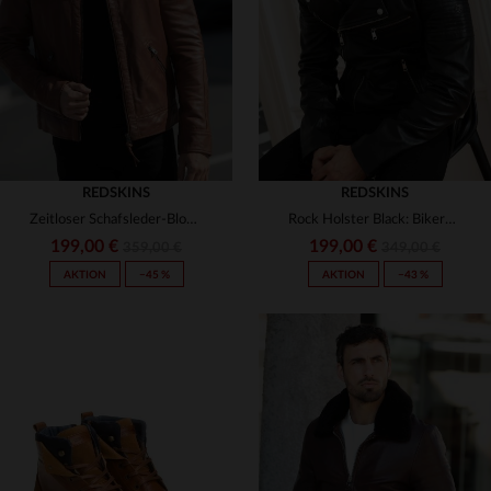
(4)
(21)
3XL
3XL
(153)
(1)
(38)
(1)
(5)
(2)
(19)
(20)
(28)
(15)
(25)
(19)
(9)
(9)
(6)
(1)
(3)
(3)
REDSKINS
(16)
REDSKINS
(35)
Zeitloser Schafsleder-Blouson in Cognac mit matelierten Schultern.
Rock Holster Black: Bikerblouson aus Lammleder von Redskins.
(5)
199,00 €
199,00 €
359,00 €
349,00 €
(8)
AKTION
−45 %
AKTION
−43 %
VERFÜGBARE GRÖSSEN
VERFÜGBARE GRÖSSEN
S
M
L
XL
2XL
S
M
L
XL
2XL