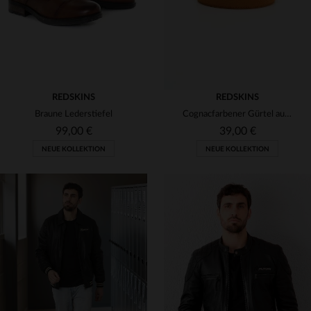
REDSKINS
REDSKINS
Braune Lederstiefel
Cognacfarbener Gürtel aus Vollnarbenleder
99,00 €
39,00 €
NEUE KOLLEKTION
NEUE KOLLEKTION
VERFÜGBARE GRÖSSEN
40
41
42
43
44
VERFÜGBARE GRÖSSEN
45
46
47
90
95
100