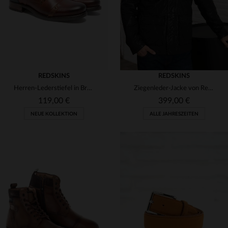
REDSKINS
REDSKINS
Herren-Lederstiefel in Braun und Marineblau
Ziegenleder-Jacke von Redskins, mittellang, robust und vielseitig.
119,00 €
399,00 €
NEUE KOLLEKTION
ALLE JAHRESZEITEN
VERFÜGBARE GRÖSSEN
VERFÜGBARE GRÖSSEN
40
41
42
43
44
S
M
L
XL
2XL
46
47
48
3XL