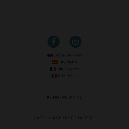
Leather-Jack.com
City-Piel.es
Cuir-City.com
City-Pelle.it
KUNDENSERVICE
Meine Sendung nachverfolgen
Umtausch & Widerruf
RATSCHLÄGE LEDER-JACK.DE
Häufige Fragen