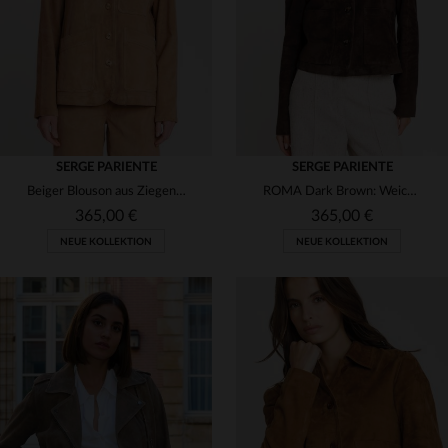
M
L
XL
S
M
L
XL
2XL
SERGE PARIENTE
SERGE PARIENTE
Beiger Blouson aus Ziegenveloursleder - leicht, weich und elegant.
ROMA Dark Brown: Weiches Ziegenveloursleder für warme Tage.
365,00 €
365,00 €
NEUE KOLLEKTION
NEUE KOLLEKTION
VERFÜGBARE GRÖSSEN
VERFÜGBARE GRÖSSEN
S
M
L
XL
2XL
S
M
L
XL