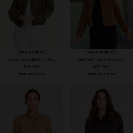
S
M
L
XS
S
M
L
XL
SERGE PARIENTE
SERGE PARIENTE
Ziegenveloursleder in Khaki - schlank, leicht und frühlingstauglich.
Figurbetonter Blouson aus samtigem Ziegenleder in warmer Tabakfarbe.
349,00 €
365,00 €
NEUE KOLLEKTION
NEUE KOLLEKTION
VERFÜGBARE GRÖSSEN
VERFÜGBARE GRÖSSEN