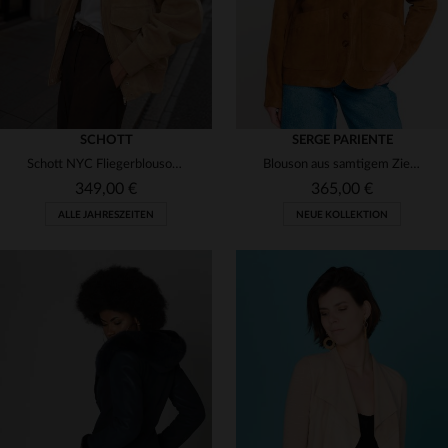
SCHOTT
SERGE PARIENTE
Schott NYC Fliegerblouson in Beige: Ziegenvelours, oversized.
Blouson aus samtigem Ziegenleder in Cognac für warme Tage.
349,00 €
365,00 €
ALLE JAHRESZEITEN
NEUE KOLLEKTION
VERFÜGBARE GRÖSSEN
VERFÜGBARE GRÖSSEN
XS
S
M
L
XL
M
XL