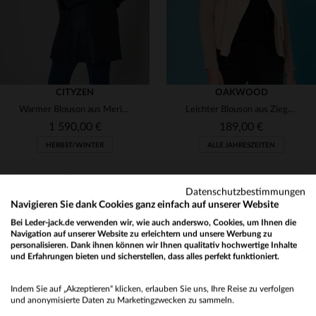
CITYZEN
OAKWOOD
Warmer Blouson aus Merinolammfell mit Fuchsfellkapuze für den Winter.
Leichter Blouson aus Ziegenveloursleder - ideal für den Sommer.
1 590,00 €
189,00 €
HERBST/WINTER
ALLE JAHRESZEITEN
Datenschutzbestimmungen
Navigieren Sie dank Cookies ganz einfach auf unserer Website
Bei Leder-jack.de verwenden wir, wie auch anderswo, Cookies, um Ihnen die
Navigation auf unserer Website zu erleichtern und unsere Werbung zu
personalisieren. Dank ihnen können wir Ihnen qualitativ hochwertige Inhalte
und Erfahrungen bieten und sicherstellen, dass alles perfekt funktioniert.
VERFÜGBARE GRÖSSEN
VERFÜGBARE GRÖSSEN
Would you like to be redirected to our English site?
44
46
S
Indem Sie auf „Akzeptieren“ klicken, erlauben Sie uns, Ihre Reise zu verfolgen
No
und anonymisierte Daten zu Marketingzwecken zu sammeln.