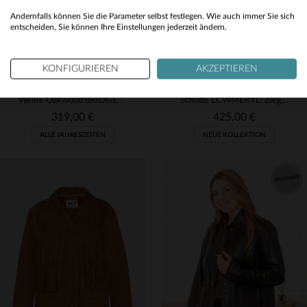
Yes
Andernfalls können Sie die Parameter selbst festlegen. Wie auch immer Sie sich
entscheiden, Sie können Ihre Einstellungen jederzeit ändern.
KONFIGURIEREN
AKZEPTIEREN
OAKWOOD
SCHOTT
Weiße Oakwood BRIDGET: Lammlederjacke für lässig-elegante Outfits.
Schotts LCWMERYL: Ziegenvelours-Jacke in Karamell für eleganten Stil.
319,00 €
425,00 €
ALLE JAHRESZEITEN
NEUE KOLLEKTION
VERFÜGBARE GRÖSSEN
VERFÜGBARE GRÖSSEN
M
M
L