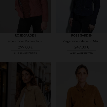
ROSE GARDEN
ROSE GARDEN
Farbenfroher Damenblouson aus Ziegenvelours in sanftem Mineralrot.
Ziegenveloursleder in Marine: weich, femininer Biker-Blouson.
299,00 €
249,00 €
ALLE JAHRESZEITEN
ALLE JAHRESZEITEN
VERFÜGBARE GRÖSSEN
VERFÜGBARE GRÖSSEN
T1
T2
T3
T4
L
XL