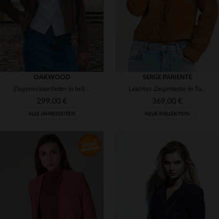
OAKWOOD
SERGE PARIENTE
Ziegenveloursleder in hellem Marron - der leichte Sommer-Bikerblouson.
Leichtes Ziegenleder in Tabak: der schlanke Blouson für den Frühling.
299,00 €
369,00 €
ALLE JAHRESZEITEN
NEUE KOLLEKTION
VERFÜGBARE GRÖSSEN
VERFÜGBARE GRÖSSEN
S
M
L
M
L
XL
2XL