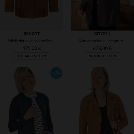
SCHOTT
CITYZEN
Wildlederblouson von Schott: Fransen, Knopfleiste, zeitloser Style.
Marone Velourslederjacke aus Ziege, leicht für elegante Outfits.
475,00 €
679,00 €
ALLE JAHRESZEITEN
NEUE KOLLEKTION
VERFÜGBARE GRÖSSEN
VERFÜGBARE GRÖSSEN
M
L
40
44