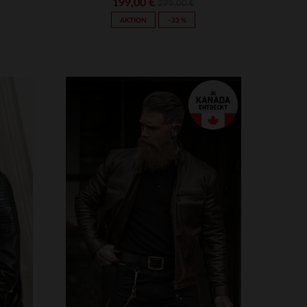
199,00 €
299,00 €
AKTION
−33 %
VERFÜGBARE GRÖSSEN
3XL
S
M
L
XL
2XL
3XL