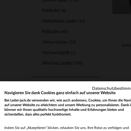
The Jack Leathers
Dickes Leder
(150)
(6)
Top Gun
Fettleder
(1)
(8)
Univers Du Luxe
Halbdickes Leder
(1)
(16)
Us Wings
Felljacke
(40)
(5)
Von Dutch
Veloursleder
(2)
(55)
Verloursoptik
(1)
Weiches Leder
(590)
FIT
Datenschutzbestim
Navigieren Sie dank Cookies ganz einfach auf unserer Website
Komfort
(20)
Bei Leder-jack.de verwenden wir, wie auch anderswo, Cookies, um Ihnen die Navi
Große Größe
auf unserer Website zu erleichtern und unsere Werbung zu personalisieren. Dank 
(4)
können wir Ihnen qualitativ hochwertige Inhalte und Erfahrungen bieten und
sicherstellen, dass alles perfekt funktioniert.
Oversize
(2)
Regular
(649)
Indem Sie auf „Akzeptieren“ klicken, erlauben Sie uns, Ihre Reise zu verfolgen und