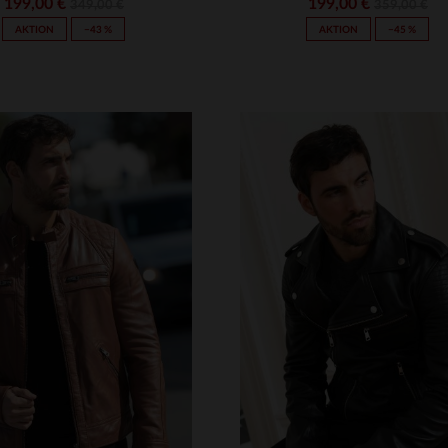
199,00 €
199,00 €
349,00 €
359,00 €
AKTION
−43 %
AKTION
−45 %
RFÜGBARE GRÖSSEN
VERFÜGBARE GRÖSSEN
M
L
XL
2XL
3XL
S
M
L
XL
2XL