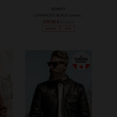
SCHOTT
Offiziell lizenzierte marineblaue NASA-Lederjacke mit Hemdkragen
LCMAINE2CC BLACK: Lammlederblouson von Schott, warm und klassisch.
239,00 €
449,00 €
AKTION
−47 %
3XL
VERFÜGBARE GRÖSSEN