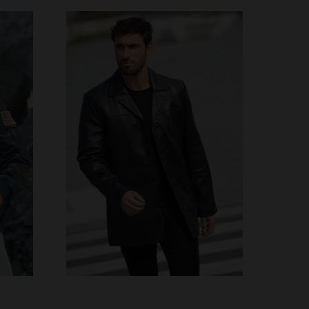
VERFÜGBARE GRÖSSEN
3XL
XS
S
M
L
XL
2XL
3XL
4XL