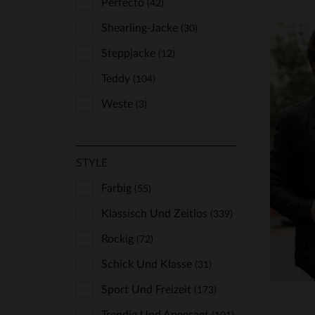
Perfecto
(42)
Shearling-Jacke
(30)
Steppjacke
(12)
Teddy
(104)
Weste
(3)
VE
S
STYLE
Farbig
(55)
Klassisch Und Zeitlos
(339)
Rockig
(72)
Schick Und Klasse
(31)
Sport Und Freizeit
(173)