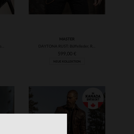
MASTER
Rock Holster Black: Bikerblouson aus Lammleder von Redskins.
DAYTONA RUST: Büffelleder, Rostfarbe und slimfit für echten Look.
599,00 €
NEUE KOLLEKTION