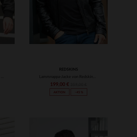
REDSKINS
Fliegerblouson aus Lammnappa - schmal geschnitten, abnehmbare Kapuze.
Lammnappa-Jacke von Redskins - schwarz, zeitlos und lässig-elegant.
199,00 €
359,00 €
AKTION
−45 %