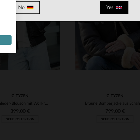
No
Yes
RFÜGBARE GRÖSSEN
VERFÜGBARE GRÖSSEN
M
L
XL
2XL
3XL
S
M
L
XL
2XL
CITYZEN
CITYZEN
Lammleder-Blouson mit Wollkragen - zeitloser Aviator-Stil von Cityzen.
399,00 €
799,00 €
NEUE KOLLEKTION
NEUE KOLLEKTION