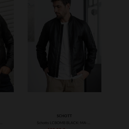
VERFÜGBARE GRÖSSEN
3XL
S
M
L
XL
2XL
3XL
SCHOTT
s Lammleder, matelierte Schultern - der schlanke Bikerlook.
Schotts LCBOMB BLACK: MA-1-Bomber aus glattem Lammleder, schlank.