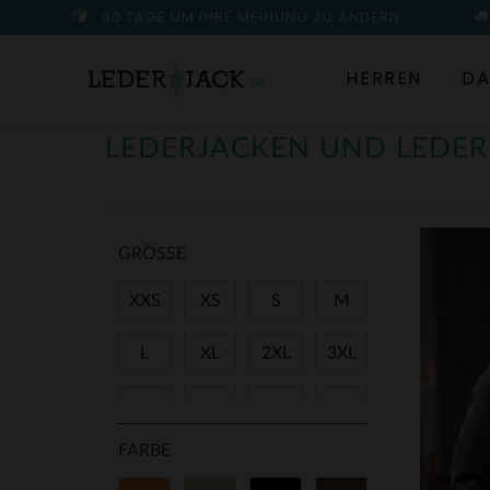
90 TAGE UM IHRE MEINUNG ZU ÄNDERN
HERREN
DA
LEDERJACKEN UND LEDE
GRÖSSE
XXS
XS
S
M
L
XL
2XL
3XL
4XL
5XL
6XL
7XL
FARBE
8XL
9XL
11XL
36