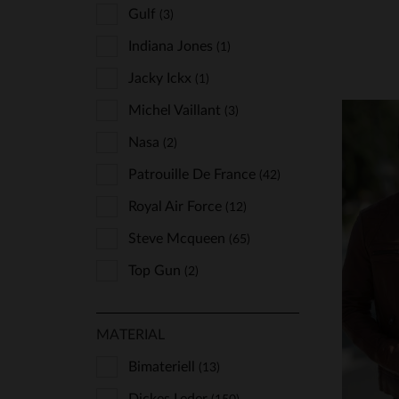
Giovanni
Gulf
(3)
(1)
Gipsy
Indiana Jones
(2)
(1)
Iron & Resin
Jacky Ickx
(1)
(7)
Last Rebels
Michel Vaillant
(2)
(3)
Lucina
Nasa
(2)
(9)
Marine Nationale
Patrouille De France
(1)
(42)
Master
Royal Air Force
(27)
(12)
Milestone
Steve Mcqueen
(1)
(65)
Oakwood
Top Gun
(2)
(13)
VE
Redskins
(133)
S
MATERIAL
Schott
(143)
Serge Pariente
Bimateriell
(13)
(63)