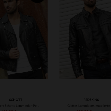
RFÜGBARE GRÖSSEN
VERFÜGBARE GRÖSSEN
M
L
XL
2XL
3XL
S
M
L
XL
2XL
SCHOTT
REDSKINS
Modern: Schotts Lammleder-Perfecto - schlank und ohne Gürtel.
Glatte