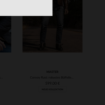
VERFÜGBARE GRÖSSEN
XS
S
M
L
XL
2XL
3XL
3XL
4XL
MASTER
Braune Bomberjacke aus Schafsleder mit Fellkragen für kühle Tage.
Convoy Rust: robustes Büffelleder mit Patina-Effekt für lässigen Stil.
599,00 €
NEUE KOLLEKTION