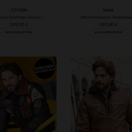
CITYZEN
NASA
Schwarzer Schafleder-Blouson mit schmaler Passform - zeitlos elegant.
249,00 €
599,00 €
NEUE KOLLEKTION
ALLE JAHRESZEITEN
RFÜGBARE GRÖSSEN
VERFÜGBARE GRÖSSEN
M
L
XL
2XL
3XL
S
M
L
XL
2XL