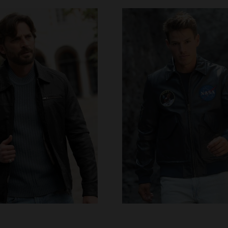
RFÜGBARE GRÖSSEN
VERFÜGBARE GRÖSSEN
M
L
XL
2XL
3XL
S
M
L
XL
2XL
4XL
5XL
4XL
5XL