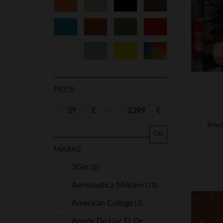
Orange
Beige
Schwarz
Braun
38
40
42
44
Blau
Cognacfarben
Grün
Rot
46
48
50
52
Weiß
Grau
Gelb
Vielfarbig
54
56
58
60
62
64
66
68
PREIS
70
72
74
90
€
—
€
95
100
TU
OK
MARKE
3Gm
(3)
Aeronautica Militare
(18)
American College
(3)
Armée De L'air Et De