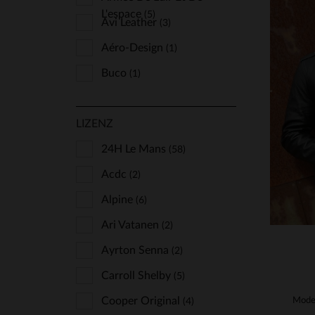
L'espace
(5)
Avi Leather
(3)
Aéro-Design
(1)
Buco
(1)
Bugatti
(2)
VE
LIZENZ
Chevignon
(16)
S
Cityzen
24H Le Mans
(81)
(58)
Classic Legend Motors
Acdc
(2)
(158)
Cockpit Usa
Alpine
(6)
(18)
Cuir-City
Ari Vatanen
(2)
(2)
Daytona
Ayrton Senna
(139)
(2)
Deercraft
Carroll Shelby
(2)
(5)
Freaky Nation
Cooper Original
(4)
(4)