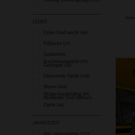
Trendig Und Angesagt
(101)
LEDER
Dünn Und Leicht
(60)
Felljacke
(27)
Gealtertes
Erscheinungsbild
(93)
Gesteppt
(16)
Glänzende Optik
(108)
Warm Und
Widerstandsfähig
(89)
Wildleder Und Velours-
Optik
(64)
VE
S
JAHRESZEIT
Alle Jahreszeiten
(773)