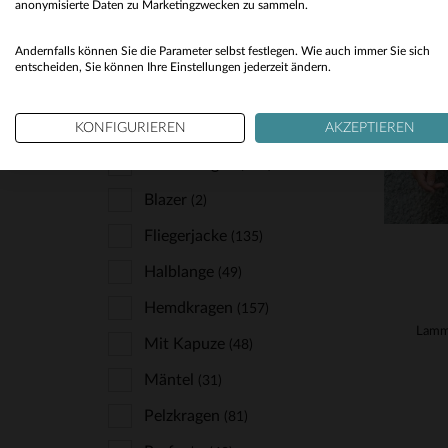
anonymisierte Daten zu Marketingzwecken zu sammeln.
Skinny
(22)
Andernfalls können Sie die Parameter selbst festlegen. Wie auch immer Sie sich
Slimfit
VE
(167)
entscheiden, Sie können Ihre Einstellungen jederzeit ändern.
S
TYP
KONFIGURIEREN
AKZEPTIEREN
Biker-Kragen
(332)
Blazer
(2)
Fliegerjacke
(135)
Halblange
(49)
Hemdkragen
(157)
Mit Kapuze
(48)
Mäntel
(31)
Pelzkragen
(81)