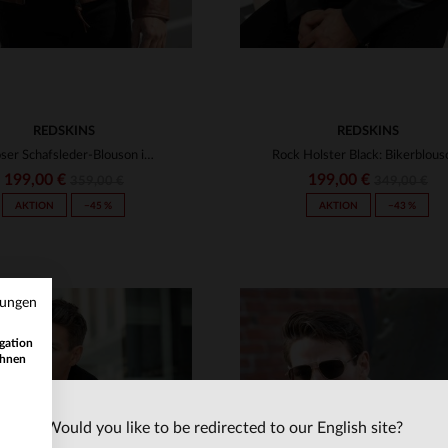
REDSKINS
REDSKINS
Zeitloser Schafsleder-Blouson in Cognac mit matelierten Schultern.
199,00 €
199,00 €
359,00 €
349,00 €
AKTION
−45 %
AKTION
−43 %
mungen
gation
ihnen
Would you like to be redirected to our English site?