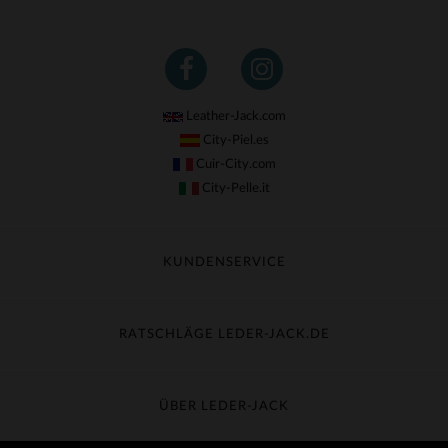
Leather-Jack.com
City-Piel.es
Cuir-City.com
City-Pelle.it
KUNDENSERVICE
Meine Sendung nachverfolgen
Umtausch & Widerruf
RATSCHLÄGE LEDER-JACK.DE
Häufige Fragen
Kostenlose Lieferung
Lederpflege
Kundenservice kontaktieren
Material-Guide
ÜBER LEDER-JACK
Größentabelle