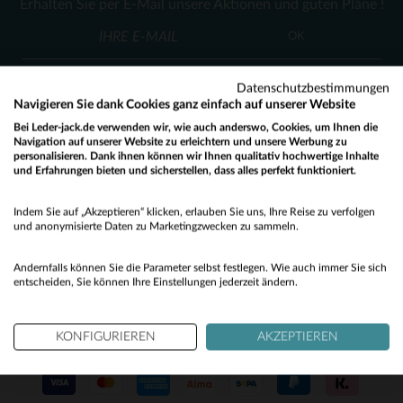
Erhalten Sie per E-Mail unsere Aktionen und guten Pläne !
58
(2)
OK
(139)
(2)
Datenschutzbestimmungen
Navigieren Sie dank Cookies ganz einfach auf unserer Website
(4)
Bei Leder-jack.de verwenden wir, wie auch anderswo, Cookies, um Ihnen die
Navigation auf unserer Website zu erleichtern und unsere Werbung zu
(1)
personalisieren. Dank ihnen können wir Ihnen qualitativ hochwertige Inhalte
KUNDENSERVICE
und Erfahrungen bieten und sicherstellen, dass alles perfekt funktioniert.
(2)
Would you like to be redirected to our English site?
Unsere Berater stehen Ihnen gerne zur Verfügung
Indem Sie auf „Akzeptieren“ klicken, erlauben Sie uns, Ihre Reise zu verfolgen
(7)
contact@leder-jack.de
per E-Mail
No
und anonymisierte Daten zu Marketingzwecken zu sammeln.
(2)
Yes
Andernfalls können Sie die Parameter selbst festlegen. Wie auch immer Sie sich
(9)
entscheiden, Sie können Ihre Einstellungen jederzeit ändern.
(1)
KONFIGURIEREN
AKZEPTIEREN
UNSERE VERTRAUENSWÜRDIGEN PARTNER
(27)
(1)