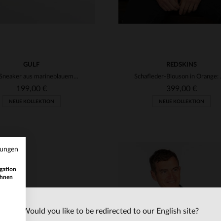
GULF
REDSKINS
Gulf-Sneaker aus marineblauem Leder, niedrigem Schaft
Schafleder-B
199,00 €
399,00 €
NEUE KOLLEKTION
NEUE KOLLEKTION
mungen
gation
ihnen
Would you like to be redirected to our English site?