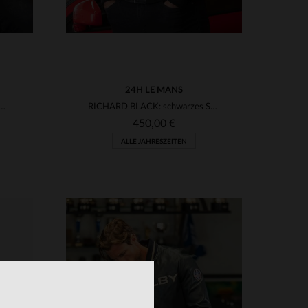
24H LE MANS
louson in Orange: Redskins Nitro mit Racing-Design.
RICHARD BLACK: schwarzes Schafleder, leicht und weich für jeden Tag.
450,00 €
ALLE JAHRESZEITEN