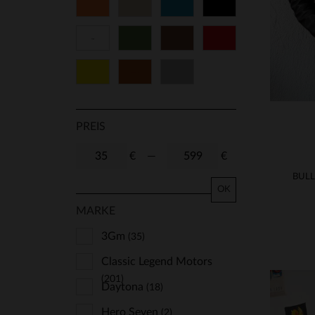
Orange
Beige
Blau
Schwarz
Weiß
Grün
Braun
Rot
Gelb
Cognacfarben
Grau
PREIS
€
—
€
OK
MARKE
3Gm
(35)
Classic Legend Motors
(201)
Daytona
(18)
Hero Seven
(2)