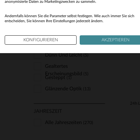
anonymisierte Daten zu Marketingzwecken zu sammeln.
Sport Und Freizeit
(87)
Andernfalls können Sie die Parameter selbst festlegen. Wie auch immer Sie sich
Trendig Und Angesagt
VE
(3)
entscheiden, Sie können Ihre Einstellungen jederzeit ändern.
40
KONFIGURIEREN
AKZEPTIEREN
LEDER
Dünn Und Leicht
(5)
Gealtertes
Erscheinungsbild
(5)
Gesteppt
(1)
Glänzende Optik
(13)
JAHRESZEIT
Alle Jahreszeiten
(270)