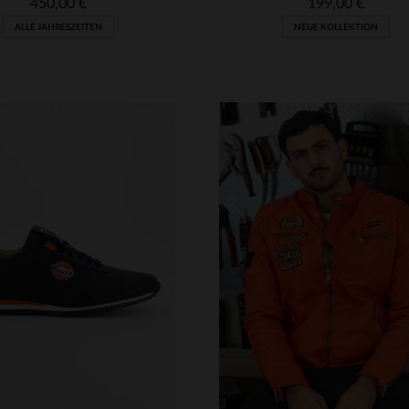
450,00 €
199,00 €
ALLE JAHRESZEITEN
NEUE KOLLEKTION
RFÜGBARE GRÖSSEN
M
L
XL
2XL
3XL
VERFÜGBARE GRÖSSEN
4XL
40
41
42
43
44