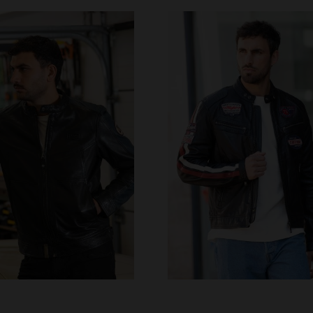
RFÜGBARE GRÖSSEN
VERFÜGBARE GRÖSSEN
41
42
43
44
45
S
M
L
XL
2XL