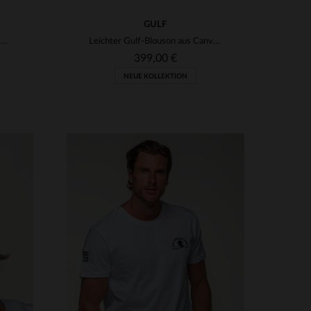
GULF
Schwarze Bikerjacke aus Leder mit Flicken
Leichter Gulf-Blouson aus Canvas mit Rennsport-Streifen und Passform.
399,00 €
NEUE KOLLEKTION
VERFÜGBARE GRÖSSEN