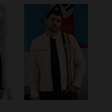
VERFÜGBARE GRÖSSEN
S
M
L
XL
2XL
3XL
3XL
4XL