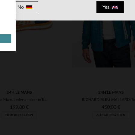
No
Yes
RFÜGBARE GRÖSSEN
VERFÜGBARE GRÖSSEN
41
42
44
45
S
M
L
XL
2XL
24H LE MANS
24H LE MANS
24h Le Mans Ledersneaker in Ecru, Blau und Orange
199,00 €
450,00 €
NEUE KOLLEKTION
ALLE JAHRESZEITEN