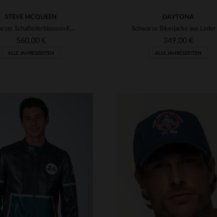
STEVE MCQUEEN
DAYTONA
Schwarzer Schaflederblouson ELLIS2 BLACK im Stil von Steve McQueen.
560,00 €
349,00 €
ALLE JAHRESZEITEN
ALLE JAHRESZEITEN
RFÜGBARE GRÖSSEN
VERFÜGBARE GRÖSSEN