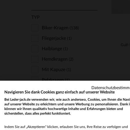
TYP
Biker-Kragen
(138)
Fliegerjacke
(1)
Halblange
(1)
Hemdkragen
(2)
Mit Kapuze
(1)
Pelzkragen
(1)
Datenschutzbestim
Teddy
(8)
Navigieren Sie dank Cookies ganz einfach auf unserer Website
Bei Leder-jack.de verwenden wir, wie auch anderswo, Cookies, um Ihnen die Navi
auf unserer Website zu erleichtern und unsere Werbung zu personalisieren. Dank 
können wir Ihnen qualitativ hochwertige Inhalte und Erfahrungen bieten und
sicherstellen, dass alles perfekt funktioniert.
STYLE
Farbig
(27)
Indem Sie auf „Akzeptieren“ klicken, erlauben Sie uns, Ihre Reise zu verfolgen und