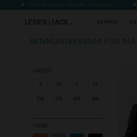
90 TAGE UM IHRE MEINUNG ZU ÄNDERN
HERREN
DA
RENNUNIVERSUM FÜR M
GRÖSSE
S
M
L
XL
2XL
3XL
4XL
5XL
40
42
44
46
FARBE
TU
41
43
45