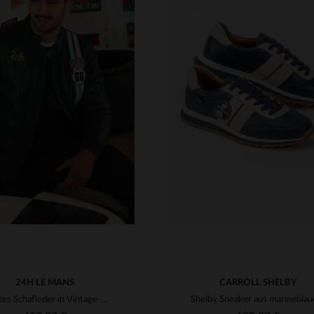
VERFÜGBARE GRÖSSEN
40
41
42
43
44
RFÜGBARE GRÖSSEN
M
L
XL
2XL
3XL
46
24H LE MANS
CARROLL SHELBY
Leichtes Schafleder in Vintage-Grün - inspiriert vom Motorsport-Erbe.