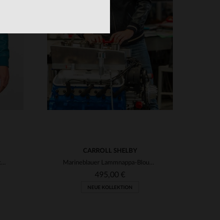
VERFÜGBARE GRÖSSEN
M
L
XL
2XL
3XL
4XL
3XL
5XL
CARROLL SHELBY
RICHARD BLEU MALLARD: Schafsleder-Jacke im sportlichen Biker-Stil.
Marineblauer Lammnappa-Blouson Dallas. Regular, zeitlos, für Herren.
495,00 €
NEUE KOLLEKTION