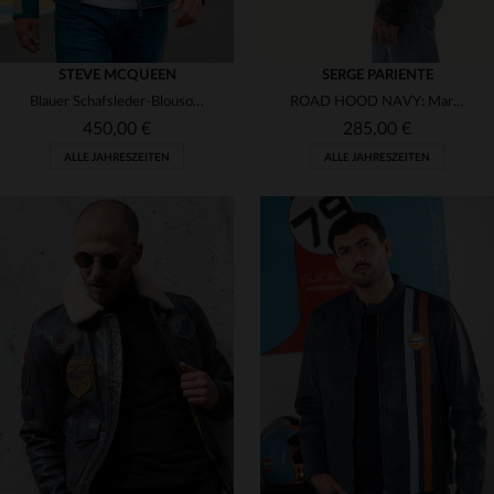
STEVE MCQUEEN
SERGE PARIENTE
Blauer Schafsleder-Blouson im Rennsport-Stil - lässig und zeitlos.
ROAD HOOD NAVY: Marine-Schaflederblouson mit Kapuze - urbaner Look.
450,00 €
285,00 €
ALLE JAHRESZEITEN
ALLE JAHRESZEITEN
VERFÜGBARE GRÖSSEN
VERFÜGBARE GRÖSSEN
M
L
XL
2XL
3XL
S