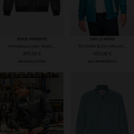
SERGE PARIENTE
24H LE MANS
Marineblaue Leder-Teddyjacke mit gestepptem Daunenfutter
RICHARD BLEU MALLARD: Schafsleder-Jacke im sportlichen Biker-Stil.
399,00 €
450,00 €
NEUE KOLLEKTION
ALLE JAHRESZEITEN
VERFÜGBARE GRÖSSEN
VERFÜGBARE GRÖSSEN
S
M
L
XL
2XL
S
M
L
XL
2XL
3XL
3XL