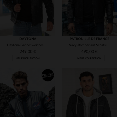
DAYTONA
PATROUILLE DE FRANCE
Daytona Gafino: weiches Lammleder, gegerbt, Navy Blue.
Navy-Bomber aus Schafsleder mit Patrouille-de-France-Emblem - slim.
249,00 €
490,00 €
NEUE KOLLEKTION
NEUE KOLLEKTION
VERFÜGBARE GRÖSSEN
S
M
L
XL
2XL
VERFÜGBARE GRÖSSEN
3XL
M
L
XL
2XL