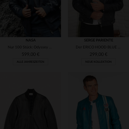
NASA
SERGE PARIENTE
Nur 100 Stück: Odyssey Navy Blue - Schaflederblouson von Cityzen.
Der ERICO HOOD BLUE - ein Lammleder-Blouson mit abnehmbarer Kapuze.
599,00 €
299,00 €
ALLE JAHRESZEITEN
NEUE KOLLEKTION
VERFÜGBARE GRÖSSEN
VERFÜGBARE GRÖSSEN
M
L
M
L
XL
2XL
3XL