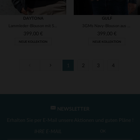
DAYTONA
GULF
Lammleder-Blouson mit Schaffellkragen - Fliegerlook in Petrol-Navy.
3GMs Navy-Blouson aus weichem Lammleder - leicht und pflegeleicht.
399,00 €
399,00 €
NEUE KOLLEKTION
NEUE KOLLEKTION
1
2
3
4
VERFÜGBARE GRÖSSEN
VERFÜGBARE GRÖSSEN
L
XL
2XL
3XL
M
L
XL
2XL
NEWSLETTER
Erhalten Sie per E-Mail unsere Aktionen und guten Pläne !
OK