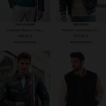
24H LE MANS
REDSKINS
Schafleder-Blouson in Navy: weich, leicht und ideal für den Alltag.
Redskins' marineblauer Schafsleder-Blouson - leicht, bequem, zeitlos.
440,00 €
395,00 €
ALLE JAHRESZEITEN
NEUE KOLLEKTION
VERFÜGBARE GRÖSSEN
VERFÜGBARE GRÖSSEN
S
M
L
XL
2XL
S
M
L
XL