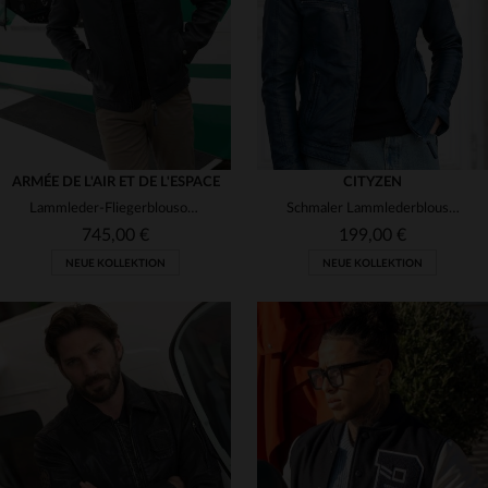
3XL
4XL
S
M
L
XL
2XL
ARMÉE DE L'AIR ET DE L'ESPACE
CITYZEN
Lammleder-Fliegerblouson in Marine - made in France, zeitlos.
Schmaler Lammlederblouson in Marineblau - leicht und ganzjährig.
745,00 €
199,00 €
NEUE KOLLEKTION
NEUE KOLLEKTION
VERFÜGBARE GRÖSSEN
S
M
L
XL
2XL
VERFÜGBARE GRÖSSEN
3XL
4XL
5XL
S
M
L
XL