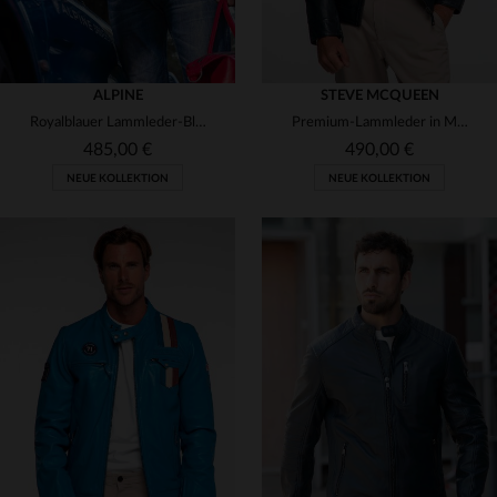
ALPINE
STEVE MCQUEEN
Royalblauer Lammleder-Blouson mit Biker-Kragen und retro Innenfutter.
Premium-Lammleder in Marineblau: der Austin Navy für zeitlose Reisen.
485,00 €
490,00 €
NEUE KOLLEKTION
NEUE KOLLEKTION
VERFÜGBARE GRÖSSEN
S
M
L
XL
2XL
VERFÜGBARE GRÖSSEN
M
L
XL
2XL
3XL
4XL