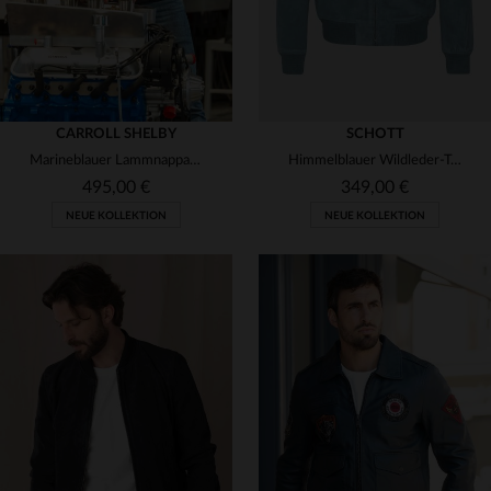
CARROLL SHELBY
SCHOTT
Marineblauer Lammnappa-Blouson Dallas. Regular, zeitlos, für Herren.
Himmelblauer Wildleder-Teddybär
495,00 €
349,00 €
NEUE KOLLEKTION
NEUE KOLLEKTION
VERFÜGBARE GRÖSSEN
S
M
L
XL
2XL
VERFÜGBARE GRÖSSEN
3XL
4XL
S
M
L
XL
2XL