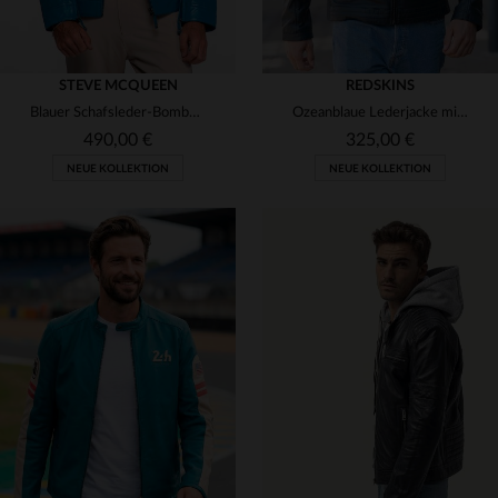
STEVE MCQUEEN
REDSKINS
Blauer Schafsleder-Bomber, leicht und inspiriert von Steve McQueen.
Ozeanblaue Lederjacke mit Bikerkragen
490,00 €
325,00 €
NEUE KOLLEKTION
NEUE KOLLEKTION
VERFÜGBARE GRÖSSEN
VERFÜGBARE GRÖSSEN
S
M
L
XL
2XL
S
M
L
XL
2XL
3XL
3XL