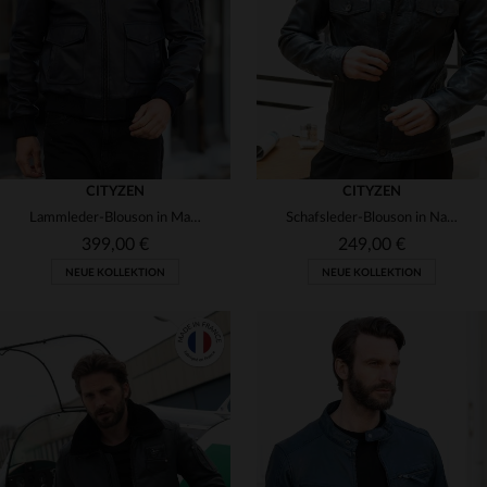
(6)
(10)
3XL
4XL
3XL
4XL
(8)
(13)
CITYZEN
CITYZEN
Lammleder-Blouson in Marine: slim, mit Fellfutter und Fliegerstil.
Schafsleder-Blouson in Navy mit regular Fit und zeitlosem Design.
399,00 €
249,00 €
NEUE KOLLEKTION
NEUE KOLLEKTION
VERFÜGBARE GRÖSSEN
S
M
L
XL
2XL
VERFÜGBARE GRÖSSEN