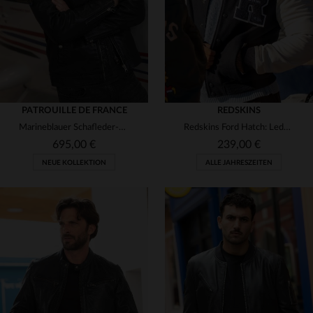
PATROUILLE DE FRANCE
REDSKINS
Marineblauer Schafleder-Blouson von Redskins mit glänzender Patina.
Redskins Ford Hatch: Leder und Nylon für urbanen, lässigen Style.
695,00 €
239,00 €
NEUE KOLLEKTION
ALLE JAHRESZEITEN
VERFÜGBARE GRÖSSEN
M
L
XL
2XL
3XL
VERFÜGBARE GRÖSSEN
4XL
L
XL
2XL