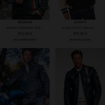
REDSKINS
SCHOTT
Weiches Schafsleder im Racing-Stil: Redskins BRAD CALISTA OCEAN BLUE.
Schott LC8705: Marine-Wolle und beige Lederärmel für Retro-Sportswear.
395,00 €
399,00 €
ALLE JAHRESZEITEN
NEUE KOLLEKTION
VERFÜGBARE GRÖSSEN
VERFÜGBARE GRÖSSEN
M
L
XL
2XL
3XL
M
L
XL
2XL
3XL