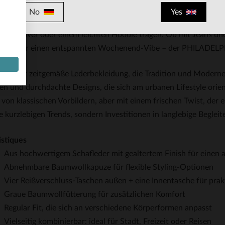
ttführung ist bewusst klassisch gehalten: nicht zu eng, nicht zu w
No
Yes
aber gepflegte Silhouette legen. Die Regular Fit schmeichelt den
em Pullover oder einem leichten Hoodie tragen. Ob mit Jeans un
kern für einen entspannten Wochenend-Vibe – der PHILADELPHIA
steht für zeitgemäße Lederbekleidung, die Tradition und Moderne
en und durchdachte Designs, die sich am urbanen Lifestyle orien
t von klassischen Vorbildern, aber mit einem frischen Twist, der 
e kurzlebigen Trends, sondern Investitionen in langlebige Begleit
istiques
Aus hochwertigem Schafleder mit gealtertem Finish für einen 
Abnehmbare Baumwollkapuze für flexible Styling-Optionen
Vier Reißverschluss-Taschen außen + eine Innentasche für pra
Graue Baumwollfütterung für zusätzlichen Komfort
Regular Fit, die sich an verschiedene Körperformen anpasst
Vielseitig kombinierbar: ideal für Stadt, Freizeit oder Reisen