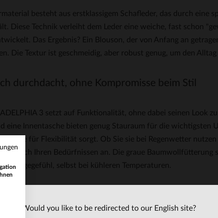
aterial besteht aus erstklassigem Schafleder, das durch eine sp
lt. Diese Technik verleiht dem Leder eine weiche, fast schon "ge
twickelt. Das Ergebnis? Ein Blouson, der von Anfang an getragen
en. Die Textur ist geschmeidig, aber robust genug, um den Allta
sch durchdacht, ohne Kompromisse beim Stil
ADELPHIA 3 setzt auf Funktionalität, ohne dabei seinen Look zu
d eine Innentasche bieten genug Stauraum für die wichtigsten 
apuze für Flexibilität sorgt. Ob Sie sie bei Regenwetter nutzen
mungen
passt sich Ihren Bedürfnissen an. Die graue Baumwollfütterung s
es Tragegefühl, selbst bei kühleren Temperaturen.
gation
ihnen
gular Fit, die für jeden passt
Would you like to be redirected to our English site?