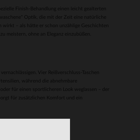
ezielle Finish-Behandlung einen leicht gealterten
waschene" Optik, die mit der Zeit eine natürliche
 wirkt – als hätte er schon unzählige Geschichten
g zu meistern, ohne an Eleganz einzubüßen.
 vernachlässigen. Vier Reißverschluss-Taschen
Utensilien, während die abnehmbare
 oder für einen sportlicheren Look weglassen – der
orgt für zusätzlichen Komfort und ein