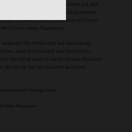
eit – einfach perfekt für alle, die Wert auf eine
 meisten Körperformen und lässt sich problemlos
d Boots für einen urbanen Look oder mit Chinos
 3 ist ein echter Teamplayer.
 verbindet. Die Marke setzt auf hochwertige
tieren. Jedes Stück erzählt eine Geschichte –
es für den Alltag tauglich macht. Cityzen-Blousons
er, die mit der Zeit an Charakter gewinnen.
authentischen Vintage-Look
ktischen Stauraum