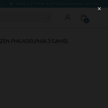
n)
MEHR ALS 9 VON 10 KUNDEN
empfehlen die Site
0
YZEN PHILADELPHIA 3 CAMEL