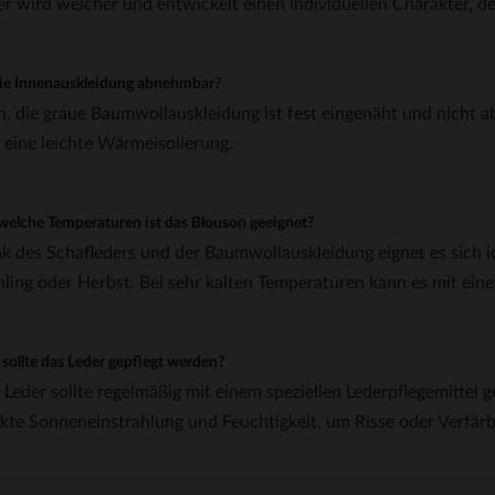
er wird weicher und entwickelt einen individuellen Charakter, 
die Innenauskleidung abnehmbar?
n, die graue Baumwollauskleidung ist fest eingenäht und nicht a
 eine leichte Wärmeisolierung.
welche Temperaturen ist das Blouson geeignet?
k des Schafleders und der Baumwollauskleidung eignet es sich id
hling oder Herbst. Bei sehr kalten Temperaturen kann es mit ein
sollte das Leder gepflegt werden?
 Leder sollte regelmäßig mit einem speziellen Lederpflegemittel 
ekte Sonneneinstrahlung und Feuchtigkeit, um Risse oder Verfär