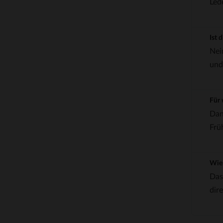
Led
Ist 
Nei
und
Für 
Dan
Frü
Wie 
Das
dir