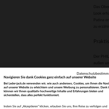
Das Oberm
Look erhä
Patina en
zu erzähl
Prakti
Der PHIL
außen un
Baumwollk
Datenschutzbestim
Blouson 
Navigieren Sie dank Cookies ganz einfach auf unserer Website
angenehm
Bei Leder-jack.de verwenden wir, wie auch anderswo, Cookies, um Ihnen die Navi
auf unserer Website zu erleichtern und unsere Werbung zu personalisieren. Dank 
können wir Ihnen qualitativ hochwertige Inhalte und Erfahrungen bieten und
sicherstellen, dass alles perfekt funktioniert.
Eine Re
Indem Sie auf „Akzeptieren“ klicken, erlauben Sie uns, Ihre Reise zu verfolgen und