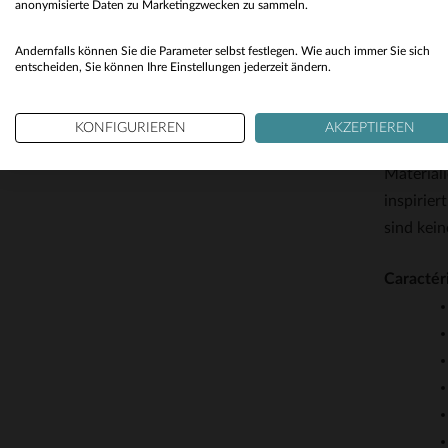
anonymisierte Daten zu Marketingzwecken zu sammeln.
Die Schni
lässige, 
Andernfalls können Sie die Parameter selbst festlegen. Wie auch immer Sie sich
entscheiden, Sie können Ihre Einstellungen jederzeit ändern.
über ein
und Snea
KONFIGURIEREN
AKZEPTIEREN
Cityzen 
Materiali
inspirier
sind kein
Caractér