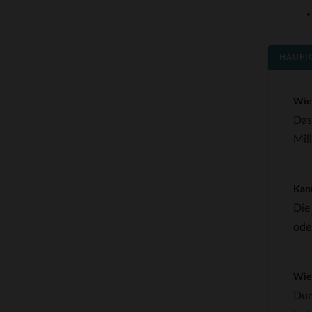
HÄUFI
Wie 
Das
Mill
Kann
Die
ode
Wie 
Dur