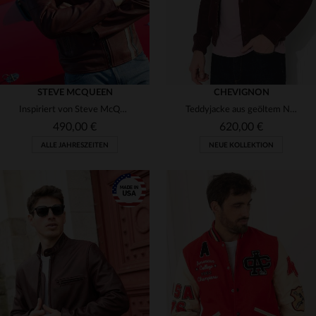
STEVE MCQUEEN
CHEVIGNON
Inspiriert von Steve McQueen: Lammlederblouson in tiefem Dunkelrot.
Teddyjacke aus geöltem Nubukleder, bordeauxrot
490,00 €
620,00 €
ALLE JAHRESZEITEN
NEUE KOLLEKTION
VERFÜGBARE GRÖSSEN
VERFÜGBARE GRÖSSEN
2XL
3XL
S
M