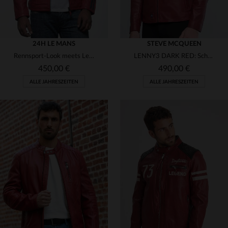
24H LE MANS
STEVE MCQUEEN
Rennsport-Look meets Leder: Der MARNE4 in Racing Red für echte Fans.
LENNY3 DARK RED: Schafsleder im Stil von Steve McQueen, tiefes Rot.
450,00 €
490,00 €
ALLE JAHRESZEITEN
ALLE JAHRESZEITEN
VERFÜGBARE GRÖSSEN
VERFÜGBARE GRÖSSEN
2XL
3XL
2XL
3XL