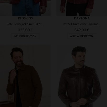
REDSKINS
DAYTONA
Rote Lederjacke mit Bikerkragen
Roter Lammleder-Blouson mit slimfit-Schnitt und abnehmbarer Kapuze.
325,00 €
349,00 €
NEUE KOLLEKTION
ALLE JAHRESZEITEN
VERFÜGBARE GRÖSSEN
VERFÜGBARE GRÖSSEN
L
2XL