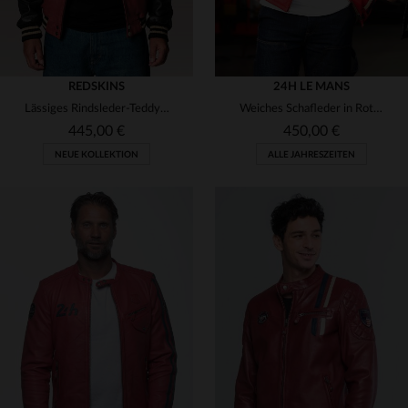
REDSKINS
24H LE MANS
Lässiges Rindsleder-Teddy von Redskins - perfekt für urbanen Style.
Weiches Schafleder in Rot - ein Rennblouson für alle, die Stil mögen.
445,00 €
450,00 €
NEUE KOLLEKTION
ALLE JAHRESZEITEN
VERFÜGBARE GRÖSSEN
VERFÜGBARE GRÖSSEN
M
L
2XL
3XL