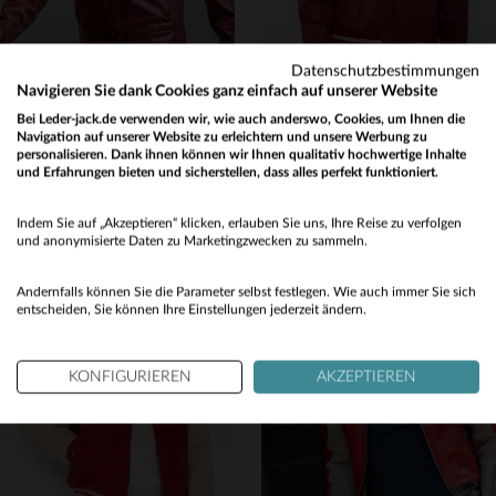
Datenschutzbestimmungen
Navigieren Sie dank Cookies ganz einfach auf unserer Website
Bei Leder-jack.de verwenden wir, wie auch anderswo, Cookies, um Ihnen die
REDSKINS
SCHOTT
Navigation auf unserer Website zu erleichtern und unsere Werbung zu
Weicher Schafsleder-Blouson von Redskins mit Racing-Touch.
Schott LCTEDDYS23 RED: rotes Lammleder, lässig und alltagstauglich.
personalisieren. Dank ihnen können wir Ihnen qualitativ hochwertige Inhalte
und Erfahrungen bieten und sicherstellen, dass alles perfekt funktioniert.
359,00 €
375,00 €
Would you like to be redirected to our English site?
ALLE JAHRESZEITEN
ALLE JAHRESZEITEN
Indem Sie auf „Akzeptieren“ klicken, erlauben Sie uns, Ihre Reise zu verfolgen
No
und anonymisierte Daten zu Marketingzwecken zu sammeln.
Yes
Andernfalls können Sie die Parameter selbst festlegen. Wie auch immer Sie sich
entscheiden, Sie können Ihre Einstellungen jederzeit ändern.
KONFIGURIEREN
AKZEPTIEREN
VERFÜGBARE GRÖSSEN
VERFÜGBARE GRÖSSEN
S
S
M