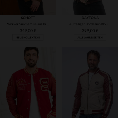
SCHOTT
DAYTONA
Worker Surchemise aus braunem Veloursleder
Auffälliger Bordeaux-Blouson: Rindsleder, Slim-Fit, Motorradkragen.
349,00 €
399,00 €
NEUE KOLLEKTION
ALLE JAHRESZEITEN
VERFÜGBARE GRÖSSEN
VERFÜGBARE GRÖSSEN
M
L
XL
2XL
2XL