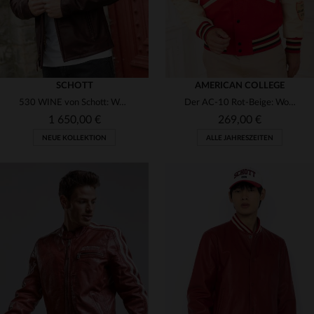
SCHOTT
AMERICAN COLLEGE
530 WINE von Schott: Weinroter Café-Racer aus waxierter Rindlederhaut.
Der AC-10 Rot-Beige: Wolle und Leder für urbanen Style.
1 650,00 €
269,00 €
NEUE KOLLEKTION
ALLE JAHRESZEITEN
VERFÜGBARE GRÖSSEN
VERFÜGBARE GRÖSSEN
M
L
XL
S