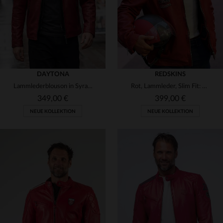
DAYTONA
REDSKINS
Lammlederblouson in Syrah-Rot mit Kapuze - lässig und vielseitig.
Rot, Lammleder, Slim Fit: Der Nitro Barcelona von Redskins.
349,00 €
399,00 €
NEUE KOLLEKTION
NEUE KOLLEKTION
VERFÜGBARE GRÖSSEN
VERFÜGBARE GRÖSSEN
L
2XL
M
L
XL
2XL
3XL