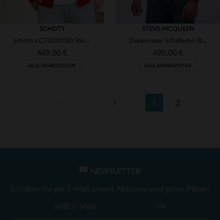
SCHOTT
STEVE MCQUEEN
Schotts LCTEDDYBD: Rindsleder und Rippenstoff in Rot für Teddy-Stil.
Dunkelroter Schafleder-Blouson im Stil von Steve McQueen.
449,00 €
490,00 €
ALLE JAHRESZEITEN
ALLE JAHRESZEITEN
1
2
VERFÜGBARE GRÖSSEN
VERFÜGBARE GRÖSSEN
S
L
NEWSLETTER
Erhalten Sie per E-Mail unsere Aktionen und guten Pläne !
OK