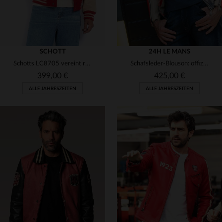
SCHOTT
24H LE MANS
Schotts LC8705 vereint rote Wolle und beige Vachetten-Lederärmel.
Schafsleder-Blouson: offiziell lizenziert für die 24h du Mans.
399,00 €
425,00 €
ALLE JAHRESZEITEN
ALLE JAHRESZEITEN
VERFÜGBARE GRÖSSEN
VERFÜGBARE GRÖSSEN
S
M
2XL
3XL