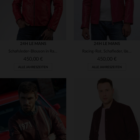
24H LE MANS
24H LE MANS
Schafsleder-Blouson in Racing-Rot: zeitlos, bequem und stylisch.
Racing-Rot, Schafleder, lässig - der Blouson für Rennsportfans.
450,00 €
450,00 €
ALLE JAHRESZEITEN
ALLE JAHRESZEITEN
VERFÜGBARE GRÖSSEN
VERFÜGBARE GRÖSSEN
2XL
3XL
L
2XL