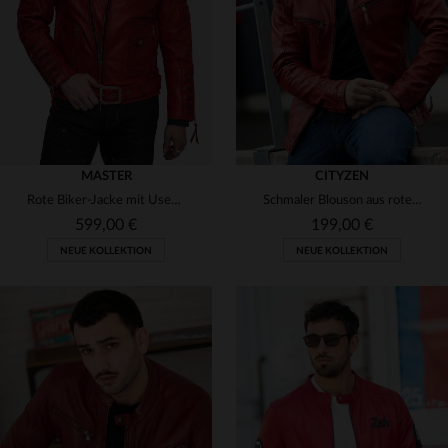
(1)
3XL
S
M
L
XL
2XL
MASTER
CITYZEN
Rote Biker-Jacke mit Used-Effekt aus Rindsleder
Schmaler Blouson aus rotem Schafsleder - weich, robust und farbenfroh.
599,00 €
199,00 €
NEUE KOLLEKTION
NEUE KOLLEKTION
VERFÜGBARE GRÖSSEN
S
M
L
XL
2XL
VERFÜGBARE GRÖSSEN