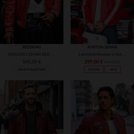
REDSKINS
AYRTON SENNA
DRAGON COHIBA RED: roter Rindsleder-Blouson, oversized und glänzend.
Lammlederblouson in Rot: Ayrton Sennas Erbe in Leder verewigt.
545,00 €
299,00 €
499,00 €
NEUE KOLLEKTION
AKTION
−40 %
VERFÜGBARE GRÖSSEN
VERFÜGBARE GRÖSSEN
S
L
2XL
L
XL