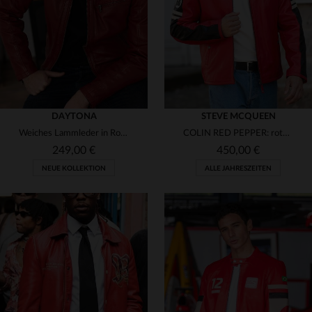
3XL
S
M
DAYTONA
STEVE MCQUEEN
Weiches Lammleder in Rot, gegerbt - leicht und farbenfroh.
COLIN RED PEPPER: rotes Schafleder, Motard-Kragen, lässig-sportlich.
249,00 €
450,00 €
NEUE KOLLEKTION
ALLE JAHRESZEITEN
VERFÜGBARE GRÖSSEN
VERFÜGBARE GRÖSSEN
S
M
L
XL
3XL
M
L
XL
2XL