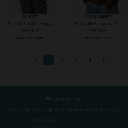
SCHOTT
SERGE PARIENTE
Schott LCFLYW22: Fliegerblouson aus Rindsleder mit Shearling-Kragen.
Klassischer Blouson aus Büffelleder in Mocca - mit abnehmbarer Kapuze.
499,00 €
299,00 €
NEUE KOLLEKTION
NEUE KOLLEKTION
1
2
3
4
5
VERFÜGBARE GRÖSSEN
VERFÜGBARE GRÖSSEN
S
M
L
XL
2XL
S
M
L
XL
2XL
3XL
3XL
NEWSLETTER
Erhalten Sie per E-Mail unsere Aktionen und guten Pläne !
OK