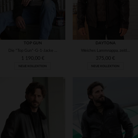
TOP GUN
DAYTONA
Die *Top Gun*-G-1-Jacke von Cockpit USA aus braunem Ziegenleder.
Weiches Lammnappa, zeitloser Stil: Der Daytona-Blouson für jeden Tag.
1 190,00 €
375,00 €
NEUE KOLLEKTION
NEUE KOLLEKTION
VERFÜGBARE GRÖSSEN
VERFÜGBARE GRÖSSEN
36
38
40
42
44
S
M
L
XL
2XL
46
48
50
52
54
3XL
4XL