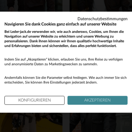
Datenschutzbestimmungen
Navigieren Sie dank Cookies ganz einfach auf unserer Website
Bei Leder-jack.de verwenden wir, wie auch anderswo, Cookies, um Ihnen die
REDSKINS
SCHOTT
Navigation auf unserer Website zu erleichtern und unsere Werbung zu
Fliegerblouson von Redskins aus gegerbtem Schafsleder.
Klassische braune Pilotenjacke
personalisieren. Dank ihnen können wir Ihnen qualitativ hochwertige Inhalte
und Erfahrungen bieten und sicherstellen, dass alles perfekt funktioniert.
349,00 €
299,00 €
595,00 €
Would you like to be redirected to our English site?
AKTION
−41 %
NEUE KOLLEKTION
Indem Sie auf „Akzeptieren“ klicken, erlauben Sie uns, Ihre Reise zu verfolgen
No
und anonymisierte Daten zu Marketingzwecken zu sammeln.
Yes
Andernfalls können Sie die Parameter selbst festlegen. Wie auch immer Sie sich
entscheiden, Sie können Ihre Einstellungen jederzeit ändern.
VERFÜGBARE GRÖSSEN
KONFIGURIEREN
AKZEPTIEREN
S
M
L
XL
2XL
VERFÜGBARE GRÖSSEN
M
L
XL
2XL
3XL