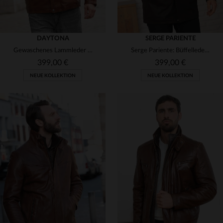
DAYTONA
SERGE PARIENTE
Gewaschenes Lammleder in Bison - ein klassischer Blouson für Herren.
Serge Pariente: Büffelleder-Parka in Braun mit abnehmbarer Kapuze.
399,00 €
399,00 €
NEUE KOLLEKTION
NEUE KOLLEKTION
VERFÜGBARE GRÖSSEN
S
M
L
XL
2XL
VERFÜGBARE GRÖSSEN
3XL
4XL
S
M
L
XL
2XL