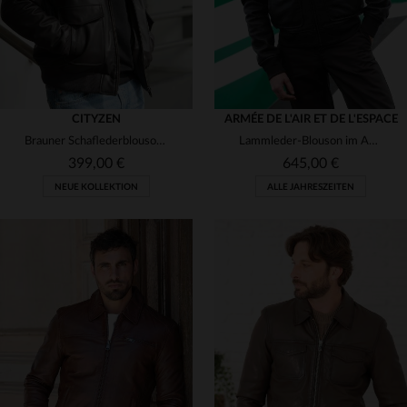
CITYZEN
ARMÉE DE L'AIR ET DE L'ESPACE
Brauner Schaflederblouson im Aviator-Stil: warm, bequem und stilvoll.
Lammleder-Blouson im Aviator-Look mit abnehmbarem Schaffellkragen.
399,00 €
645,00 €
NEUE KOLLEKTION
ALLE JAHRESZEITEN
VERFÜGBARE GRÖSSEN
S
M
L
XL
2XL
VERFÜGBARE GRÖSSEN
3XL
4XL
M
L
XL
2XL
3XL