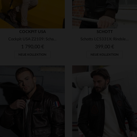
COCKPIT USA
SCHOTT
Cockpit USA Z2109: Schafsleder-Bomberjacke im RAF-Stil, antike Optik.
Schotts LC5331X: Rindsleder, patiniert, mit Kunstfellkapuze.
1 790,00 €
399,00 €
NEUE KOLLEKTION
NEUE KOLLEKTION
VERFÜGBARE GRÖSSEN
VERFÜGBARE GRÖSSEN
38
40
42
44
46
S
M
L
XL
2XL
48
50
3XL