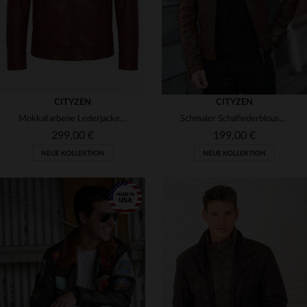
CITYZEN
CITYZEN
Mokkafarbene Lederjacke mit Stehkragen
Schmaler Schaflederblouson in Mid-Brown - lässig und zeitlos.
299,00 €
199,00 €
NEUE KOLLEKTION
NEUE KOLLEKTION
VERFÜGBARE GRÖSSEN
S
M
L
XL
2XL
VERFÜGBARE GRÖSSEN
3XL
4XL
S
M
L
XL
3XL