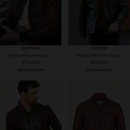
M
L
XL
3XL
3XL
4XL
5XL
DAYTONA
CITYZEN
Daytona-Fliegerblouson aus weichem Lammleder mit Pelzkragen.
Braune Lederjacke mit schlichtem Hemdkragen und abnehmbarem Besatz
379,00 €
449,00 €
NEUE KOLLEKTION
NEUE KOLLEKTION
VERFÜGBARE GRÖSSEN
VERFÜGBARE GRÖSSEN
S
M
L
XL
2XL
S
M
L
XL
2XL
3XL
4XL
11XL
3XL
4XL