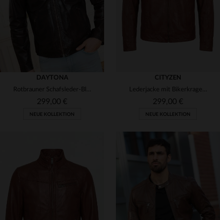
DAYTONA
CITYZEN
Rotbrauner Schafsleder-Blouson mit Vintage-Charme und Passform.
Lederjacke mit Bikerkragen in Mokka-Farbe
299,00 €
299,00 €
NEUE KOLLEKTION
NEUE KOLLEKTION
VERFÜGBARE GRÖSSEN
VERFÜGBARE GRÖSSEN
M
L
XL
2XL
3XL
S
M
L
XL
2XL
4XL
5XL
3XL
4XL