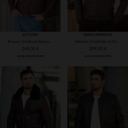
CITYZEN
SERGE PARIENTE
Brauner Schaflederblouson mit Hemdkragen und taillierter Passform.
Weiches Schafleder in Mocca - regular geschnitten, zeitlos und lässig.
249,00 €
299,00 €
NEUE KOLLEKTION
ALLE JAHRESZEITEN
VERFÜGBARE GRÖSSEN
S
M
L
XL
2XL
VERFÜGBARE GRÖSSEN
3XL
4XL
5XL
M
L
XL
2XL
3XL