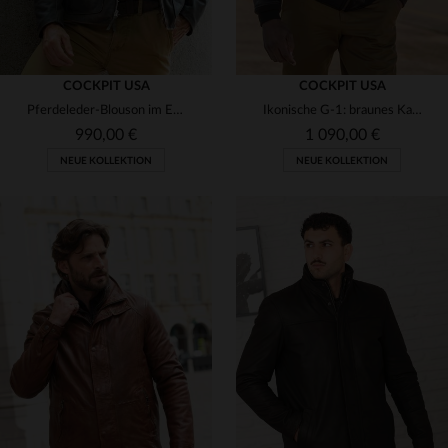
COCKPIT USA
COCKPIT USA
Pferdeleder-Blouson im Explorer-Stil der 1930er - robust und zeitlos.
Ikonische G-1: braunes Kalbsleder, Shearling-Kragen, made in USA.
990,00 €
1 090,00 €
NEUE KOLLEKTION
NEUE KOLLEKTION
VERFÜGBARE GRÖSSEN
VERFÜGBARE GRÖSSEN
S
M
L
XL
2XL
S
M
L
XL
2XL
3XL
3XL
4XL
5XL
6XL