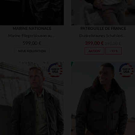
MARINE NATIONALE
PATROUILLE DE FRANCE
Marine-Fliegerblouson aus Rindsleder - limitiert und zeitlos.
Dunkelbraunes Schafsleder - der Redskins BLOWER DITY in slimfit.
599,00 €
399,00 €
595,00 €
NEUE KOLLEKTION
AKTION
−33 %
VERFÜGBARE GRÖSSEN
XXS
S
M
L
XL
VERFÜGBARE GRÖSSEN
2XL
3XL
4XL
S
M
L
XL
2XL