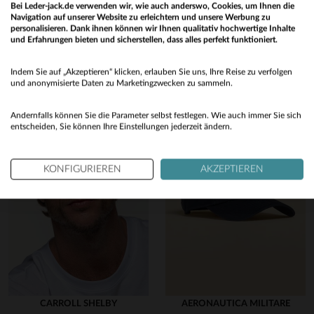
Bei Leder-jack.de verwenden wir, wie auch anderswo, Cookies, um Ihnen die
Entdecken Sie diese ähnlichen Produkte, die für Sie ausgewählt
Navigation auf unserer Website zu erleichtern und unsere Werbung zu
personalisieren. Dank ihnen können wir Ihnen qualitativ hochwertige Inhalte
wurden
und Erfahrungen bieten und sicherstellen, dass alles perfekt funktioniert.
Would you like to be redirected to our English site?
Indem Sie auf „Akzeptieren“ klicken, erlauben Sie uns, Ihre Reise zu verfolgen
No
und anonymisierte Daten zu Marketingzwecken zu sammeln.
Yes
Andernfalls können Sie die Parameter selbst festlegen. Wie auch immer Sie sich
entscheiden, Sie können Ihre Einstellungen jederzeit ändern.
KONFIGURIEREN
AKZEPTIEREN
CARROLL SHELBY
AERONAUTICA MILITARE