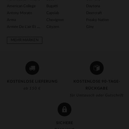
American College
Bugatti
Daytona
Gr
Antony Morato
Capslab
Deercraft
H
Arma
Chevignon
Freaky Nation
Ib
Armée De L'air Et De Espace
Cityzen
Giny
In
MEHR MARKEN
KOSTENLOSE LIEFERUNG
KOSTENLOSE 90-TAGE-
ab 150 €
RÜCKGABE
für Umtausch oder Gutschrift
SICHERE