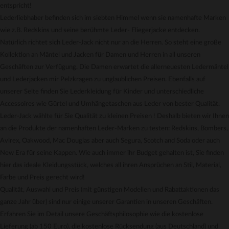
entspricht!
Lederliebhaber befinden sich im siebten Himmel wenn sie namenhafte Marken
wie z.B. Redskins und seine berühmte Leder- Fliegerjacke entdecken.
Natürlich richtet sich Leder-Jack nicht nur an die Herren. So steht eine große
Kollektion an Mäntel und Jacken für Damen und Herren in all unseren
Geschäften zur Verfügung. Die Damen erwartet die allerneuesten Ledermäntel
und Lederjacken mir Pelzkragen zu unglaublichen Preisen. Ebenfalls auf
unserer Seite finden Sie Lederkleidung für Kinder und unterschiedliche
Accessoires wie Gürtel und Umhängetaschen aus Leder von bester Qualität.
Leder-Jack wählte für Sie Qualität zu kleinen Preisen ! Deshalb bieten wir Ihnen
an die Produkte der namenhaften Leder-Marken zu testen: Redskins, Bombers,
Avirex, Oakwood, Mac Douglas aber auch Segura, Scotch and Soda oder auch
New Era für seine Kappen. Wie auch immer ihr Budget gehalten ist, Sie finden
hier das ideale Kleidungsstück, welches all ihren Ansprüchen an Stil, Material,
Farbe und Preis gerecht wird!
Qualität, Auswahl und Preis (mit günstigen Modellen und Rabattaktionen das
ganze Jahr über) sind nur einige unserer Garantien in unseren Geschäften.
Erfahren Sie im Detail unsere Geschäftsphilosophie wie die kostenlose
Lieferung (ab 150 Euro), die kostenlose Rücksendung (aus Deutschland) und