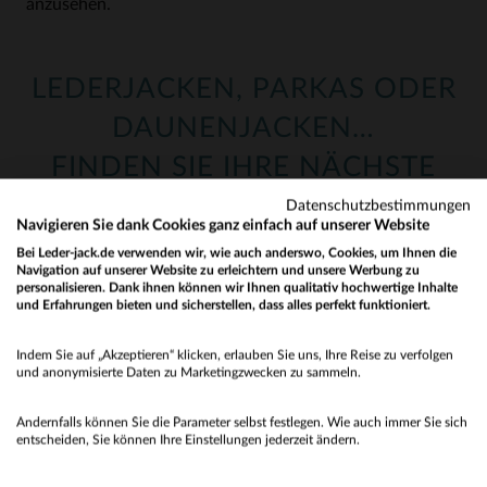
anzusehen.
LEDERJACKEN, PARKAS ODER
DAUNENJACKEN…
FINDEN SIE IHRE NÄCHSTE
JACKE BEI LEDER-JACK.DE!
Datenschutzbestimmungen
Navigieren Sie dank Cookies ganz einfach auf unserer Website
Bei Leder-jack.de verwenden wir, wie auch anderswo, Cookies, um Ihnen die
Egal ob Sie Mann oder Frau sind, bei uns finden Sie
Navigation auf unserer Website zu erleichtern und unsere Werbung zu
personalisieren. Dank ihnen können wir Ihnen qualitativ hochwertige Inhalte
garantiert die Jacke oder den Mantel, die Sie brauchen!
und Erfahrungen bieten und sicherstellen, dass alles perfekt funktioniert.
Nachdem Sie oben Ihre Rubrik ausgewählt haben, haben
Would you like to be redirected to our English site?
Sie Zugriff auf unseren Katalog: über 1000 Lederjacken
Indem Sie auf „Akzeptieren“ klicken, erlauben Sie uns, Ihre Reise zu verfolgen
No
und fast noch einmal so viele in unserer Textilrubrik!
und anonymisierte Daten zu Marketingzwecken zu sammeln.
Lassen Sie sich von den neuesten Neuheiten unter
Yes
unseren Perfectos, unseren Bomberjacken oder sogar
Andernfalls können Sie die Parameter selbst festlegen. Wie auch immer Sie sich
entscheiden, Sie können Ihre Einstellungen jederzeit ändern.
von unseren Klassikern verführen!