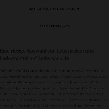
Meine Sendung nachverfolgen
Umtausch & Widerruf
RATSCHLÄGE LEDER-JACK.DE
Häufige Fragen
Kostenlose Lieferung
Lederpflege
Kundenservice kontaktieren
Material-Guide
ÜBER LEDER-JACK
Größentabelle
Entdecken Sie Leder-Jack
AGB
Jobs & Karriere
Eine riesige Auswahl von Lederjacken und
Zahlungsmethoden
Ledermäntel auf Leder-jack.de
Garantiepack
*Rabatte und Angebote
Auf Leder-Jack DEM Onlineshop für Lederkleidung, finden Sie eine äußerst
Datenschutz
große Auswahl von Marken - Lederkleidung: Mäntel, Jacken sowie Hosen, aber
Verwaltung von Cookies
auch Kleider, Röcke und Accessoires. Lassen Sie sich durch unsere Online-
Impressum
Boutique führen um ihre Kleidungsstück zu finden das perfekt zu Ihnen passt!
Finden Sie tausende Artikel der Damen- und Herrenmode der Marken Pepe
Jeans, New Era, Redskins, Schott, Eleven Paris... Egal welchen Kleidungsstil Sie
bevorzugen, hier finden Sie DAS Kleidungsstück dass all ihren Erwartungen