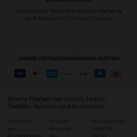
KUNDENSERVICE
Unsere Berater stehen Ihnen gerne zur Verfügung
contact@leder-jack.de
per E-Mail
UNSERE VERTRAUENSWÜRDIGEN PARTNER
Unsere Marken von Jacken, Jacken,
Textilien, Schuhen und Accessoires
29th October
Avi Leather
Classic Legend Motors
G
3gm
Aéro-design
Cockpit Usa
G
Aeronautica Militare
Buco
Cuir-city
G