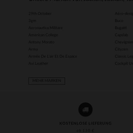
29th October
Aéro-desi
3gm
Buco
Aeronautica Militare
Bugatti
American College
Capslab
Antony Morato
Chevignon
Arma
Cityzen
Armée De L'air Et De Espace
Classic L
Avi Leather
Cockpit U
MEHR MARKEN
KOSTENLOSE LIEFERUNG
ab 150 €