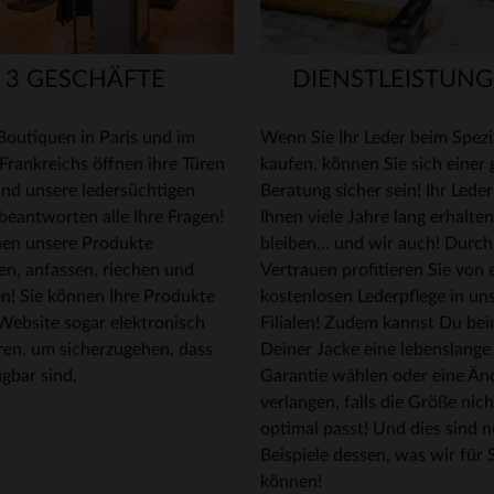
3 GESCHÄFTE
DIENSTLEISTUN
Boutiquen in Paris und im
Wenn Sie Ihr Leder beim Spezi
Frankreichs öffnen ihre Türen
kaufen, können Sie sich einer
und unsere ledersüchtigen
Beratung sicher sein! Ihr Lede
beantworten alle Ihre Fragen!
Ihnen viele Jahre lang erhalten
nen unsere Produkte
bleiben... und wir auch! Durch
en, anfassen, riechen und
Vertrauen profitieren Sie von 
n! Sie können Ihre Produkte
kostenlosen Lederpflege in un
Website sogar elektronisch
Filialen! Zudem kannst Du be
ren, um sicherzugehen, dass
Deiner Jacke eine lebenslange
ügbar sind.
Garantie wählen oder eine Än
verlangen, falls die Größe nich
optimal passt! Und dies sind n
Beispiele dessen, was wir für 
können!