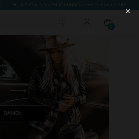
n)
MEHR ALS 9 VON 10 KUNDEN
empfehlen die Site
0
DAMEN