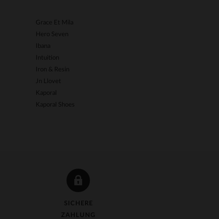
Grace Et Mila
Kome's Road
Hero Seven
Korintage
Ibana
La Petite étoil
Intuition
Last Rebels
Iron & Resin
Le Formier
Jn Llovet
Le Temps Des 
Kaporal
Les Tropezienn
Kaporal Shoes
Levinsky
SICHERE
ZAHLUNG