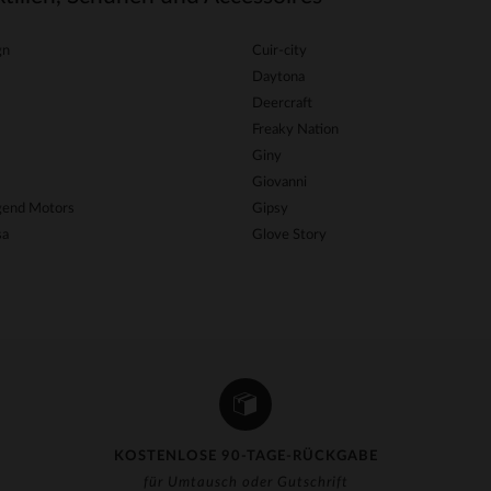
gn
Cuir-city
Daytona
Deercraft
Freaky Nation
Giny
Giovanni
egend Motors
Gipsy
sa
Glove Story
KOSTENLOSE 90-TAGE-RÜCKGABE
für Umtausch oder Gutschrift