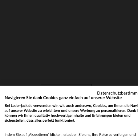
Bitte
, um dieses Video an
AKZEPTIERE COOKIES
Datenschutzbestim
Navigieren Sie dank Cookies ganz einfach auf unserer Website
Bei Leder-jack.de verwenden wir, wie auch anderswo, Cookies, um Ihnen die Navi
auf unserer Website zu erleichtern und unsere Werbung zu personalisieren. Dank 
LEDERJACKEN, PARKAS 
können wir Ihnen qualitativ hochwertige Inhalte und Erfahrungen bieten und
sicherstellen, dass alles perfekt funktioniert.
FINDEN SIE IHRE NÄCHSTE
Indem Sie auf „Akzeptieren“ klicken, erlauben Sie uns, Ihre Reise zu verfolgen und