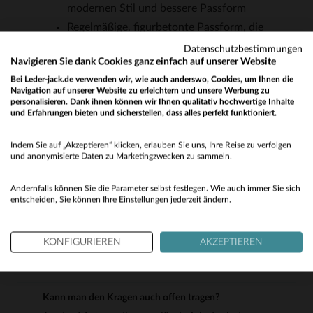
modernen Stil und bessere Passform
Regelmäßige, figurbetonte Passform, die
sowohl lässig als auch elegant wirkt
Datenschutzbestimmungen
Navigieren Sie dank Cookies ganz einfach auf unserer Website
Ideal für die Übergangsjahreszeiten und
Bei Leder-jack.de verwenden wir, wie auch anderswo, Cookies, um Ihnen die
vielseitig kombinierbar
Navigation auf unserer Website zu erleichtern und unsere Werbung zu
personalisieren. Dank ihnen können wir Ihnen qualitativ hochwertige Inhalte
und Erfahrungen bieten und sicherstellen, dass alles perfekt funktioniert.
Would you like to be redirected to our English site?
HÄUFIG GESTELLTE FRAGEN
Indem Sie auf „Akzeptieren“ klicken, erlauben Sie uns, Ihre Reise zu verfolgen
No
und anonymisierte Daten zu Marketingzwecken zu sammeln.
Wie dick ist das Leder dieses Blousons?
Yes
Andernfalls können Sie die Parameter selbst festlegen. Wie auch immer Sie sich
Das Leder ist ein feines und geschmeidiges
entscheiden, Sie können Ihre Einstellungen jederzeit ändern.
Lammleder, das durch . Es ist nicht besonders
dick, aber robust genug für den täglichen
KONFIGURIEREN
AKZEPTIEREN
Gebrauch in der Übergangszeit.
Kann man den Kragen auch offen tragen?