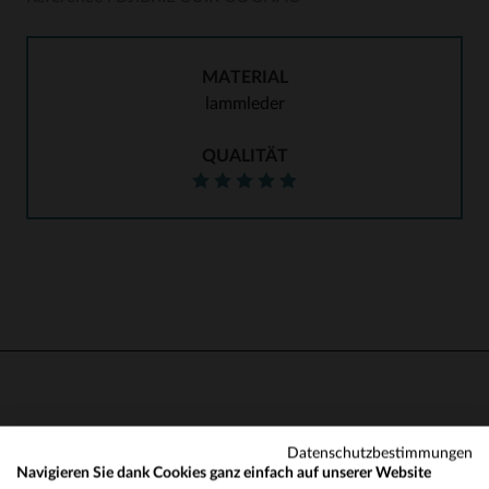
MATERIAL
lammleder
QUALITÄT
Datenschutzbestimmungen
Sie werden auch mögen…
Navigieren Sie dank Cookies ganz einfach auf unserer Website