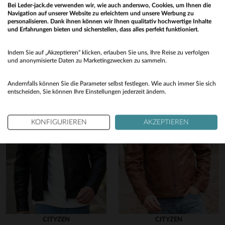
Bei Leder-jack.de verwenden wir, wie auch anderswo, Cookies, um Ihnen die
Navigation auf unserer Website zu erleichtern und unsere Werbung zu
Entdecken Sie diese ähnlichen Produkte, die für Sie ausgewählt
personalisieren. Dank ihnen können wir Ihnen qualitativ hochwertige Inhalte
wurden
und Erfahrungen bieten und sicherstellen, dass alles perfekt funktioniert.
Would you like to be redirected to our English site?
Indem Sie auf „Akzeptieren“ klicken, erlauben Sie uns, Ihre Reise zu verfolgen
No
und anonymisierte Daten zu Marketingzwecken zu sammeln.
Yes
Andernfalls können Sie die Parameter selbst festlegen. Wie auch immer Sie sich
entscheiden, Sie können Ihre Einstellungen jederzeit ändern.
KONFIGURIEREN
AKZEPTIEREN
CITYZEN
CITYZEN