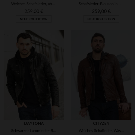
Weiches Schafsleder, abnehmbare Kapuze - ideal für jeden Anlass.
Schafsleder-Blouson in Cognac mit abnehmbarer Kapuze und Biker-Kragen.
259,00 €
259,00 €
NEUE KOLLEKTION
NEUE KOLLEKTION
DAYTONA
CITYZEN
Schwarzer Lammleder-Blouson glänzend slimfit mit abnehmbarer Kapuze.
Weiches Schafleder, Waschoptik, abnehmbare Kapuze - zeitloser Stil.