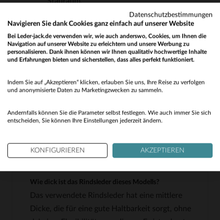
Stauraum.
Regelmäßige Passform, die eine bequeme
Datenschutzbestimmungen
Navigieren Sie dank Cookies ganz einfach auf unserer Website
Bewegungsfreiheit bietet und sich leicht
Bei Leder-jack.de verwenden wir, wie auch anderswo, Cookies, um Ihnen die
kombinieren lässt.
Navigation auf unserer Website zu erleichtern und unsere Werbung zu
personalisieren. Dank ihnen können wir Ihnen qualitativ hochwertige Inhalte
Mineralisch gegerbtes Leder, das für eine
und Erfahrungen bieten und sicherstellen, dass alles perfekt funktioniert.
Would you like to be redirected to our English site?
natürliche Haltbarkeit und eine weiche Haptik
sorgt.
Indem Sie auf „Akzeptieren“ klicken, erlauben Sie uns, Ihre Reise zu verfolgen
No
und anonymisierte Daten zu Marketingzwecken zu sammeln.
Zeitloses Design, das sowohl im Alltag als auch
bei besonderen Anlässen getragen werden
Yes
Andernfalls können Sie die Parameter selbst festlegen. Wie auch immer Sie sich
kann.
entscheiden, Sie können Ihre Einstellungen jederzeit ändern.
KONFIGURIEREN
AKZEPTIEREN
HÄUFIG GESTELLTE FRAGEN
Wie dick ist das Rindsleder dieses Modells?
Das verwendete Rindsleder hat eine mittlere
Dicke, die für eine gute Haltbarkeit sorgt, ohne