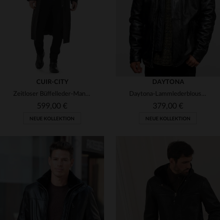
3XL
3XL
5XL
CUIR-CITY
DAYTONA
Zeitloser Büffelleder-Mantel mit abnehmbarer Kapuze - made in France.
Daytona-Lammlederblouson: weich, warm und perfekt für den Herbst.
599,00 €
379,00 €
NEUE KOLLEKTION
NEUE KOLLEKTION
VERFÜGBARE GRÖSSEN
VERFÜGBARE GRÖSSEN
M
L
XL
2XL
3XL
XL
2XL
3XL
5XL