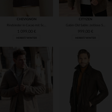
CHEVIGNON
CITYZEN
Rindsleder in Cacao mit Schaffellkragen - warm, robust und stilvoll.
Gabin Old Sable: zeitlose Schafslederjacke mit Fellfutter von Cityzen.
1 099,00 €
999,00 €
HERBST/WINTER
HERBST/WINTER
VERFÜGBARE GRÖSSEN
VERFÜGBARE GRÖSSEN
L
XL
56
60