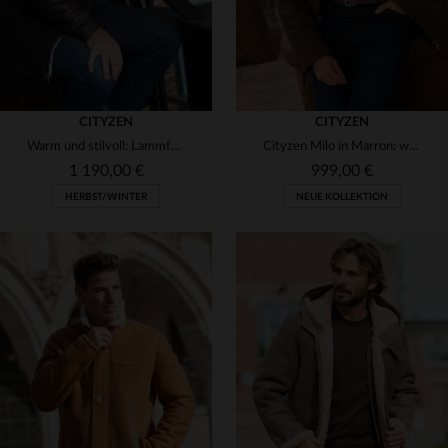
CITYZEN
CITYZEN
Warm und stilvoll: Lammfellmantel in zeitlosem Whiskybraun.
Cityzen Milo in Marron: weiches Veloursleder für Herbst und Winter.
1 190,00 €
999,00 €
HERBST/WINTER
NEUE KOLLEKTION
VERFÜGBARE GRÖSSEN
48
50
52
54
56
VERFÜGBARE GRÖSSEN
50
52
54
56
58
58