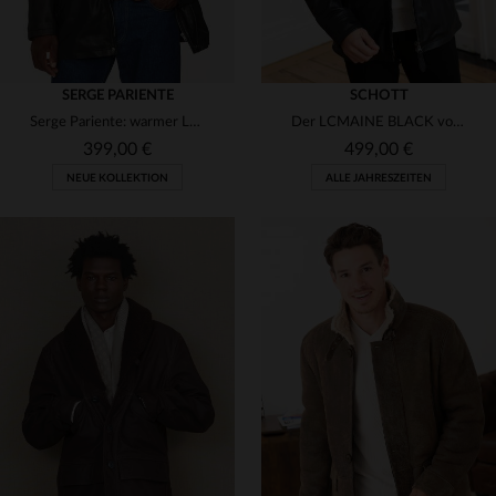
SERGE PARIENTE
SCHOTT
Serge Pariente: warmer Lammfell-Parka mit abnehmbarer Kapuze.
Der LCMAINE BLACK von Schott: Ein Rindslederblouson für jeden Anlass.
399,00 €
499,00 €
NEUE KOLLEKTION
ALLE JAHRESZEITEN
VERFÜGBARE GRÖSSEN
VERFÜGBARE GRÖSSEN
M
L
XL
M