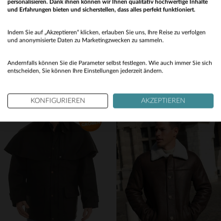
personalisieren. Dank ihnen können wir Ihnen qualitativ hochwertige Inhalte
und Erfahrungen bieten und sicherstellen, dass alles perfekt funktioniert.
Would you like to be redirected to our English site?
Indem Sie auf „Akzeptieren“ klicken, erlauben Sie uns, Ihre Reise zu verfolgen
No
und anonymisierte Daten zu Marketingzwecken zu sammeln.
DAYTONA
DAYTONA
Yes
Andernfalls können Sie die Parameter selbst festlegen. Wie auch immer Sie sich
Stilvolle Lammlederjacke von Daytona in warmem Zenith-Braun.
Mittellanger Schaflederblouson in Dunkelbraun – warm und robust.
entscheiden, Sie können Ihre Einstellungen jederzeit ändern.
379,00 €
399,00 €
NEUE KOLLEKTION
NEUE KOLLEKTION
KONFIGURIEREN
AKZEPTIEREN
VERFÜGBARE GRÖSSEN
VERFÜGBARE GRÖSSEN
S
M
S
M
L