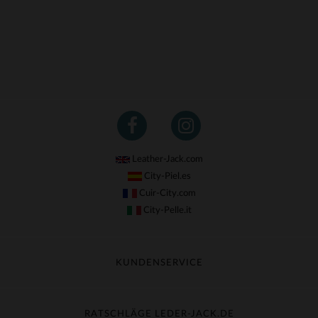
Leather-Jack.com
City-Piel.es
Cuir-City.com
City-Pelle.it
KUNDENSERVICE
Meine Sendung nachverfolgen
Umtausch & Widerruf
RATSCHLÄGE LEDER-JACK.DE