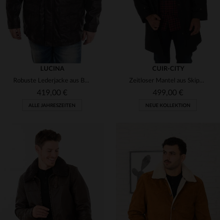
LUCINA
CUIR-CITY
Robuste Lederjacke aus Büffelleder mit Vintage-Look und vielseitigem Stil.
Zeitloser Mantel aus Skipper-Buffelleder mit abnehmbarer Kapuze.
419,00 €
499,00 €
ALLE JAHRESZEITEN
NEUE KOLLEKTION
VERFÜGBARE GRÖSSEN
VERFÜGBARE GRÖSSEN
3XL
M
L
XL
2XL