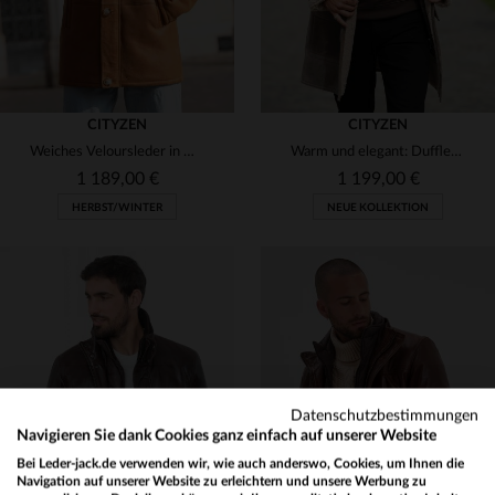
CITYZEN
CITYZEN
Weiches Veloursleder in Whiskyfarbe - ideal für Herbst und Winter.
Warm und elegant: Dufflecoat aus umgekehrtem Lammfell in Sandbeige.
1 189,00 €
1 199,00 €
HERBST/WINTER
NEUE KOLLEKTION
VERFÜGBARE GRÖSSEN
VERFÜGBARE GRÖSSEN
Datenschutzbestimmungen
48
50
52
54
56
48
52
54
56
Navigieren Sie dank Cookies ganz einfach auf unserer Website
Bei Leder-jack.de verwenden wir, wie auch anderswo, Cookies, um Ihnen die
Navigation auf unserer Website zu erleichtern und unsere Werbung zu