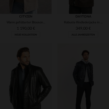
CITYZEN
DAYTONA
Warm gefütterter Blouson aus Schafsleder im vintage Sandton-Look.
Robuste Rindlederjacke in Timber-Braun - mi-lang und vielseitig.
1 190,00 €
349,00 €
NEUE KOLLEKTION
ALLE JAHRESZEITEN
VERFÜGBARE GRÖSSEN
VERFÜGBARE GRÖSSEN
50
56
S