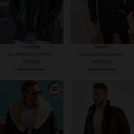
CITYZEN
SCHOTT
Der NEW BRUNO NOIR: feines Lammleder, regular Fit, zeitloser Stil.
Schotts Schafsleder-Mantel mit Kapuze - warm und wintertauglich.
599,00 €
999,00 €
NEUE KOLLEKTION
NEUE KOLLEKTION
VERFÜGBARE GRÖSSEN
50
52
54
56
58
VERFÜGBARE GRÖSSEN
60
M
L
XL
2XL