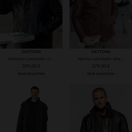
(1)
3XL
4XL
S
M
L
XL
2XL
DAYTONA
DAYTONA
Schwarzes Lammleder, regular Fit - der zeitlose Herrenblouson.
Weiches Lammleder, abnehmbarer Kragen - ideal für Stadt und Fahrt.
399,00 €
379,00 €
NEUE KOLLEKTION
NEUE KOLLEKTION
VERFÜGBARE GRÖSSEN
VERFÜGBARE GRÖSSEN
S
M
L
XL
2XL
S
M
L
XL
2XL