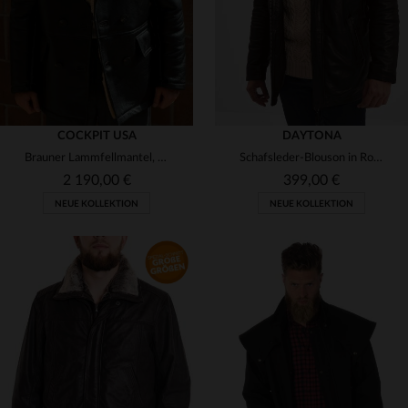
COCKPIT USA
DAYTONA
Brauner Lammfellmantel, hergestellt in den USA
Schafsleder-Blouson in Rotbraun - robust, zeitlos und vielseitig.
2 190,00 €
399,00 €
NEUE KOLLEKTION
NEUE KOLLEKTION
VERFÜGBARE GRÖSSEN
VERFÜGBARE GRÖSSEN
S
M
L
XL
2XL
S
M
L
2XL