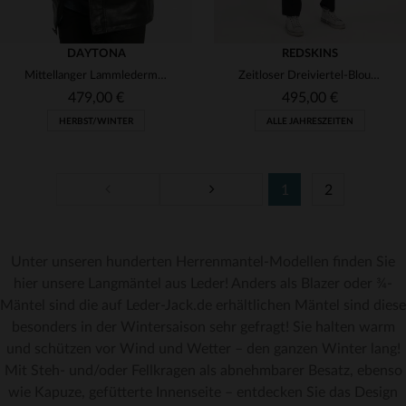
DAYTONA
REDSKINS
Mittellanger Lammledermantel - klassisch, elegant und praktisch.
Zeitloser Dreiviertel-Blouson aus glänzendem Lammleder von Redskins.
479,00 €
495,00 €
HERBST/WINTER
ALLE JAHRESZEITEN
1
2
Unter unseren hunderten Herrenmantel-Modellen finden Sie
VERFÜGBARE GRÖSSEN
VERFÜGBARE GRÖSSEN
hier unsere Langmäntel aus Leder! Anders als Blazer oder ¾-
Mäntel sind die auf Leder-Jack.de erhältlichen Mäntel sind diese
S
M
besonders in der Wintersaison sehr gefragt! Sie halten warm
und schützen vor Wind und Wetter – den ganzen Winter lang!
Mit Steh- und/oder Fellkragen als abnehmbarer Besatz, ebenso
wie Kapuze, gefütterte Innenseite – entdecken Sie das Design