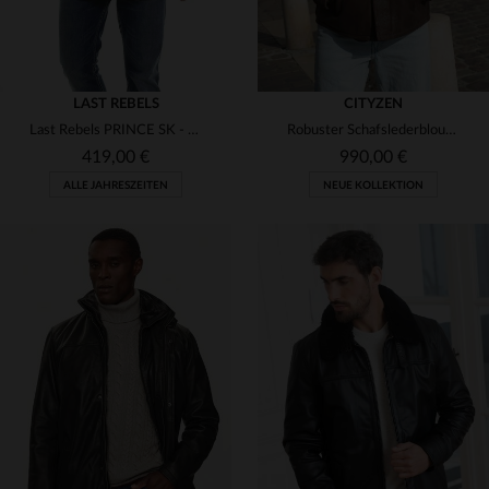
LAST REBELS
CITYZEN
Last Rebels PRINCE SK - robuster Ledermantel mit australischem Flair
Robuster Schafslederblouson im Vintage-Look, warm und stilvoll.
419,00 €
990,00 €
ALLE JAHRESZEITEN
NEUE KOLLEKTION
VERFÜGBARE GRÖSSEN
VERFÜGBARE GRÖSSEN
M
2XL
48
52
54
56
58