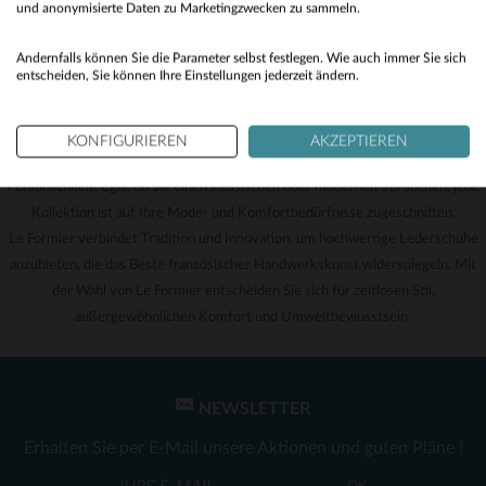
No
und anonymisierte Daten zu Marketingzwecken zu sammeln.
dass in jeder Produktionsphase die Umwelt respektiert wird. Die verwendeten
Yes
Materialien werden aufgrund ihrer Haltbarkeit und minimalen Auswirkungen
Andernfalls können Sie die Parameter selbst festlegen. Wie auch immer Sie sich
entscheiden, Sie können Ihre Einstellungen jederzeit ändern.
auf das Ökosystem ausgewählt.
Ein Stil für jede Persönlichkeit
KONFIGURIEREN
AKZEPTIEREN
Le Formier ist nicht nur eine Schuhmarke, es ist ein Spiegelbild Ihrer
Persönlichkeit. Egal, ob Sie einen klassischen oder modernen Stil suchen, jede
Kollektion ist auf Ihre Mode- und Komfortbedürfnisse zugeschnitten.
Le Formier verbindet Tradition und Innovation, um hochwertige Lederschuhe
anzubieten, die das Beste französischer Handwerkskunst widerspiegeln. Mit
der Wahl von Le Formier entscheiden Sie sich für zeitlosen Stil,
außergewöhnlichen Komfort und Umweltbewusstsein.
NEWSLETTER
Erhalten Sie per E-Mail unsere Aktionen und guten Pläne !