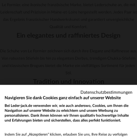
41
42
Le Formier, eine ikonische französische Marke, bietet Lederschuhe an, die mit
Leidenschaft und Präzision in Maine-et-Loire hergestellt werden. Jedes Paar ist
das Ergebnis französischer Handwerkskunst und garantiert unvergleichliche
Qualität und Komfort.
Ein elegantes und raffiniertes Design
Die Schuhe von Le Formier zeichnen sich durch ihre Eleganz und Raffinesse aus.
Von robusten Stiefeln bis hin zu eleganten Derbys, trendigen Chukka-Stiefeln
und klassischen Brogues bietet die Marke ein vielfältiges Sortiment für jeden
Stil.
Tradition und Innovation
Datenschutzbestimmungen
Le Formier führt die Tradition des französischen Leders fort und übernimmt
Navigieren Sie dank Cookies ganz einfach auf unserer Website
gleichzeitig innovative Herstellungstechniken. Das Ergebnis sind Schuhe, die
Bei Leder-jack.de verwenden wir, wie auch anderswo, Cookies, um Ihnen die
Navigation auf unserer Website zu erleichtern und unsere Werbung zu
nicht nur schön anzusehen, sondern auch äußerst angenehm zu tragen sind.
personalisieren. Dank ihnen können wir Ihnen qualitativ hochwertige Inhalte
Nachhaltigkeit und Verantwortung
und Erfahrungen bieten und sicherstellen, dass alles perfekt funktioniert.
Would you like to be redirected to our English site?
Indem Sie auf „Akzeptieren“ klicken, erlauben Sie uns, Ihre Reise zu verfolgen
Die Marke ist einem umweltbewussten Ansatz verpflichtet und stellt sicher,