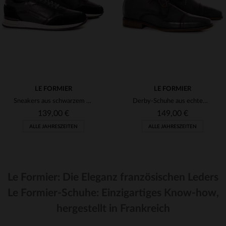
40
41
43
44
41
LE FORMIER
LE FORMIER
Sneakers aus schwarzem Leder made in france
Derby-Schuhe aus echtem Leder made in france
139,00 €
149,00 €
ALLE JAHRESZEITEN
ALLE JAHRESZEITEN
Le Formier: Die Eleganz französischen Leders
Le Formier-Schuhe: Einzigartiges Know-how,
VERFÜGBARE GRÖSSEN
hergestellt in Frankreich
VERFÜGBARE GRÖSSEN