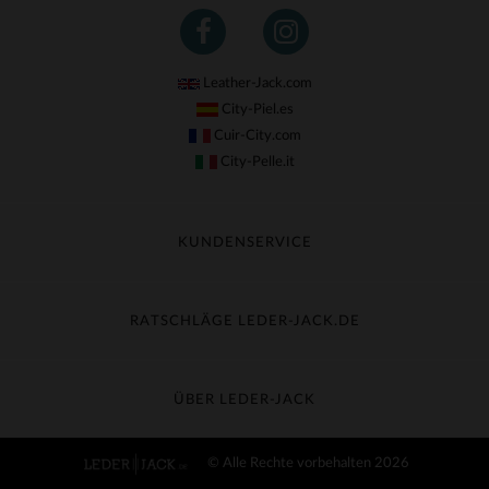
Leather-Jack.com
City-Piel.es
Cuir-City.com
City-Pelle.it
KUNDENSERVICE
Meine Sendung nachverfolgen
Umtausch & Widerruf
RATSCHLÄGE LEDER-JACK.DE
Häufige Fragen
Kostenlose Lieferung
Lederpflege
Kundenservice kontaktieren
Material-Guide
ÜBER LEDER-JACK
Größentabelle
Entdecken Sie Leder-Jack
© Alle Rechte vorbehalten 2026
AGB