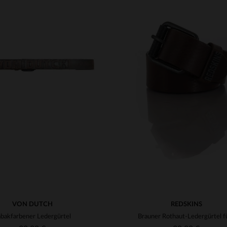
RFÜGBARE GRÖSSEN
VERFÜGBARE GRÖSSEN
90
95
100
90
95
100
VON DUTCH
REDSKINS
abakfarbener Ledergürtel