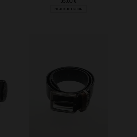
35,00 €
NEUE KOLLEKTION
VERFÜGBARE GRÖSSEN
90
95
100