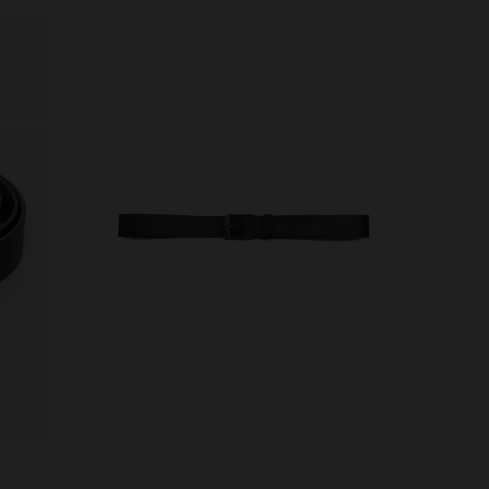
VERFÜGBARE GRÖSSEN
90
95
100