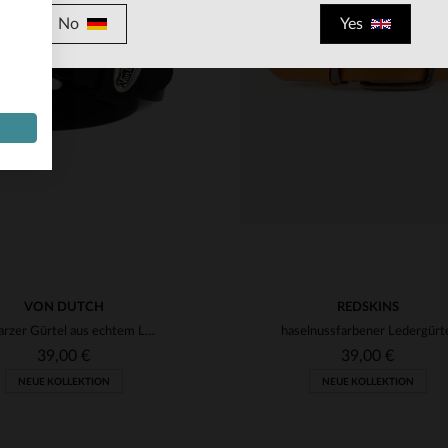
No
Yes
RFÜGBARE GRÖSSEN
VERFÜGBARE GRÖSSEN
90
95
100
90
95
VON DUTCH
REDSKINS
Schwarzer Gürtel aus echtem Leder
haselnussfarbener Ledergürt
39,00 €
39,00 €
NEUE KOLLEKTION
NEUE KOLLEKTION