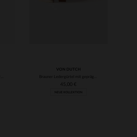
VON DUTCH
Marineblauer Gürtel aus vollnarbigem Leder
Brauner Ledergürtel mit geprägtem Von Dutch-Logo
45,00 €
NEUE KOLLEKTION