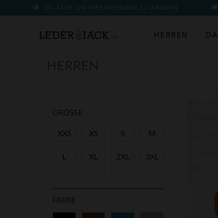
90 TAGE UM IHRE MEINUNG ZU ÄNDERN
HERREN
DA
HERREN
GRÖSSE
XXS
XS
S
M
L
XL
2XL
3XL
4XL
5XL
6XL
7XL
FARBE
8XL
9XL
11XL
28