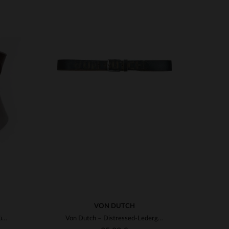
VERFÜGBARE GRÖSSEN
90
95
100
105
VON DUTCH
Brauner Rothaut-Ledergürtel für Männer
Von Dutch – Distressed-Ledergürtel