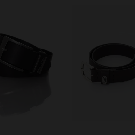
RFÜGBARE GRÖSSEN
VERFÜGBARE GRÖSSEN
90
95
100
90
95
100