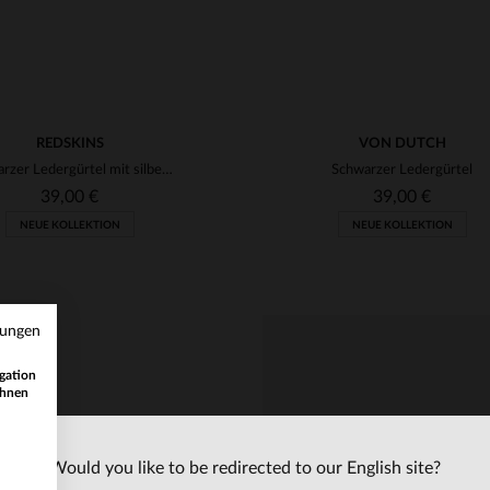
REDSKINS
VON DUTCH
Schwarzer Ledergürtel mit silberner Schnalle
Schwarzer Ledergürtel
39,00 €
39,00 €
NEUE KOLLEKTION
NEUE KOLLEKTION
mungen
gation
ihnen
Would you like to be redirected to our English site?