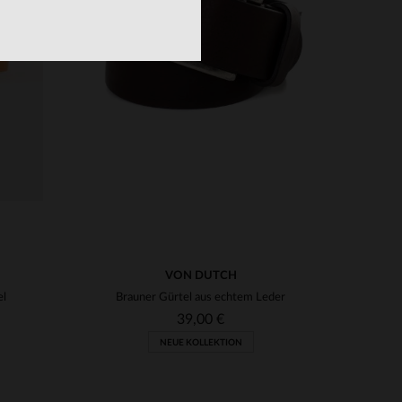
VERFÜGBARE GRÖSSEN
90
95
100
VON DUTCH
el
Brauner Gürtel aus echtem Leder
39,00 €
NEUE KOLLEKTION