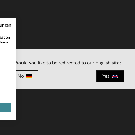
mungen
gation
ihnen
RFÜGBARE GRÖSSEN
3XL
8XL
9XL
11XL
Would you like to be redirected to our English site?
No
Yes