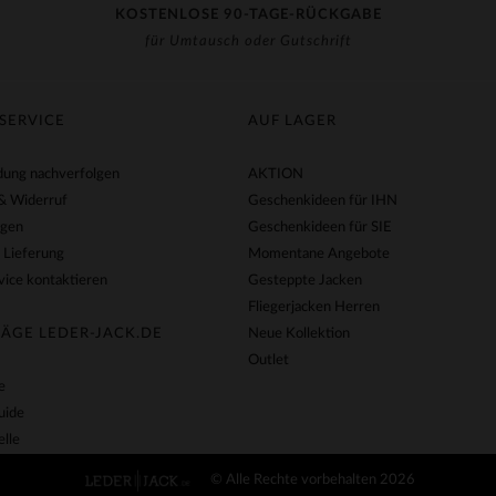
KOSTENLOSE 90-TAGE-RÜCKGABE
für Umtausch oder Gutschrift
SERVICE
AUF LAGER
ung nachverfolgen
AKTION
& Widerruf
Geschenkideen für IHN
agen
Geschenkideen für SIE
 Lieferung
Momentane Angebote
ice kontaktieren
Gesteppte Jacken
Fliegerjacken Herren
ÄGE LEDER-JACK.DE
Neue Kollektion
Outlet
e
uide
lle
© Alle Rechte vorbehalten 2026