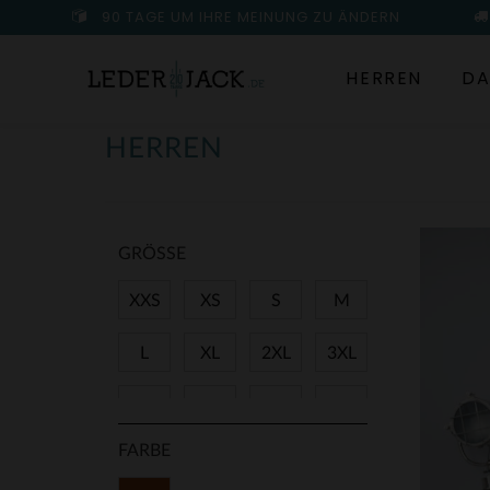
90 TAGE UM IHRE MEINUNG ZU ÄNDERN
HERREN
DA
HERREN
GRÖSSE
XXS
XS
S
M
L
XL
2XL
3XL
4XL
5XL
6XL
7XL
FARBE
8XL
9XL
11XL
28