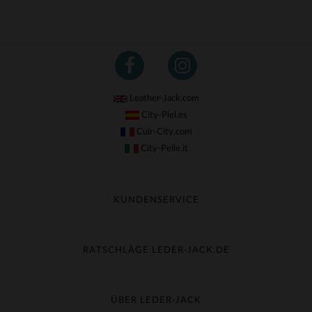
Leather-Jack.com
City-Piel.es
Cuir-City.com
City-Pelle.it
KUNDENSERVICE
Meine Sendung nachverfolgen
Umtausch & Widerruf
RATSCHLÄGE LEDER-JACK.DE
Häufige Fragen
Kostenlose Lieferung
Lederpflege
Kundenservice kontaktieren
Material-Guide
ÜBER LEDER-JACK