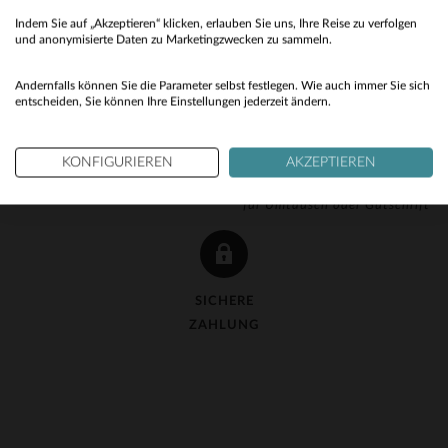
Indem Sie auf „Akzeptieren“ klicken, erlauben Sie uns, Ihre Reise zu verfolgen
No
und anonymisierte Daten zu Marketingzwecken zu sammeln.
Yes
Andernfalls können Sie die Parameter selbst festlegen. Wie auch immer Sie sich
entscheiden, Sie können Ihre Einstellungen jederzeit ändern.
KOSTENLOSE LIEFERUNG
KOSTENLOSE 90-TAGE-
KONFIGURIEREN
AKZEPTIEREN
ab 150 €
RÜCKGABE
für Umtausch oder Gutschrift
SICHERE
ZAHLUNG