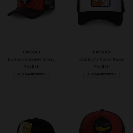
TU
TU
(23)
(84)
(300)
(22)
CAPSLAB
(2)
CAPSLAB
Bugs Bunny Looney Tunes-Kappe
DBZ Bulma Trucker Kappe
(154)
35,00 €
35,00 €
(2)
ALLE JAHRESZEITEN
ALLE JAHRESZEITEN
(4)
(3)
(2)
(16)
VERFÜGBARE GRÖSSEN
VERFÜGBARE GRÖSSEN
(13)