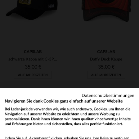
TU
TU
(11)
(4)
(1)
(11)
(4)
CAPSLAB
CAPSLAB
schwarze Kappe mit C-3PO aus STAR WARS
Daffy Duck Kappe
(4)
35,00 €
35,00 €
(9)
ALLE JAHRESZEITEN
ALLE JAHRESZEITEN
(12)
(27)
Datenschutzbestimmungen
Navigieren Sie dank Cookies ganz einfach auf unserer Website
(1)
Bei Leder-jack.de verwenden wir, wie auch anderswo, Cookies, um Ihnen die
Navigation auf unserer Website zu erleichtern und unsere Werbung zu
(25)
personalisieren. Dank ihnen können wir Ihnen qualitativ hochwertige Inhalte
und Erfahrungen bieten und sicherstellen, dass alles perfekt funktioniert.
VERFÜGBARE GRÖSSEN
VERFÜGBARE GRÖSSEN
(1)
Would you like to be redirected to our English site?
TU
TU
Indem Sie auf „Akzeptieren“ klicken, erlauben Sie uns, Ihre Reise zu verfolgen