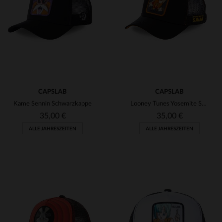
(98)
(81)
(7)
(4)
(6)
CAPSLAB
CAPSLAB
(8)
Kame Sennin Schwarzkappe
Looney Tunes Yosemite Sam Mütze
(1)
(6)
35,00 €
35,00 €
ALLE JAHRESZEITEN
ALLE JAHRESZEITEN
(1)
(3)
(1)
(30)
(2)
VERFÜGBARE GRÖSSEN
VERFÜGBARE GRÖSSEN
(7)