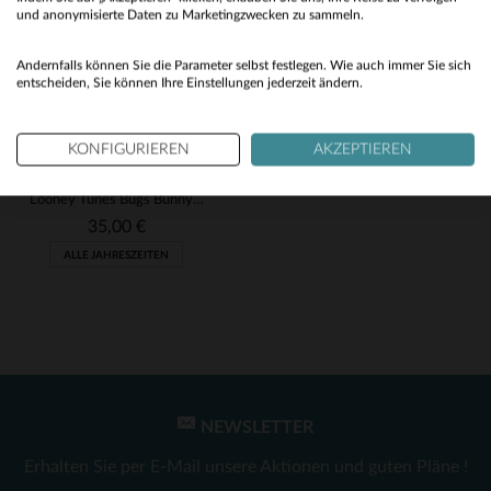
(3)
No
und anonymisierte Daten zu Marketingzwecken zu sammeln.
(14)
Yes
Andernfalls können Sie die Parameter selbst festlegen. Wie auch immer Sie sich
(5)
entscheiden, Sie können Ihre Einstellungen jederzeit ändern.
(4)
KONFIGURIEREN
AKZEPTIEREN
(16)
CAPSLAB
(368)
Looney Tunes Bugs Bunny Mütze
35,00 €
(3)
ALLE JAHRESZEITEN
(325)
(62)
(1)
(7)
NEWSLETTER
VERFÜGBARE GRÖSSEN
(16)
Erhalten Sie per E-Mail unsere Aktionen und guten Pläne !
(1)
TU