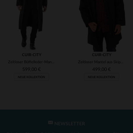
(97)
(81)
(2)
(4)
(2)
CUIR-CITY
CUIR-CITY
(8)
Zeitloser Büffelleder-Mantel mit abnehmbarer Kapuze - made in France.
Zeitloser Mantel aus Skipper-Buffelleder mit abnehmbarer Kapuze.
(2)
(6)
599,00 €
499,00 €
NEUE KOLLEKTION
NEUE KOLLEKTION
(1)
(2)
(3)
(2)
(1)
(30)
(2)
(2)
NEWSLETTER
VERFÜGBARE GRÖSSEN
VERFÜGBARE GRÖSSEN
(7)