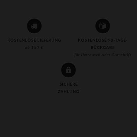
(11)
(4)
(1)
(10)
KOSTENLOSE LIEFERUNG
KOSTENLOSE 90-TAGE-
ab 150 €
RÜCKGABE
(4)
für Umtausch oder Gutschrift
(4)
(9)
(12)
SICHERE
ZAHLUNG
(27)
(1)
(25)
(1)