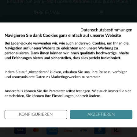
Erhalten Sie per E-Mail unsere Aktionen und guten Pläne !
M
L
XL
2XL
3XL
M
L
XL
2XL
(23)
OK
(84)
Datenschutzbestimmungen
(300)
Navigieren Sie dank Cookies ganz einfach auf unserer Website
(22)
Bei Leder-jack.de verwenden wir, wie auch anderswo, Cookies, um Ihnen die
Navigation auf unserer Website zu erleichtern und unsere Werbung zu
personalisieren. Dank ihnen können wir Ihnen qualitativ hochwertige Inhalte
(2)
KUNDENSERVICE
und Erfahrungen bieten und sicherstellen, dass alles perfekt funktioniert.
Would you like to be redirected to our English site?
(154)
Unsere Berater stehen Ihnen gerne zur Verfügung
Indem Sie auf „Akzeptieren“ klicken, erlauben Sie uns, Ihre Reise zu verfolgen
contact@leder-jack.de
per E-Mail
No
(2)
und anonymisierte Daten zu Marketingzwecken zu sammeln.
(4)
Yes
Andernfalls können Sie die Parameter selbst festlegen. Wie auch immer Sie sich
entscheiden, Sie können Ihre Einstellungen jederzeit ändern.
(3)
(2)
KONFIGURIEREN
AKZEPTIEREN
UNSERE VERTRAUENSWÜRDIGEN PARTNER
(16)
(13)