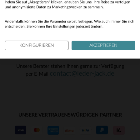
L
S
Indem Sie auf „Akzeptieren“ klicken, erlauben Sie uns, Ihre Reise zu verfolgen
(11)
No
und anonymisierte Daten zu Marketingzwecken zu sammeln.
OK
(4)
Yes
Andernfalls können Sie die Parameter selbst festlegen. Wie auch immer Sie sich
entscheiden, Sie können Ihre Einstellungen jederzeit ändern.
(1)
(10)
KONFIGURIEREN
AKZEPTIEREN
(4)
KUNDENSERVICE
(4)
Unsere Berater stehen Ihnen gerne zur Verfügung
contact@leder-jack.de
(9)
per E-Mail
(12)
(27)
(1)
UNSERE VERTRAUENSWÜRDIGEN PARTNER
(25)
(1)