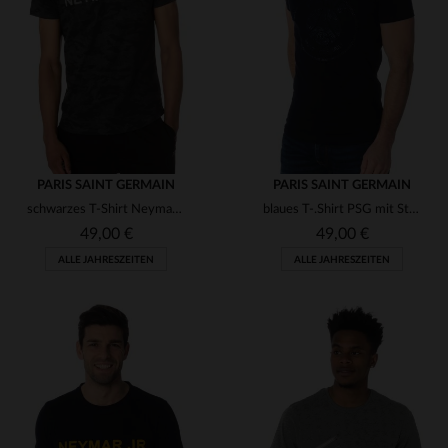
(97)
(81)
(4)
(4)
(3)
PARIS SAINT GERMAIN
PARIS SAINT GERMAIN
(8)
schwarzes T-Shirt Neymar Jr
blaues T-.Shirt PSG mit Strass
(1)
(4)
(6)
49,00 €
49,00 €
ALLE JAHRESZEITEN
ALLE JAHRESZEITEN
(1)
(3)
(1)
(30)
(2)
VERFÜGBARE GRÖSSEN
VERFÜGBARE GRÖSSEN
(7)