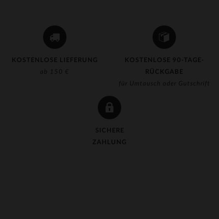
(3)
(14)
(5)
(4)
KOSTENLOSE LIEFERUNG
KOSTENLOSE 90-TAGE-
(16)
ab 150 €
RÜCKGABE
für Umtausch oder Gutschrift
(367)
(3)
(325)
SICHERE
(65)
ZAHLUNG
(1)
(7)
(15)
(1)