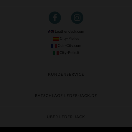
(6)
(4)
(108)
Leather-Jack.com
(1)
City-Piel.es
Cuir-City.com
(3)
City-Pelle.it
KUNDENSERVICE
Meine Sendung nachverfolgen
Umtausch & Widerruf
RATSCHLÄGE LEDER-JACK.DE
Häufige Fragen
Kostenlose Lieferung
Lederpflege
Kundenservice kontaktieren
Material-Guide
ÜBER LEDER-JACK
Größentabelle
Entdecken Sie Leder-Jack