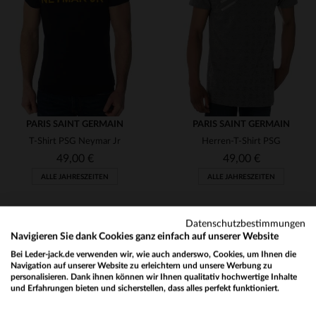
S
S
(23)
(84)
(300)
(22)
PARIS SAINT GERMAIN
(2)
PARIS SAINT GERMAIN
T-Shirt PSG Neymar Jr
Herren-T-Shirt PSG
(154)
49,00 €
49,00 €
(2)
ALLE JAHRESZEITEN
ALLE JAHRESZEITEN
(4)
Datenschutzbestimmungen
(3)
Navigieren Sie dank Cookies ganz einfach auf unserer Website
(2)
Bei Leder-jack.de verwenden wir, wie auch anderswo, Cookies, um Ihnen die
Navigation auf unserer Website zu erleichtern und unsere Werbung zu
(16)
personalisieren. Dank ihnen können wir Ihnen qualitativ hochwertige Inhalte
NEWSLETTER
und Erfahrungen bieten und sicherstellen, dass alles perfekt funktioniert.
VERFÜGBARE GRÖSSEN
VERFÜGBARE GRÖSSEN
Would you like to be redirected to our English site?
(13)
Erhalten Sie per E-Mail unsere Aktionen und guten Pläne !