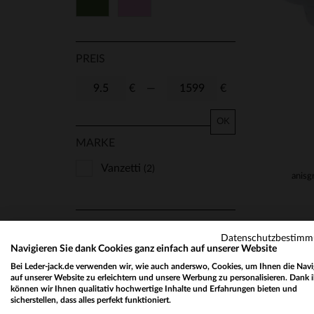
Grün
Rosa
42
44
46
48
50
52
60
70
PREIS
75
80
85
90
€
—
€
95
TU
S/M
T1
OK
MARKE
T2
T3
T4
T5
Vanzetti
(2)
6 1/2
7
7 1/2
37
39
41
MATERIAL
Datenschutzbestim
Navigieren Sie dank Cookies ganz einfach auf unserer Website
Dickes Leder
(2)
Bei Leder-jack.de verwenden wir, wie auch anderswo, Cookies, um Ihnen die Navi
auf unserer Website zu erleichtern und unsere Werbung zu personalisieren. Dank 
können wir Ihnen qualitativ hochwertige Inhalte und Erfahrungen bieten und
sicherstellen, dass alles perfekt funktioniert.
JAHRESZEIT