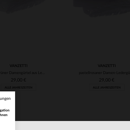
VANZETTI
VANZETTI
anisgrüner Damengürtel aus Leder
29,00 €
29,00 €
ALLE JAHRESZEITEN
ALLE JAHRESZEITEN
mungen
gation
ihnen