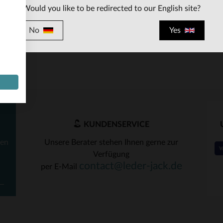
Would you like to be redirected to our English site?
No
Yes
RFÜGBARE GRÖSSEN
VERFÜGBARE GRÖSSEN
80
85
90
85
KUNDENSERVICE
ten
Unsere Berater stehen Ihnen gerne zur
Verfügung
contact@leder-jack.de
per E-Mail