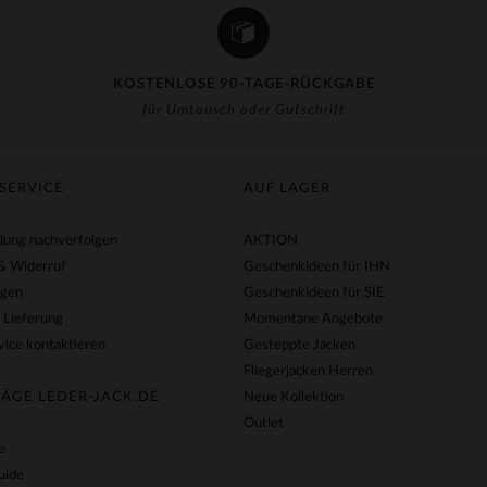
KOSTENLOSE 90-TAGE-RÜCKGABE
für Umtausch oder Gutschrift
SERVICE
AUF LAGER
ung nachverfolgen
AKTION
& Widerruf
Geschenkideen für IHN
agen
Geschenkideen für SIE
 Lieferung
Momentane Angebote
ice kontaktieren
Gesteppte Jacken
Fliegerjacken Herren
ÄGE LEDER-JACK.DE
Neue Kollektion
Outlet
e
uide