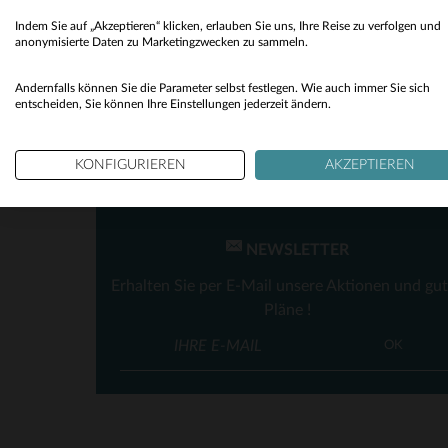
Indem Sie auf „Akzeptieren“ klicken, erlauben Sie uns, Ihre Reise zu verfolgen und
Alle Jahreszeiten
(2)
anonymisierte Daten zu Marketingzwecken zu sammeln.
Andernfalls können Sie die Parameter selbst festlegen. Wie auch immer Sie sich
entscheiden, Sie können Ihre Einstellungen jederzeit ändern.
VE
KONFIGURIEREN
AKZEPTIEREN
NEWSLETTER
Erhalten Sie per E-Mail unsere Aktionen und gu
Pläne !
OK