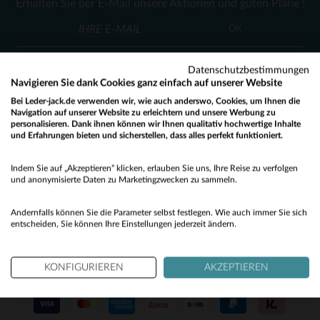
Erhalten Sie per E-Mail unsere Aktionen und guten Pläne !
L
XL
2XL
M
XL
(1)
OK
(4)
Datenschutzbestimmungen
(4)
Navigieren Sie dank Cookies ganz einfach auf unserer Website
(7)
Bei Leder-jack.de verwenden wir, wie auch anderswo, Cookies, um Ihnen die
Navigation auf unserer Website zu erleichtern und unsere Werbung zu
personalisieren. Dank ihnen können wir Ihnen qualitativ hochwertige Inhalte
(8)
KUNDENSERVICE
und Erfahrungen bieten und sicherstellen, dass alles perfekt funktioniert.
Would you like to be redirected to our English site?
(1)
Unsere Berater stehen Ihnen gerne zur Verfügung
Indem Sie auf „Akzeptieren“ klicken, erlauben Sie uns, Ihre Reise zu verfolgen
contact@leder-jack.de
per E-Mail
No
(98)
und anonymisierte Daten zu Marketingzwecken zu sammeln.
(7)
Yes
Andernfalls können Sie die Parameter selbst festlegen. Wie auch immer Sie sich
entscheiden, Sie können Ihre Einstellungen jederzeit ändern.
(1)
(8)
KONFIGURIEREN
AKZEPTIEREN
UNSERE VERTRAUENSWÜRDIGEN PARTNER
(10)
(4)