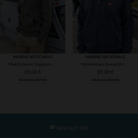
(7)
(1)
(2)
(1)
(2)
MARINE NATIONALE
MARINE NATIONALE
(4)
Khakifarbenes Kapuzensweatshirt aus Baumwolle mit Reißverschluss und gestickter Kokarde
Marineblaues Sweatshirt mit Kapuze und Reißverschluss und Kokardenstickerei
(1)
85,00 €
85,00 €
NEUE KOLLEKTION
NEUE KOLLEKTION
(1)
(138)
(49)
(2)
(2)
NEWSLETTER
VERFÜGBARE GRÖSSEN
VERFÜGBARE GRÖSSEN
(2)