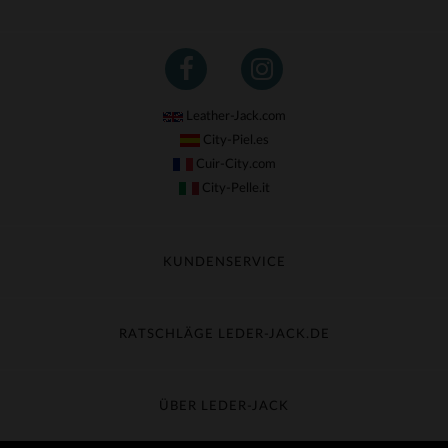
(31)
Leather-Jack.com
City-Piel.es
Cuir-City.com
City-Pelle.it
KUNDENSERVICE
Meine Sendung nachverfolgen
Umtausch & Widerruf
RATSCHLÄGE LEDER-JACK.DE
Häufige Fragen
Kostenlose Lieferung
Lederpflege
Kundenservice kontaktieren
Material-Guide
ÜBER LEDER-JACK
Größentabelle