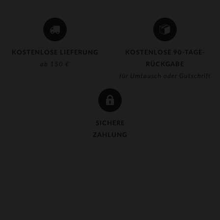
(1)
(2)
(3)
KOSTENLOSE LIEFERUNG
KOSTENLOSE 90-TAGE-
(192)
ab 150 €
RÜCKGABE
für Umtausch oder Gutschrift
(2)
(33)
(126)
SICHERE
(81)
ZAHLUNG
(35)
(1)
(8)
(1)