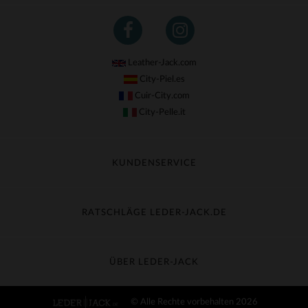
(31)
Leather-Jack.com
City-Piel.es
Cuir-City.com
City-Pelle.it
KUNDENSERVICE
Meine Sendung nachverfolgen
Umtausch & Widerruf
RATSCHLÄGE LEDER-JACK.DE
Häufige Fragen
Kostenlose Lieferung
Lederpflege
Kundenservice kontaktieren
Material-Guide
ÜBER LEDER-JACK
Größentabelle
Entdecken Sie Leder-Jack
© Alle Rechte vorbehalten 2026