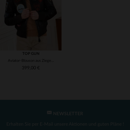
(7)
(1)
(1)
(1)
(1)
TOP GUN
(4)
Aviator-Blouson aus Ziegenleder: braun, slim, mit abnehmbarem Kragen.
(1)
(1)
399,00 €
(1)
(1)
(138)
(1)
(1)
(49)
(2)
(1)
NEWSLETTER
(2)
VERFÜGBARE GRÖSSEN
Erhalten Sie per E-Mail unsere Aktionen und guten Pläne !
(2)