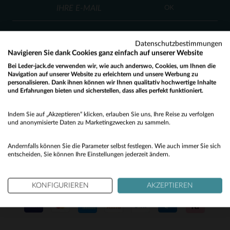
XL
2XL
OK
(1)
(4)
Datenschutzbestimmungen
Navigieren Sie dank Cookies ganz einfach auf unserer Website
(4)
Bei Leder-jack.de verwenden wir, wie auch anderswo, Cookies, um Ihnen die
(7)
Navigation auf unserer Website zu erleichtern und unsere Werbung zu
KUNDENSERVICE
personalisieren. Dank ihnen können wir Ihnen qualitativ hochwertige Inhalte
(8)
und Erfahrungen bieten und sicherstellen, dass alles perfekt funktioniert.
Would you like to be redirected to our English site?
Unsere Berater stehen Ihnen gerne zur Verfügung
(1)
contact@leder-jack.de
per E-Mail
Indem Sie auf „Akzeptieren“ klicken, erlauben Sie uns, Ihre Reise zu verfolgen
No
und anonymisierte Daten zu Marketingzwecken zu sammeln.
(98)
Yes
(7)
Andernfalls können Sie die Parameter selbst festlegen. Wie auch immer Sie sich
entscheiden, Sie können Ihre Einstellungen jederzeit ändern.
(1)
UNSERE VERTRAUENSWÜRDIGEN PARTNER
(8)
KONFIGURIEREN
AKZEPTIEREN
(10)
(4)