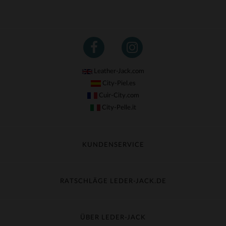
Leather-Jack.com
City-Piel.es
Cuir-City.com
City-Pelle.it
KUNDENSERVICE
Meine Sendung nachverfolgen
Umtausch & Widerruf
RATSCHLÄGE LEDER-JACK.DE
Häufige Fragen
Kostenlose Lieferung
Lederpflege
Kundenservice kontaktieren
Material-Guide
ÜBER LEDER-JACK