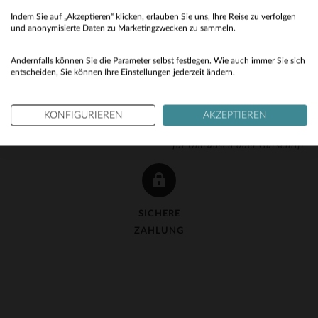
Indem Sie auf „Akzeptieren“ klicken, erlauben Sie uns, Ihre Reise zu verfolgen
No
und anonymisierte Daten zu Marketingzwecken zu sammeln.
Yes
Andernfalls können Sie die Parameter selbst festlegen. Wie auch immer Sie sich
entscheiden, Sie können Ihre Einstellungen jederzeit ändern.
KOSTENLOSE LIEFERUNG
KOSTENLOSE 90-TAGE-
KONFIGURIEREN
AKZEPTIEREN
ab 150 €
RÜCKGABE
für Umtausch oder Gutschrift
SICHERE
ZAHLUNG