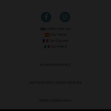
Leather-Jack.com
City-Piel.es
Cuir-City.com
City-Pelle.it
KUNDENSERVICE
Meine Sendung nachverfolgen
Umtausch & Widerruf
RATSCHLÄGE LEDER-JACK.DE
Häufige Fragen
Kostenlose Lieferung
Lederpflege
Kundenservice kontaktieren
Material-Guide
ÜBER LEDER-JACK
Größentabelle