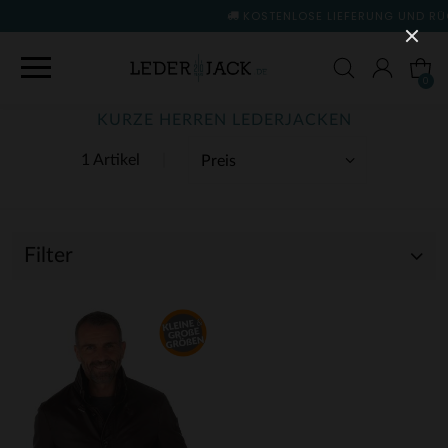
KOSTENLOSE LIEFERUNG UND RÜCKGABE
(siehe Bedi
0
KURZE HERREN LEDERJACKEN
1 Artikel
Filter