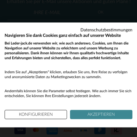
Erhalten Sie per E-Mail unsere Aktionen und guten Pläne !
68
(2)
OK
(134)
(1)
Datenschutzbestimmungen
Navigieren Sie dank Cookies ganz einfach auf unserer Website
(4)
Bei Leder-jack.de verwenden wir, wie auch anderswo, Cookies, um Ihnen die
Navigation auf unserer Website zu erleichtern und unsere Werbung zu
(1)
personalisieren. Dank ihnen können wir Ihnen qualitativ hochwertige Inhalte
KUNDENSERVICE
und Erfahrungen bieten und sicherstellen, dass alles perfekt funktioniert.
(2)
Would you like to be redirected to our English site?
Unsere Berater stehen Ihnen gerne zur Verfügung
Indem Sie auf „Akzeptieren“ klicken, erlauben Sie uns, Ihre Reise zu verfolgen
(7)
contact@leder-jack.de
per E-Mail
No
und anonymisierte Daten zu Marketingzwecken zu sammeln.
(1)
Yes
Andernfalls können Sie die Parameter selbst festlegen. Wie auch immer Sie sich
(3)
entscheiden, Sie können Ihre Einstellungen jederzeit ändern.
(1)
KONFIGURIEREN
AKZEPTIEREN
UNSERE VERTRAUENSWÜRDIGEN PARTNER
(27)
(1)