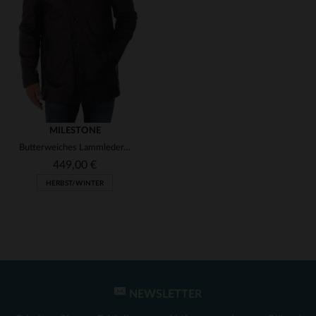
(3)
(18)
(1)
(3)
(1)
(5)
(1)
(3)
MILESTONE
Butterweiches Lammleder, abnehmbarer Kunstfellkragen - der KODY 29.
(1)
(1)
449,00 €
(1)
HERBST/WINTER
(1)
(1)
(15)
(79)
(157)
NEWSLETTER
VERFÜGBARE GRÖSSEN
(17)