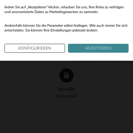
Indem Sie auf „Akzeptieren“ klicken, erlauben Sie uns, Ihre Reise zu verfolgen
No
und anonymisierte Daten zu Marketingzwecken zu sammeln.
Yes
Andernfalls können Sie die Parameter selbst festlegen. Wie auch immer Sie sich
entscheiden, Sie können Ihre Einstellungen jederzeit ändern.
KOSTENLOSE LIEFERUNG
KOSTENLOSE 90-TAGE-
KONFIGURIEREN
AKZEPTIEREN
ab 150 €
RÜCKGABE
für Umtausch oder Gutschrift
SICHERE
ZAHLUNG