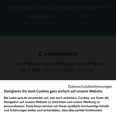
Erhalten Sie per E-Mail unsere Aktionen und guten Pläne !
OK
KUNDENSERVICE
Unsere Berater stehen Ihnen gerne zur Verfügung
contact@leder-jack.de
per E-Mail
Datenschutzbestimmungen
Navigieren Sie dank Cookies ganz einfach auf unserer Website
Bei Leder-jack.de verwenden wir, wie auch anderswo, Cookies, um Ihnen die
Navigation auf unserer Website zu erleichtern und unsere Werbung zu
UNSERE VERTRAUENSWÜRDIGEN PARTNER
personalisieren. Dank ihnen können wir Ihnen qualitativ hochwertige Inhalte
und Erfahrungen bieten und sicherstellen, dass alles perfekt funktioniert.
Would you like to be redirected to our English site?