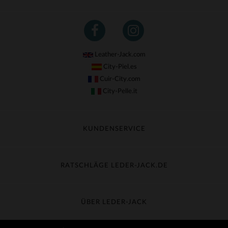
Leather-Jack.com
City-Piel.es
Cuir-City.com
City-Pelle.it
KUNDENSERVICE
Meine Sendung nachverfolgen
Umtausch & Widerruf
RATSCHLÄGE LEDER-JACK.DE
Häufige Fragen
Kostenlose Lieferung
Lederpflege
Kundenservice kontaktieren
Material-Guide
ÜBER LEDER-JACK
Größentabelle
Entdecken Sie Leder-Jack