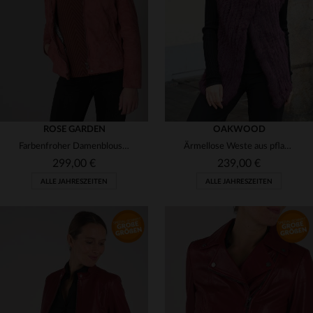
(1)
(3)
(1)
(1)
(3)
(2)
(1)
(2)
ROSE GARDEN
OAKWOOD
Farbenfroher Damenblouson aus Ziegenvelours in sanftem Mineralrot.
Ärmellose Weste aus pflaumenfarbenem Fell
(1)
(3)
299,00 €
239,00 €
(1)
ALLE JAHRESZEITEN
ALLE JAHRESZEITEN
(2)
(1)
(1)
(4)
VERFÜGBARE GRÖSSEN
VERFÜGBARE GRÖSSEN