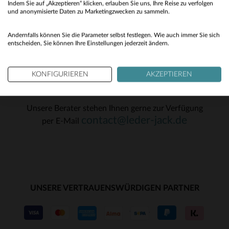
T1
T2
T3
T1
Indem Sie auf „Akzeptieren“ klicken, erlauben Sie uns, Ihre Reise zu verfolgen
No
und anonymisierte Daten zu Marketingzwecken zu sammeln.
OK
Yes
Andernfalls können Sie die Parameter selbst festlegen. Wie auch immer Sie sich
entscheiden, Sie können Ihre Einstellungen jederzeit ändern.
KONFIGURIEREN
AKZEPTIEREN
KUNDENSERVICE
Unsere Berater stehen Ihnen gerne zur Verfügung
contact@leder-jack.de
per E-Mail
UNSERE VERTRAUENSWÜRDIGEN PARTNER