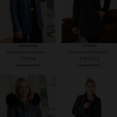
48
50
52
44
46
OAKWOOD
CITYZEN
Dunkelblauer Lammleder-Blazer von Oakwood - schlicht und elegant.
3/4-Jacke aus Merinolammleder in Marine - mit abnehmbarer Fuchskapuze.
279,00 €
1 590,00 €
ALLE JAHRESZEITEN
HERBST/WINTER
VERFÜGBARE GRÖSSEN
VERFÜGBARE GRÖSSEN