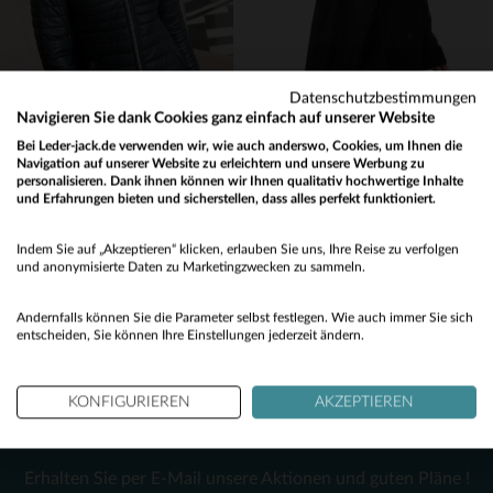
S
46
48
Datenschutzbestimmungen
Navigieren Sie dank Cookies ganz einfach auf unserer Website
Bei Leder-jack.de verwenden wir, wie auch anderswo, Cookies, um Ihnen die
Navigation auf unserer Website zu erleichtern und unsere Werbung zu
personalisieren. Dank ihnen können wir Ihnen qualitativ hochwertige Inhalte
OAKWOOD
29TH OCTOBER
und Erfahrungen bieten und sicherstellen, dass alles perfekt funktioniert.
Langer Schafsleder-Mantel in Petrol: matelassiert und warm.
Schafsvelours in Marine - weich, elegant und perfekt für kalte Tage.
Would you like to be redirected to our English site?
475,00 €
1 499,00 €
Indem Sie auf „Akzeptieren“ klicken, erlauben Sie uns, Ihre Reise zu verfolgen
No
und anonymisierte Daten zu Marketingzwecken zu sammeln.
HERBST/WINTER
HERBST/WINTER
Yes
Andernfalls können Sie die Parameter selbst festlegen. Wie auch immer Sie sich
entscheiden, Sie können Ihre Einstellungen jederzeit ändern.
KONFIGURIEREN
AKZEPTIEREN
NEWSLETTER
VERFÜGBARE GRÖSSEN
VERFÜGBARE GRÖSSEN
Erhalten Sie per E-Mail unsere Aktionen und guten Pläne !
L
38