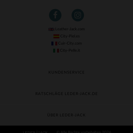
Leather-Jack.com
City-Piel.es
Cuir-City.com
City-Pelle.it
KUNDENSERVICE
Meine Sendung nachverfolgen
Umtausch & Widerruf
RATSCHLÄGE LEDER-JACK.DE
Häufige Fragen
Kostenlose Lieferung
Lederpflege
Kundenservice kontaktieren
Material-Guide
ÜBER LEDER-JACK
Größentabelle
Entdecken Sie Leder-Jack
© Alle Rechte vorbehalten 2026