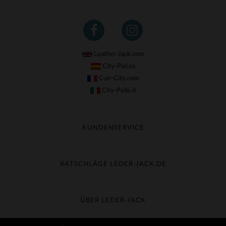
Leather-Jack.com
City-Piel.es
Cuir-City.com
City-Pelle.it
KUNDENSERVICE
Meine Sendung nachverfolgen
Umtausch & Widerruf
RATSCHLÄGE LEDER-JACK.DE
Häufige Fragen
Kostenlose Lieferung
Lederpflege
Kundenservice kontaktieren
Material-Guide
ÜBER LEDER-JACK
Größentabelle
Entdecken Sie Leder-Jack