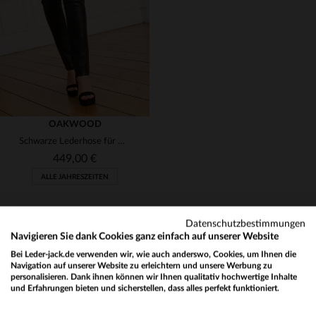
34
38
42
44
34
OAKWOOD
Schwarze Lederhose für Damen
449,00 €
ALLE JAHRESZEITEN
Datenschutzbestimmungen
Navigieren Sie dank Cookies ganz einfach auf unserer Website
Bei Leder-jack.de verwenden wir, wie auch anderswo, Cookies, um Ihnen die
Navigation auf unserer Website zu erleichtern und unsere Werbung zu
personalisieren. Dank ihnen können wir Ihnen qualitativ hochwertige Inhalte
NEWSLETTER
und Erfahrungen bieten und sicherstellen, dass alles perfekt funktioniert.
VERFÜGBARE GRÖSSEN
Would you like to be redirected to our English site?
Erhalten Sie per E-Mail unsere Aktionen und guten Pläne !