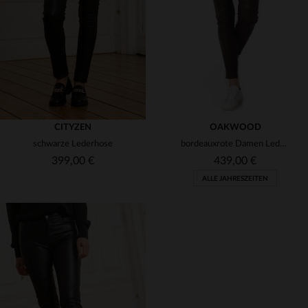
(1)
(2)
(3)
(1)
(3)
CITYZEN
OAKWOOD
schwarze Lederhose
bordeauxrote Damen Lederleggings
399,00 €
439,00 €
ALLE JAHRESZEITEN
VERFÜGBARE GRÖSSEN
VERFÜGBARE GRÖSSEN