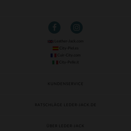
Leather-Jack.com
City-Piel.es
Cuir-City.com
City-Pelle.it
KUNDENSERVICE
Meine Sendung nachverfolgen
Umtausch & Widerruf
RATSCHLÄGE LEDER-JACK.DE
Häufige Fragen
Kostenlose Lieferung
Lederpflege
Kundenservice kontaktieren
Material-Guide
ÜBER LEDER-JACK