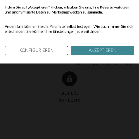
Indem Sie auf „Akzeptieren“ klicken, erlauben Sie uns, Ihre Reise zu verfolgen
No
und anonymisierte Daten zu Marketingzwecken zu sammeln.
Yes
Andernfalls können Sie die Parameter selbst festlegen. Wie auch immer Sie sich
entscheiden, Sie können Ihre Einstellungen jederzeit ändern.
KOSTENLOSE LIEFERUNG
KOSTENLOSE 90-TAGE-
KONFIGURIEREN
AKZEPTIEREN
ab 150 €
RÜCKGABE
für Umtausch oder Gutschrift
SICHERE
ZAHLUNG