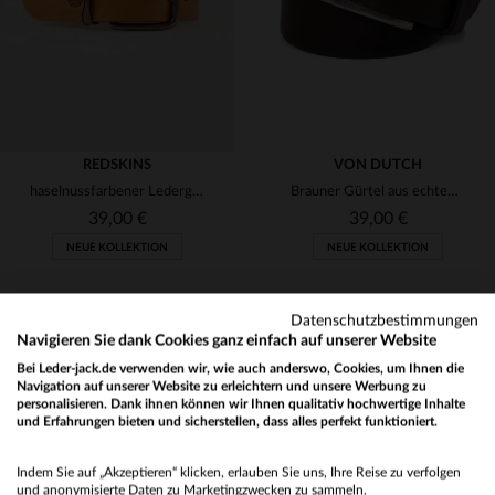
REDSKINS
VON DUTCH
haselnussfarbener Ledergürtel
Brauner Gürtel aus echtem Leder
39,00 €
39,00 €
NEUE KOLLEKTION
NEUE KOLLEKTION
Datenschutzbestimmungen
Navigieren Sie dank Cookies ganz einfach auf unserer Website
Bei Leder-jack.de verwenden wir, wie auch anderswo, Cookies, um Ihnen die
Navigation auf unserer Website zu erleichtern und unsere Werbung zu
personalisieren. Dank ihnen können wir Ihnen qualitativ hochwertige Inhalte
und Erfahrungen bieten und sicherstellen, dass alles perfekt funktioniert.
VERFÜGBARE GRÖSSEN
VERFÜGBARE GRÖSSEN
Would you like to be redirected to our English site?
90
95
100
90
95
100
Indem Sie auf „Akzeptieren“ klicken, erlauben Sie uns, Ihre Reise zu verfolgen
No
und anonymisierte Daten zu Marketingzwecken zu sammeln.