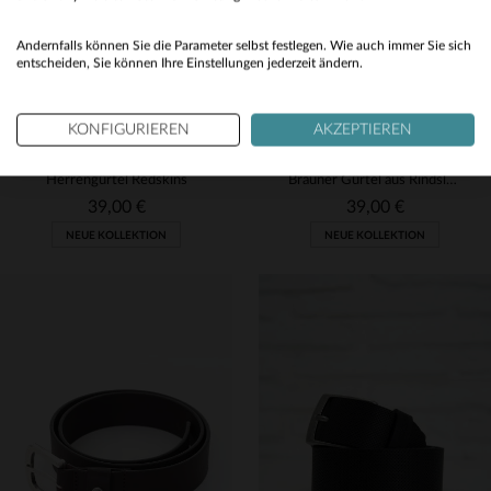
Yes
Andernfalls können Sie die Parameter selbst festlegen. Wie auch immer Sie sich
entscheiden, Sie können Ihre Einstellungen jederzeit ändern.
KONFIGURIEREN
AKZEPTIEREN
REDSKINS
REDSKINS
Herrengürtel Redskins
Brauner Gürtel aus Rindsleder
39,00 €
39,00 €
NEUE KOLLEKTION
NEUE KOLLEKTION
VERFÜGBARE GRÖSSEN
VERFÜGBARE GRÖSSEN
90
95
100
95
100