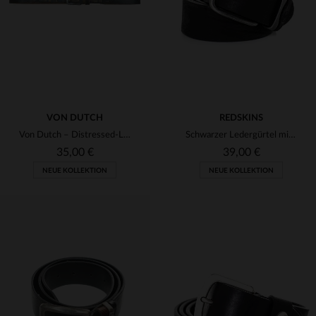
90
95
100
105
90
95
100
105
VON DUTCH
REDSKINS
Von Dutch – Distressed-Ledergürtel
Schwarzer Ledergürtel mit silberner Schnalle
35,00 €
39,00 €
NEUE KOLLEKTION
NEUE KOLLEKTION
VERFÜGBARE GRÖSSEN
VERFÜGBARE GRÖSSEN
90
95
100
90
95
100