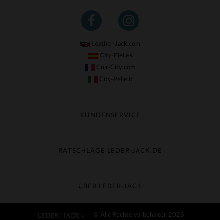
Leather-Jack.com
City-Piel.es
Cuir-City.com
City-Pelle.it
KUNDENSERVICE
Meine Sendung nachverfolgen
Umtausch & Widerruf
RATSCHLÄGE LEDER-JACK.DE
Häufige Fragen
Kostenlose Lieferung
Lederpflege
Kundenservice kontaktieren
Material-Guide
ÜBER LEDER-JACK
Größentabelle
Entdecken Sie Leder-Jack
© Alle Rechte vorbehalten 2026