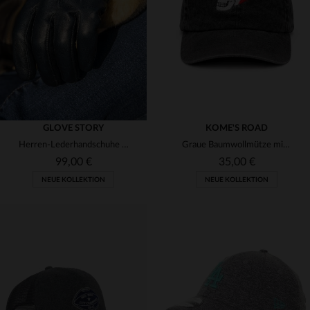
(1)
(2)
(1)
(1)
(6)
(7)
(1)
(1)
(1)
(3)
(1)
GLOVE STORY
KOME'S ROAD
Herren-Lederhandschuhe mit Seidenfutter und Touch-Funktion in Aluminiumfarbe
Graue Baumwollmütze mit gesticktem Flammenschädel.
(1)
99,00 €
35,00 €
(1)
NEUE KOLLEKTION
NEUE KOLLEKTION
VERFÜGBARE GRÖSSEN
VERFÜGBARE GRÖSSEN