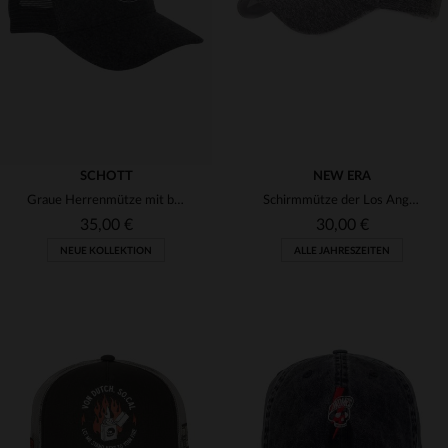
9
9 1/2
TU
SCHOTT
NEW ERA
Graue Herrenmütze mit blauem Rugbyball
Schirmmütze der Los Angeles Dodgers
35,00 €
30,00 €
NEUE KOLLEKTION
ALLE JAHRESZEITEN
VERFÜGBARE GRÖSSEN
VERFÜGBARE GRÖSSEN