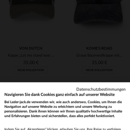
TU
TU
VON DUTCH
KOME'S ROAD
Kappe „Let me stand next to your fire”
Graue Baumwollkappe mit gesticktem Totenkopf-Logo
35,00 €
35,00 €
NEUE KOLLEKTION
NEUE KOLLEKTION
Datenschutzbestimmungen
Navigieren Sie dank Cookies ganz einfach auf unserer Website
Bei Leder-jack.de verwenden wir, wie auch anderswo, Cookies, um Ihnen die
Navigation auf unserer Website zu erleichtern und unsere Werbung zu
personalisieren. Dank ihnen können wir Ihnen qualitativ hochwertige Inhalte
und Erfahrungen bieten und sicherstellen, dass alles perfekt funktioniert.
VERFÜGBARE GRÖSSEN
VERFÜGBARE GRÖSSEN
Would you like to be redirected to our English site?
TU
TU
Indem Sie auf „Akzeptieren“ klicken, erlauben Sie uns, Ihre Reise zu verfolgen