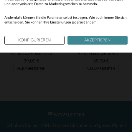
No
und anonymisierte Daten zu Marketingzwecken zu sammeln.
Yes
Andernfalls können Sie die Parameter selbst festlegen. Wie auch immer Sie sich
entscheiden, Sie können Ihre Einstellungen jederzeit ändern.
KONFIGURIEREN
AKZEPTIEREN
WARSON MOTORS
VANZETTI
Samtmütze Firestone 53
Herren-Ledergürtel VANZETTI
39,00 €
39,00 €
ALLE JAHRESZEITEN
ALLE JAHRESZEITEN
NEWSLETTER
VERFÜGBARE GRÖSSEN
VERFÜGBARE GRÖSSEN
Erhalten Sie per E-Mail unsere Aktionen und guten Pläne !
TU
90