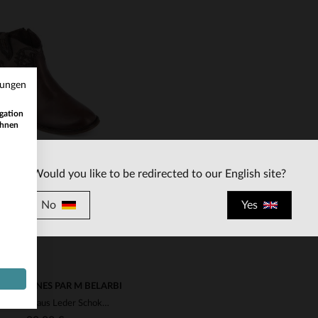
mungen
RFÜGBARE GRÖSSEN
VERFÜGBARE GRÖSSEN
gation
ihnen
36
36
Would you like to be redirected to our English site?
No
Yes
OPEZIENNES PAR M BELARBI
Damenschuhe aus Leder Schokolade für Frauen