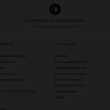
KOSTENLOSE 90-TAGE-RÜCKGABE
für Umtausch oder Gutschrift
SERVICE
AUF LAGER
ung nachverfolgen
AKTION
& Widerruf
Geschenkideen für IHN
agen
Geschenkideen für SIE
 Lieferung
Momentane Angebote
ice kontaktieren
Gesteppte Jacken
Fliegerjacken Herren
ÄGE LEDER-JACK.DE
Neue Kollektion
Outlet
e
uide