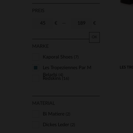
PREIS
€
—
€
OK
MARKE
Kaporal Shoes
(7)
Les Tropeziennes Par M
LES TR
Belarbi
(4)
Redskins
(16)
MATERIAL
Bi Matiere
(2)
Dickes Leder
(2)