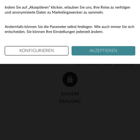
Indem Sie auf „Akzeptieren“ klicken, erlauben Sie uns, Ihre Reise zu verfolgen
No
und anonymisierte Daten zu Marketingzwecken zu sammeln.
Yes
Andernfalls können Sie die Parameter selbst festlegen. Wie auch immer Sie sich
entscheiden, Sie können Ihre Einstellungen jederzeit ändern.
KOSTENLOSE LIEFERUNG
KOSTENLOSE 90-TAGE-
KONFIGURIEREN
AKZEPTIEREN
ab 150 €
RÜCKGABE
für Umtausch oder Gutschrift
SICHERE
ZAHLUNG