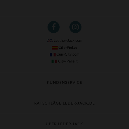
Leather-Jack.com
City-Piel.es
Cuir-City.com
City-Pelle.it
KUNDENSERVICE
Meine Sendung nachverfolgen
Umtausch & Widerruf
RATSCHLÄGE LEDER-JACK.DE
Häufige Fragen
Kostenlose Lieferung
Lederpflege
Kundenservice kontaktieren
Material-Guide
ÜBER LEDER-JACK