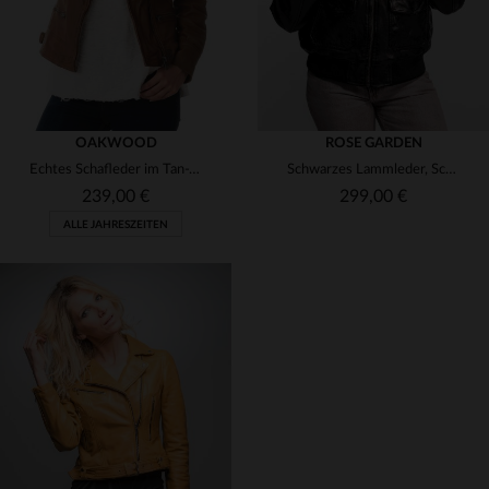
OAKWOOD
ROSE GARDEN
Echtes Schafleder im Tan-Ton: schlank, rockig und zeitlos elegant.
Schwarzes Lammleder, Schaffellkragen - der klassische Aviator-Blouson.
239,00 €
299,00 €
ALLE JAHRESZEITEN
VERFÜGBARE GRÖSSEN
VERFÜGBARE GRÖSSEN
L
XL
2XL
3XL
L
XL
2XL
3XL
4XL