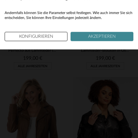
Yes
Andernfalls können Sie die Parameter selbst festlegen. Wie auch immer Sie sich
entscheiden, Sie können Ihre Einstellungen jederzeit ändern.
KONFIGURIEREN
AKZEPTIEREN
ROSE GARDEN
ROSE GARDEN
Perfecto aus Lammleder in Tan: slimfit, modern und mit Biker-Charme.
Lammleder-Blouson in Oliv: schmal, weich und perfekt tailliert.
199,00 €
199,00 €
ALLE JAHRESZEITEN
ALLE JAHRESZEITEN
VERFÜGBARE GRÖSSEN
VERFÜGBARE GRÖSSEN
XL
2XL
3XL
XL
2XL
3XL