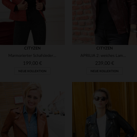
CITYZEN
CITYZEN
Marmorierter Schafslederblouson in Rot - slim und charaktervoll.
APRILIA 2: weiches Lammleder-Perfecto in Oxblood, gegerbt.
199,00 €
239,00 €
NEUE KOLLEKTION
NEUE KOLLEKTION
VERFÜGBARE GRÖSSEN
VERFÜGBARE GRÖSSEN
S
M
L
XL
2XL
S
M
L
XL
2XL
3XL
4XL
3XL
4XL