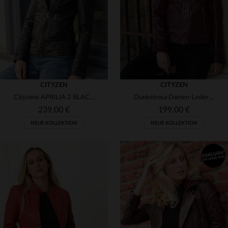
2XL
3XL
3XL
4XL
CITYZEN
CITYZEN
Cityzens APRILIA 2 BLACK - gegerbtes Schafsleder, Perfecto.
Dunkelrosa Damen-Lederjacke mit Bikerkragen
239,00 €
199,00 €
NEUE KOLLEKTION
NEUE KOLLEKTION
VERFÜGBARE GRÖSSEN
VERFÜGBARE GRÖSSEN
XS
S
M
L
XL
S
M
L
XL
2XL
2XL
3XL
4XL
3XL
4XL