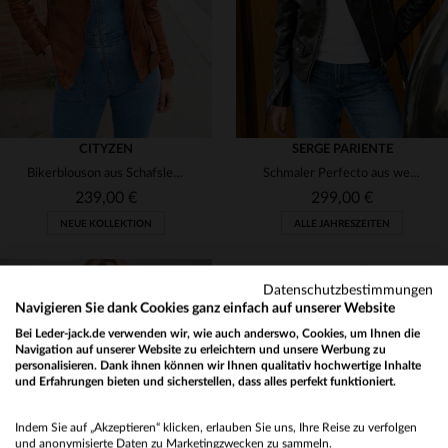
CITYZEN
SERGE PARIENTE
Bikerblouson aus Schafsleder in Cognac - lässig und zeitlos.
Schmaler Perfecto aus weichem Lammleder - rockig, feminin und lässig.
239,00 €
299,00 €
NEUE KOLLEKTION
ALLE JAHRESZEITEN
Datenschutzbestimmungen
Navigieren Sie dank Cookies ganz einfach auf unserer Website
Bei Leder-jack.de verwenden wir, wie auch anderswo, Cookies, um Ihnen die
VERFÜGBARE GRÖSSEN
VERFÜGBARE GRÖSSEN
Navigation auf unserer Website zu erleichtern und unsere Werbung zu
personalisieren. Dank ihnen können wir Ihnen qualitativ hochwertige Inhalte
S
M
L
XL
3XL
S
M
L
XL
2XL
und Erfahrungen bieten und sicherstellen, dass alles perfekt funktioniert.
Would you like to be redirected to our English site?
4XL
3XL
Indem Sie auf „Akzeptieren“ klicken, erlauben Sie uns, Ihre Reise zu verfolgen
No
und anonymisierte Daten zu Marketingzwecken zu sammeln.