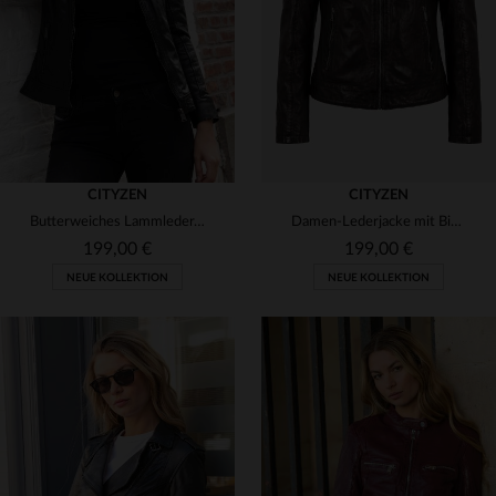
3XL
4XL
3XL
4XL
CITYZEN
CITYZEN
Butterweiches Lammleder, schmale Passform - zeitlos elegant.
Damen-Lederjacke mit Bikerkragen in Schokoladenbraun
199,00 €
199,00 €
NEUE KOLLEKTION
NEUE KOLLEKTION
VERFÜGBARE GRÖSSEN
VERFÜGBARE GRÖSSEN
XS
S
M
L
XL
S
M
L
XL
2XL