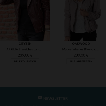
(1)
(1)
(2)
(1)
(1)
(2)
CITYZEN
OAKWOOD
APRILIA 2: weiches Lammleder-Perfecto in Oxblood, gegerbt.
Mauvefarbenes Biker-Jacket aus weichem Schafleder - slim und feminin.
(1)
239,00 €
239,00 €
NEUE KOLLEKTION
ALLE JAHRESZEITEN
(1)
(1)
(1)
(1)
(1)
(2)
(1)
VERFÜGBARE GRÖSSEN
(1)
S
M
L
XL
2XL
NEWSLETTER
VERFÜGBARE GRÖSSEN