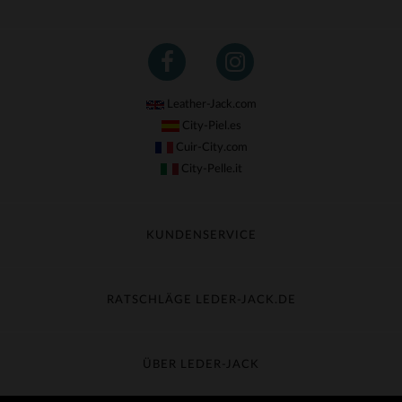
Leather-Jack.com
City-Piel.es
Cuir-City.com
City-Pelle.it
KUNDENSERVICE
Meine Sendung nachverfolgen
Umtausch & Widerruf
RATSCHLÄGE LEDER-JACK.DE
Häufige Fragen
Kostenlose Lieferung
Lederpflege
Kundenservice kontaktieren
Material-Guide
ÜBER LEDER-JACK
Größentabelle