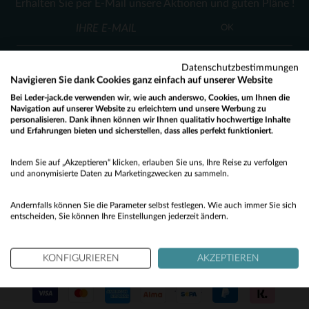
Erhalten Sie per E-Mail unsere Aktionen und guten Pläne !
3XL
4XL
XS
S
OK
Datenschutzbestimmungen
Navigieren Sie dank Cookies ganz einfach auf unserer Website
Bei Leder-jack.de verwenden wir, wie auch anderswo, Cookies, um Ihnen die
Navigation auf unserer Website zu erleichtern und unsere Werbung zu
personalisieren. Dank ihnen können wir Ihnen qualitativ hochwertige Inhalte
KUNDENSERVICE
und Erfahrungen bieten und sicherstellen, dass alles perfekt funktioniert.
Would you like to be redirected to our English site?
Unsere Berater stehen Ihnen gerne zur Verfügung
Indem Sie auf „Akzeptieren“ klicken, erlauben Sie uns, Ihre Reise zu verfolgen
contact@leder-jack.de
per E-Mail
No
und anonymisierte Daten zu Marketingzwecken zu sammeln.
Yes
Andernfalls können Sie die Parameter selbst festlegen. Wie auch immer Sie sich
entscheiden, Sie können Ihre Einstellungen jederzeit ändern.
KONFIGURIEREN
AKZEPTIEREN
UNSERE VERTRAUENSWÜRDIGEN PARTNER