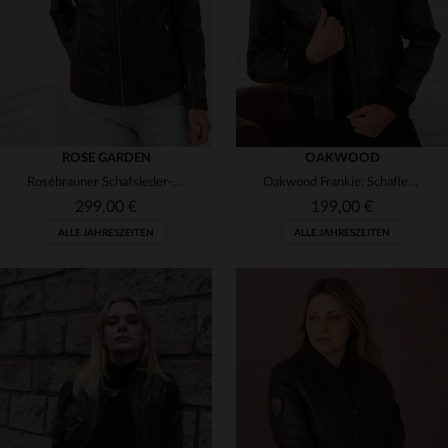
ROSE GARDEN
OAKWOOD
Rosébrauner Schafsleder-Blouson mit motard-Kragen und Reißverschluss.
Oakwood Frankie: Schafleder-Blouson in Vintage-Marron mit Kragen.
299,00 €
199,00 €
ALLE JAHRESZEITEN
ALLE JAHRESZEITEN
VERFÜGBARE GRÖSSEN
VERFÜGBARE GRÖSSEN
T3
T4
T5
L
XL