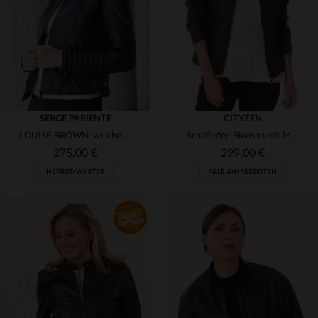
S
M
L
XL
M
L
XL
2XL
SERGE PARIENTE
CITYZEN
LOUISE BROWN: weiches Lammleder, patinierter Look von Serge Pariente.
Schafleder-Blouson mit Mao-Kragen - ideal für große Größen.
275,00 €
299,00 €
HERBST/WINTER
ALLE JAHRESZEITEN
VERFÜGBARE GRÖSSEN
VERFÜGBARE GRÖSSEN
L
2XL
38
46