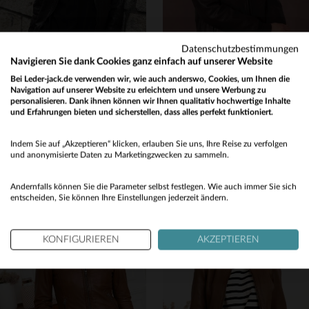
Datenschutzbestimmungen
Navigieren Sie dank Cookies ganz einfach auf unserer Website
Bei Leder-jack.de verwenden wir, wie auch anderswo, Cookies, um Ihnen die
Navigation auf unserer Website zu erleichtern und unsere Werbung zu
personalisieren. Dank ihnen können wir Ihnen qualitativ hochwertige Inhalte
ROSE GARDEN
PATROUILLE DE FRANCE
und Erfahrungen bieten und sicherstellen, dass alles perfekt funktioniert.
Lammleder in R-Brown, patiniert und slim - femininer Motorradblouson.
BAKER ALPHA BROWN: brauner Lammlederblouson von Redskins, slim fit.
Would you like to be redirected to our English site?
249,00 €
525,00 €
Indem Sie auf „Akzeptieren“ klicken, erlauben Sie uns, Ihre Reise zu verfolgen
No
und anonymisierte Daten zu Marketingzwecken zu sammeln.
ALLE JAHRESZEITEN
NEUE KOLLEKTION
Yes
Andernfalls können Sie die Parameter selbst festlegen. Wie auch immer Sie sich
entscheiden, Sie können Ihre Einstellungen jederzeit ändern.
KONFIGURIEREN
AKZEPTIEREN
VERFÜGBARE GRÖSSEN
VERFÜGBARE GRÖSSEN
2XL
M