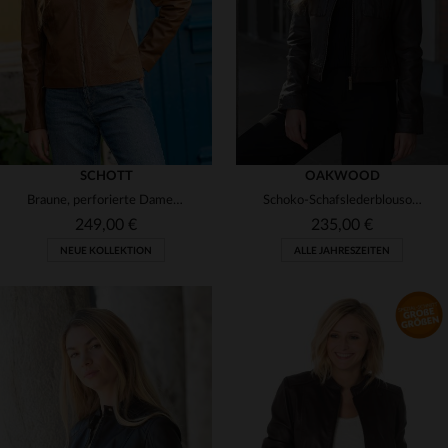
3XL
4XL
3XL
SCHOTT
OAKWOOD
Braune, perforierte Damenlederjacke mit Rundhalsausschnitt
Schoko-Schafslederblouson: leicht, tailliert und mit motard-Touch.
249,00 €
235,00 €
NEUE KOLLEKTION
ALLE JAHRESZEITEN
VERFÜGBARE GRÖSSEN
VERFÜGBARE GRÖSSEN