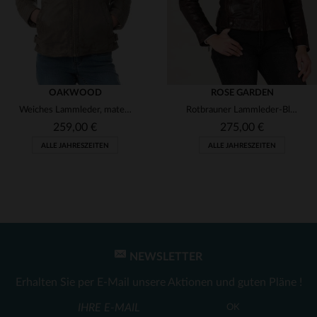
OAKWOOD
ROSE GARDEN
Weiches Lammleder, matelassierte Schultern - perfekt für jeden Tag.
Rotbrauner Lammleder-Blouson mit abnehmbarer Kapuze - Motorrad-Stil.
259,00 €
275,00 €
ALLE JAHRESZEITEN
ALLE JAHRESZEITEN
NEWSLETTER
VERFÜGBARE GRÖSSEN
VERFÜGBARE GRÖSSEN
Erhalten Sie per E-Mail unsere Aktionen und guten Pläne !
XS
XL
OK