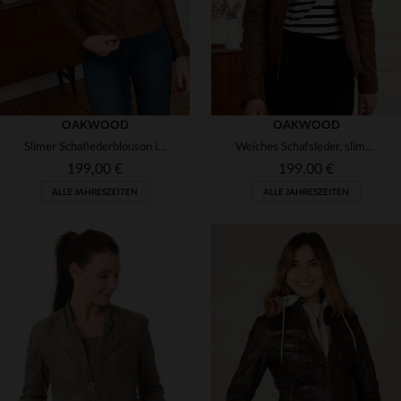
OAKWOOD
OAKWOOD
Slimer Schaflederblouson in Cognac - feminin und robust zugleich.
Weiches Schafsleder, slimfit: der Oakwood PARADIS für den Herbst.
199,00 €
199,00 €
ALLE JAHRESZEITEN
ALLE JAHRESZEITEN
VERFÜGBARE GRÖSSEN
VERFÜGBARE GRÖSSEN
XL
M