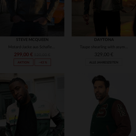
STEVE MCQUEEN
DAYTONA
Motard-Jacke aus Schafleder: GARY SHEEP CROWN Khaki mit McQueen-Touch.
Taupe shearling with asymmetric zip and fox fur-trimmed hood for winter elegance.
299,00 €
329,00 €
520,00 €
AKTION
−43 %
ALLE JAHRESZEITEN
VERFÜGBARE GRÖSSEN
VERFÜGBARE GRÖSSEN
4XL
2XL