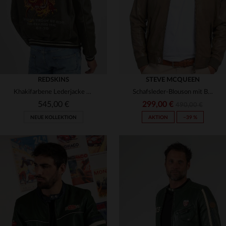
REDSKINS
STEVE MCQUEEN
Khakifarbene Lederjacke mit Hemdkragen und Drachenstickerei
Schafsleder-Blouson mit Biker-Kragen - Hommage an Steve McQueen.
545,00 €
299,00 €
490,00 €
NEUE KOLLEKTION
AKTION
−39 %
VERFÜGBARE GRÖSSEN
VERFÜGBARE GRÖSSEN
M
L
XL
S
3XL