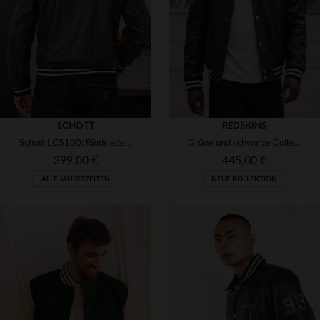
(2)
S
M
L
XL
2XL
S
M
L
XL
2XL
SCHOTT
REDSKINS
Schott LC5100: Rindsleder mit grün-weißen Streifen, lässig und robust.
Grüne und schwarze Collegejacke aus Leder mit Hemdkragen
399,00 €
445,00 €
ALLE JAHRESZEITEN
NEUE KOLLEKTION
VERFÜGBARE GRÖSSEN
VERFÜGBARE GRÖSSEN