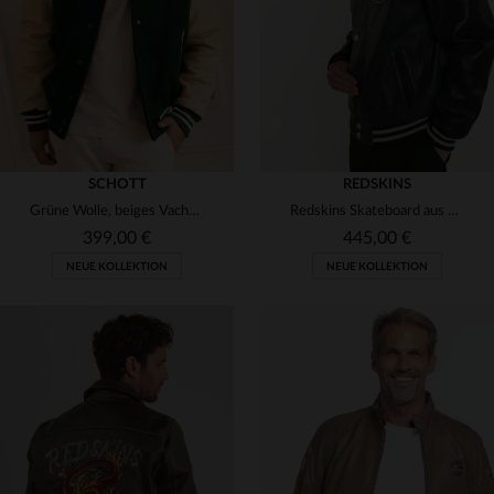
S
M
L
XL
L
XL
SCHOTT
REDSKINS
Grüne Wolle, beiges Vachette-Leder - der LC8705 von Schott.
Redskins Skateboard aus Rindsleder in Waldgrün - urban und lässig.
399,00 €
445,00 €
NEUE KOLLEKTION
NEUE KOLLEKTION
VERFÜGBARE GRÖSSEN
VERFÜGBARE GRÖSSEN
S
M
L
XL
2XL
L