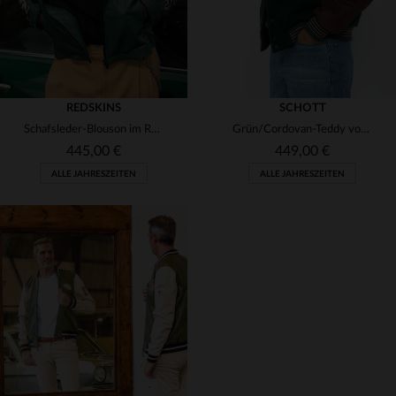
REDSKINS
SCHOTT
Schafsleder-Blouson im Racing-Stil - dynamisch, farbenfroh und modern.
Grün/Cordovan-Teddy von Schott: Rindsleder, Wollbündchen, klassisch.
445,00 €
449,00 €
ALLE JAHRESZEITEN
ALLE JAHRESZEITEN
VERFÜGBARE GRÖSSEN
VERFÜGBARE GRÖSSEN
XL
S