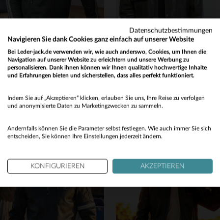
Datenschutzbestimmungen
Navigieren Sie dank Cookies ganz einfach auf unserer Website
Bei Leder-jack.de verwenden wir, wie auch anderswo, Cookies, um Ihnen die
Navigation auf unserer Website zu erleichtern und unsere Werbung zu
personalisieren. Dank ihnen können wir Ihnen qualitativ hochwertige Inhalte
24H LE MANS
STEVE MCQUEEN
und Erfahrungen bieten und sicherstellen, dass alles perfekt funktioniert.
Grüner Vintage-Lederblouson aus Lammleder - Motorsport-Flair pur.
Dunkles Khaki-Schafsleder, mittellang - ein Stil wie Steve McQueen.
Would you like to be redirected to our English site?
499,00 €
529,00 €
Indem Sie auf „Akzeptieren“ klicken, erlauben Sie uns, Ihre Reise zu verfolgen
No
und anonymisierte Daten zu Marketingzwecken zu sammeln.
ALLE JAHRESZEITEN
ALLE JAHRESZEITEN
Yes
Andernfalls können Sie die Parameter selbst festlegen. Wie auch immer Sie sich
entscheiden, Sie können Ihre Einstellungen jederzeit ändern.
KONFIGURIEREN
AKZEPTIEREN
VERFÜGBARE GRÖSSEN
VERFÜGBARE GRÖSSEN
2XL
3XL
XL
3XL