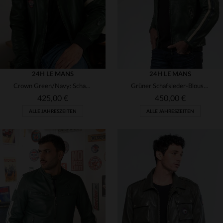
24H LE MANS
24H LE MANS
Crown Green/Navy: Schafsleder-Blouson mit Patchs und Rennsport-Touch.
Grüner Schafsleder-Blouson mit Motard-Kragen - Rennsport-Charme.
425,00 €
450,00 €
ALLE JAHRESZEITEN
ALLE JAHRESZEITEN
VERFÜGBARE GRÖSSEN
VERFÜGBARE GRÖSSEN
4XL
S
2XL