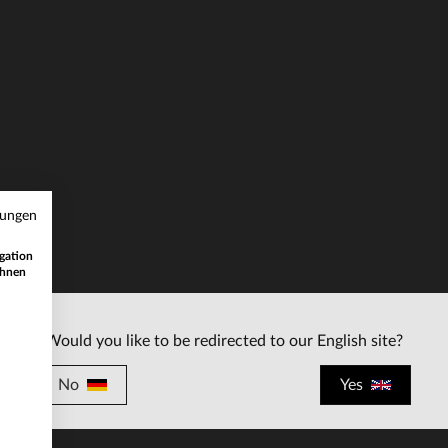
RFÜGBARE GRÖSSEN
VERFÜGBARE GRÖSSEN
M
L
XL
2XL
3XL
S
M
L
XL
2
mungen
gation
ihnen
Would you like to be redirected to our English site?
No
Yes