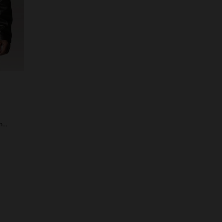
Der BRASCO LEGEND in Braun: echtes Schafleder, zeitloser Eleganz.