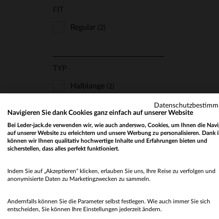
FIT
Regular
(2)
TYP
VE
Halblange
(2)
S
Datenschutzbestim
Navigieren Sie dank Cookies ganz einfach auf unserer Website
Bei Leder-jack.de verwenden wir, wie auch anderswo, Cookies, um Ihnen die Navi
STYLE
auf unserer Website zu erleichtern und unsere Werbung zu personalisieren. Dank 
können wir Ihnen qualitativ hochwertige Inhalte und Erfahrungen bieten und
Klassisch Und Zeitlos
(1)
sicherstellen, dass alles perfekt funktioniert.
Schick Und Klasse
(1)
Indem Sie auf „Akzeptieren“ klicken, erlauben Sie uns, Ihre Reise zu verfolgen und
anonymisierte Daten zu Marketingzwecken zu sammeln.
LEDER
Andernfalls können Sie die Parameter selbst festlegen. Wie auch immer Sie sich
entscheiden, Sie können Ihre Einstellungen jederzeit ändern.
Glänzende Optik
(1)