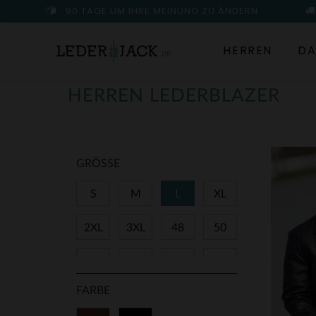
90 TAGE UM IHRE MEINUNG ZU ÄNDERN
HERREN
DA
HERREN LEDERBLAZER
GRÖSSE
S
M
L
XL
2XL
3XL
48
50
52
54
56
58
FARBE
60
62