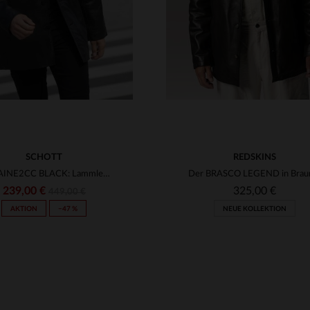
SCHOTT
REDSKINS
LCMAINE2CC BLACK: Lammlederblouson von Schott, warm und klassisch.
239,00 €
325,00 €
449,00 €
AKTION
−47 %
NEUE KOLLEKTION