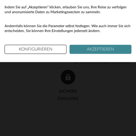
Indem Sie auf „Akzeptieren“ klicken, erlauben Sie uns, Ihre Reise zu verfolgen
No
und anonymisierte Daten zu Marketingzwecken zu sammeln.
Yes
Andernfalls können Sie die Parameter selbst festlegen. Wie auch immer Sie sich
entscheiden, Sie können Ihre Einstellungen jederzeit ändern.
KOSTENLOSE LIEFERUNG
KOSTENLOSE 90-TAGE-
KONFIGURIEREN
AKZEPTIEREN
ab 150 €
RÜCKGABE
für Umtausch oder Gutschrift
SICHERE
ZAHLUNG