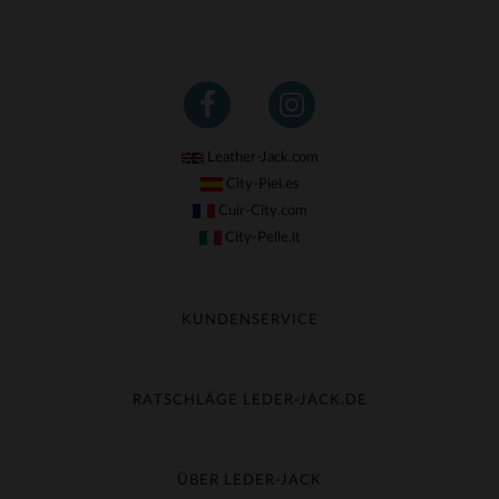
Leather-Jack.com
City-Piel.es
Cuir-City.com
City-Pelle.it
KUNDENSERVICE
Meine Sendung nachverfolgen
Umtausch & Widerruf
RATSCHLÄGE LEDER-JACK.DE
Häufige Fragen
Kostenlose Lieferung
Lederpflege
Kundenservice kontaktieren
Material-Guide
ÜBER LEDER-JACK