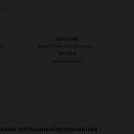
LE FORMIER
der
Derby-Schuhe aus echtem Leder made in france
149,00 €
ALLE JAHRESZEITEN
UNSERE VERTRAUENSWÜRDIGEN PARTNER