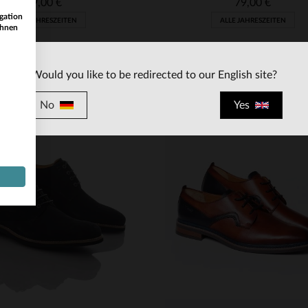
79,00 €
79,00 €
gation
ALLE JAHRESZEITEN
ALLE JAHRESZEITEN
ihnen
Would you like to be redirected to our English site?
No
Yes
RFÜGBARE GRÖSSEN
VERFÜGBARE GRÖSSEN
40
41