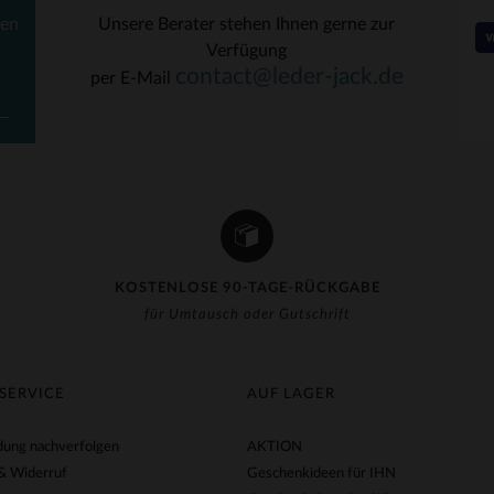
ten
Unsere Berater stehen Ihnen gerne zur
Verfügung
RFÜGBARE GRÖSSEN
VERFÜGBARE GRÖSSEN
contact@leder-jack.de
per E-Mail
40
42
KOSTENLOSE 90-TAGE-RÜCKGABE
für Umtausch oder Gutschrift
SERVICE
AUF LAGER
ung nachverfolgen
AKTION
& Widerruf
Geschenkideen für IHN