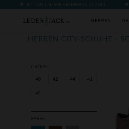
90 TAGE UM IHRE MEINUNG ZU ÄNDERN
HERREN
DA
HERREN CITY-SCHUHE - 
GRÖSSE
40
42
44
41
43
FARBE