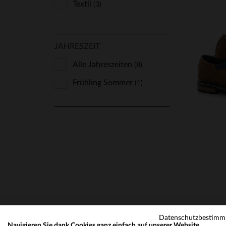
Textil
(3)
JAHRESZEIT
Alle Jahreszeiten
(8)
VE
Frühling Sommer
(1)
T
Datenschutzbestim
Navigieren Sie dank Cookies ganz einfach auf unserer Website