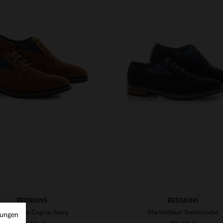
RFÜGBARE GRÖSSEN
VERFÜGBARE GRÖSSEN
40
41
43
44
40
44
REDSKINS
REDSKINS
extilschuhe Cognac Navy
Marineblaue Textilschuhe
mungen