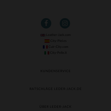
Leather-Jack.com
City-Piel.es
Cuir-City.com
City-Pelle.it
KUNDENSERVICE
Meine Sendung nachverfolgen
Umtausch & Widerruf
RATSCHLÄGE LEDER-JACK.DE
Häufige Fragen
Kostenlose Lieferung
Lederpflege
Kundenservice kontaktieren
Material-Guide
ÜBER LEDER-JACK