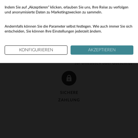
Indem Sie auf „Akzeptieren“ klicken, erlauben Sie uns, Ihre Reise zu verfolgen
No
und anonymisierte Daten zu Marketingzwecken zu sammeln.
Yes
Andernfalls können Sie die Parameter selbst festlegen. Wie auch immer Sie sich
entscheiden, Sie können Ihre Einstellungen jederzeit ändern.
KOSTENLOSE LIEFERUNG
KOSTENLOSE 90-TAGE-
KONFIGURIEREN
AKZEPTIEREN
ab 150 €
RÜCKGABE
für Umtausch oder Gutschrift
SICHERE
ZAHLUNG