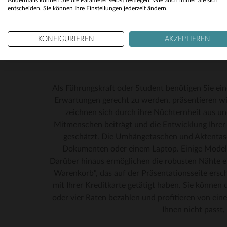
Andernfalls können Sie die Parameter selbst festlegen. Wie auch immer Sie sich
entscheiden, Sie können Ihre Einstellungen jederzeit ändern.
KONFIGURIEREN
AKZEPTIEREN
Als Führungskraft oder Student benötigen Sie ei
Erwartungen gerecht zu werden, präsentieren wir
zeichnen sich durch ihre Nüchternheit aus un
Mitmenschen beiträgt und die Entwicklung Ihrer K
geschätzt. Die Umhängetaschen und Aktentasc
Dokumenten oder einem Laptop. Einige Modell
Darüber hinaus ermöglichen die robusten Nähte ei
VE
Warenkorb“, das auf der Präsentationsseite ersch
mit Ihrer Kreditkarte getätigt haben. Sie können
oder vier Raten bezahlen und profitieren von eine
Ihnen nicht passt