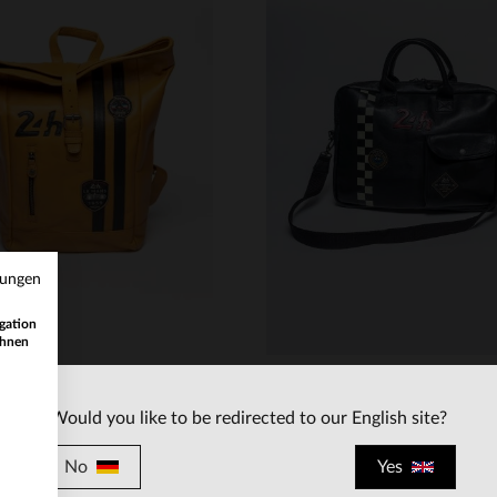
RFÜGBARE GRÖSSEN
VERFÜGBARE GRÖSSEN
TU
TU
mungen
gation
ihnen
Would you like to be redirected to our English site?
24H LE MANS
24H LE MANS
No
Yes
Blau-gelber Lederrucksack im Racing-Stil