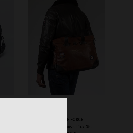
VERFÜGBARE GRÖSSEN
TU
ROYAL AIR FORCE
Schwarze Aktentasche aus Rennleder
Umhängetasche aus schildkrötenbraunem Leder im Pilotenstil