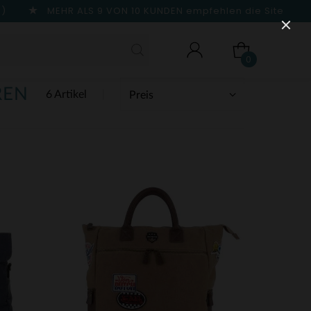
n)
MEHR ALS 9 VON 10 KUNDEN
empfehlen die Site
0
REN
6 Artikel