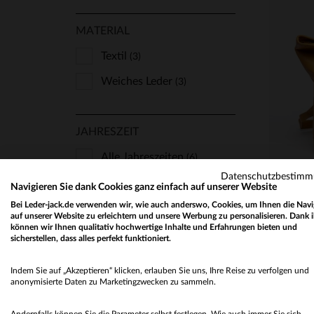
MATERIAL
Textil
(3)
Weiches Leder
(3)
VE
JAHRESZEIT
Alle Jahreszeiten
(6)
Datenschutzbestim
Navigieren Sie dank Cookies ganz einfach auf unserer Website
Bei Leder-jack.de verwenden wir, wie auch anderswo, Cookies, um Ihnen die Navi
NUR ANZEIGEN
auf unserer Website zu erleichtern und unsere Werbung zu personalisieren. Dank 
können wir Ihnen qualitativ hochwertige Inhalte und Erfahrungen bieten und
sicherstellen, dass alles perfekt funktioniert.
Neu
(2)
Indem Sie auf „Akzeptieren“ klicken, erlauben Sie uns, Ihre Reise zu verfolgen und
anonymisierte Daten zu Marketingzwecken zu sammeln.