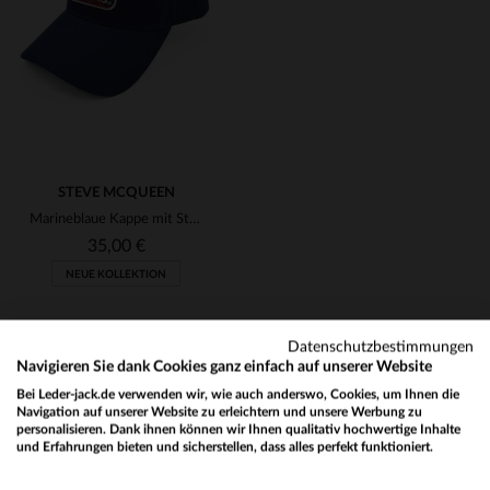
TU
TU
(12)
(33)
(1)
STEVE MCQUEEN
Marineblaue Kappe mit Steve McQueen-Stickerei
35,00 €
NEUE KOLLEKTION
Datenschutzbestimmungen
Navigieren Sie dank Cookies ganz einfach auf unserer Website
Bei Leder-jack.de verwenden wir, wie auch anderswo, Cookies, um Ihnen die
Navigation auf unserer Website zu erleichtern und unsere Werbung zu
personalisieren. Dank ihnen können wir Ihnen qualitativ hochwertige Inhalte
NEWSLETTER
und Erfahrungen bieten und sicherstellen, dass alles perfekt funktioniert.
VERFÜGBARE GRÖSSEN
Would you like to be redirected to our English site?
Erhalten Sie per E-Mail unsere Aktionen und guten Pläne !