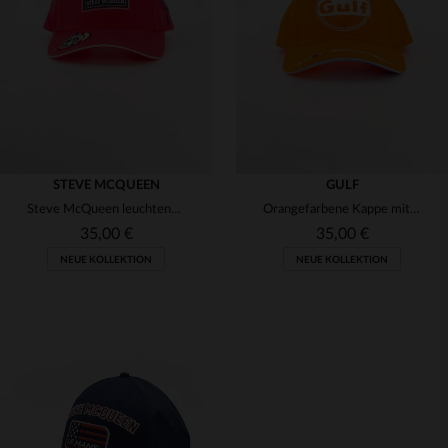
(3)
(16)
(1)
(29)
(2)
(3)
(7)
(5)
(3)
STEVE MCQUEEN
GULF
Steve McQueen leuchtend rote Kappe
Orangefarbene Kappe mit weißem Gulf-Logo
(2)
35,00 €
35,00 €
(2)
NEUE KOLLEKTION
NEUE KOLLEKTION
(11)
(2)
(6)
(3)
VERFÜGBARE GRÖSSEN
VERFÜGBARE GRÖSSEN
(5)