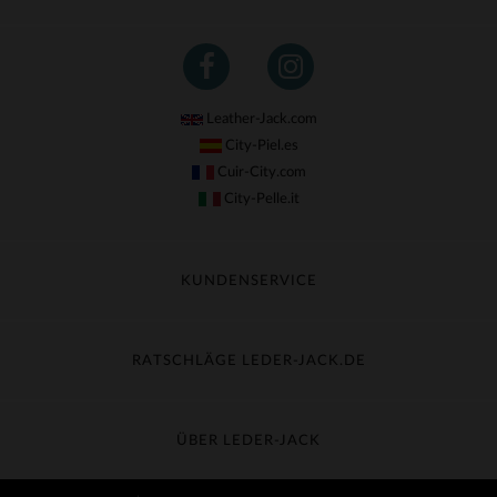
Leather-Jack.com
City-Piel.es
Cuir-City.com
City-Pelle.it
KUNDENSERVICE
Meine Sendung nachverfolgen
Umtausch & Widerruf
RATSCHLÄGE LEDER-JACK.DE
Häufige Fragen
Kostenlose Lieferung
Lederpflege
Kundenservice kontaktieren
Material-Guide
ÜBER LEDER-JACK
Größentabelle
Entdecken Sie Leder-Jack