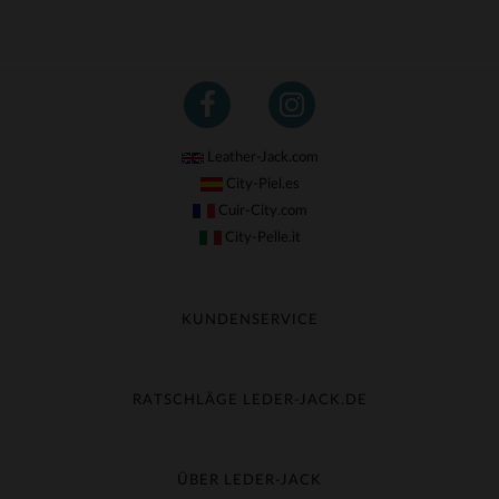
Leather-Jack.com
City-Piel.es
Cuir-City.com
City-Pelle.it
KUNDENSERVICE
Meine Sendung nachverfolgen
Umtausch & Widerruf
RATSCHLÄGE LEDER-JACK.DE
Häufige Fragen
Kostenlose Lieferung
Lederpflege
Kundenservice kontaktieren
Material-Guide
ÜBER LEDER-JACK