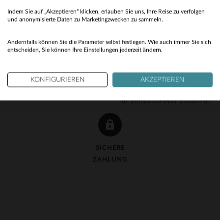
Indem Sie auf „Akzeptieren“ klicken, erlauben Sie uns, Ihre Reise zu verfolgen
No
und anonymisierte Daten zu Marketingzwecken zu sammeln.
Yes
Andernfalls können Sie die Parameter selbst festlegen. Wie auch immer Sie sich
entscheiden, Sie können Ihre Einstellungen jederzeit ändern.
KOSTENLOSE LIEFERUNG
KOSTENLOSE 90-TAGE-
KONFIGURIEREN
AKZEPTIEREN
ab 150 €
RÜCKGABE
für Umtausch oder Gutschrift
SICHERE
ZAHLUNG